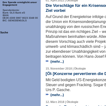
01. April 2022 | Ökologie
Ihre Spende ermöglicht unser
Die Vorschläge für ein Krisens
Engagement
Ziel vorbei
Spendenkonto:
Bank: GLS Bank eG
IBAN:
Auf Grund der Energiekrise infolge d
DE36 4306 0967 8023 3348 00
BIC: GENODEM1GLS
die Union ein Krisensonderplanungs
unabhängig von den russischen Ene
Prinzip ist das ein richtiges Ziel – 
Suche
Maßnahmen beinhalten würde. Aller
diesem Vorschlag auch viele Projek
umwelt- und klimaschädlich sind – j
zur ebendieser Unabhängigkeit von
beitragen können. Von Hans-Josef F
(mehr...)
15. November 2018 | Ökologie
[Öl-]Konzerne pervertieren die
Mit Geld bodigten US-Energiekonzer
Steuer und gegen Fracking. Sogar B
Urs P. Gasche.
(mehr...)
12. März 2018 | Ökologie