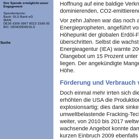
Hoffnung auf eine baldige Verk
Ihre Spende ermöglicht unser
Engagement
dominierenden, CO2-emittierend
Spendenkonto:
Bank: GLS Bank eG
Vor zehn Jahren war das noch a
IBAN:
DE36 4306 0967 8023 3348 00
Energiepropheten, angeführt v
BIC: GENODEM1GLS
Höhepunkt der globalen Erdöl-
überschritten. Selbst die wachs
Suche
Energieagentur (IEA) warnte 2
Ölangebot um 15 Prozent unter
liegen. Der angekündigte Mangel
Höhe.
Förderung und Verbrauch 
Doch einmal mehr irrten sich d
erhöhten die USA die Produktio
explosionsartig; dies dank sink
umweltbelastende Fracking-Tech
weiter, von 2010 bis 2017 welt
wachsende Angebot konnte dami
kurzen Einbruch 2009 ebenfalls