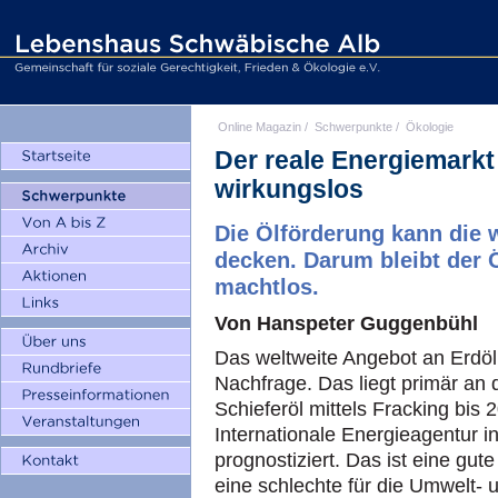
Online Magazin
/
Schwerpunkte
/
Ökologie
Der reale Energiemarkt
wirkungslos
Die Ölförderung kann die
decken. Darum bleibt der Ö
machtlos.
Von Hanspeter Guggenbühl
Das weltweite Angebot an Erdöl
Nachfrage. Das liegt primär an
Schieferöl mittels Fracking bis 
Internationale Energieagentur 
prognostiziert. Das ist eine gut
eine schlechte für die Umwelt- 