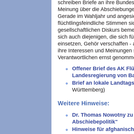
schreiben Briefe an ihre Bunde
Meinung über die Abschiebunge
Gerade im Wahljahr und angesic
flüchtlingsfeindliche Stimmen s
gesellschaftlichen Diskurs beme
sich auch diejenigen, die sich f
einsetzen, Gehör verschaffen -
ihre Interessen und Meinungen s
Verantwortlichen ernst genomme
Offener Brief des AK Fl
Landesregierung von B
Brief an lokale Landta
Württemberg)
Weitere Hinweise:
Dr. Thomas Nowotny zu
Abschiebepolitik"
Hinweise für afghanisch