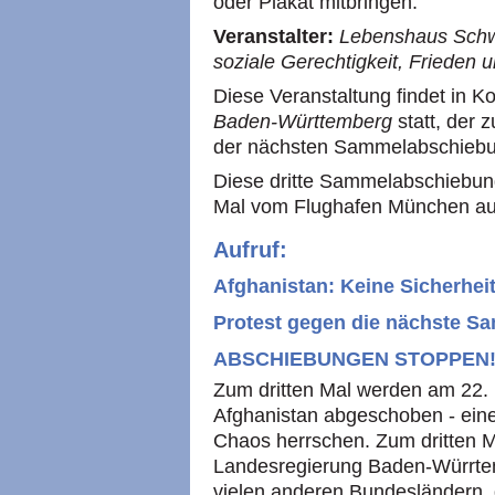
oder Plakat mitbringen.
Veranstalter:
Lebenshaus Schwä
soziale Gerechtigkeit, Frieden 
Diese Veranstaltung findet in K
Baden-Württemberg
statt, der 
der nächsten Sammelabschiebun
Diese dritte Sammelabschiebung
Mal vom Flughafen München au
Aufruf:
Afghanistan: Keine Sicherhei
Protest gegen die nächste 
ABSCHIEBUNGEN STOPPEN
Zum dritten Mal werden am 22
Afghanistan abgeschoben - eine
Chaos herrschen. Zum dritten M
Landesregierung Baden-Würrtem
vielen anderen Bundesländern, di