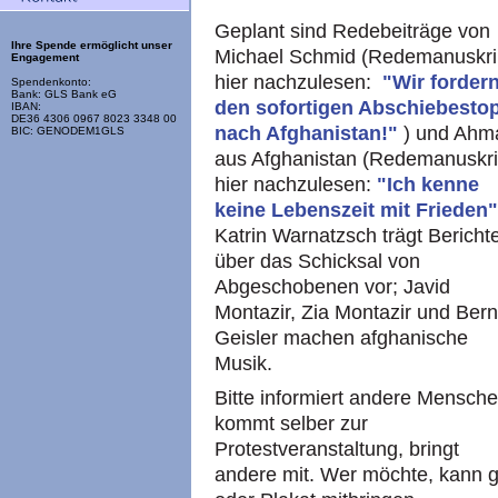
Geplant sind Redebeiträge von
Ihre Spende ermöglicht unser
Michael Schmid (Redemanuskri
Engagement
hier nachzulesen:
"Wir forder
Spendenkonto:
Bank: GLS Bank eG
den sofortigen Abschiebesto
IBAN:
DE36 4306 0967 8023 3348 00
nach Afghanistan!"
) und Ahm
BIC: GENODEM1GLS
aus Afghanistan (Redemanuskri
hier nachzulesen:
"Ich kenne
keine Lebenszeit mit Frieden
Katrin Warnatzsch trägt Bericht
über das Schicksal von
Abgeschobenen vor; Javid
Montazir, Zia Montazir und Ber
Geisler machen afghanische
Musik.
Bitte informiert andere Mensche
kommt selber zur
Protestveranstaltung, bringt
andere mit. Wer möchte, kann 