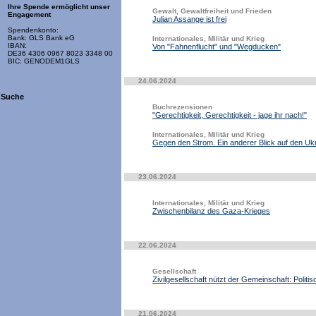
Ihre Spende ermöglicht unser
Gewalt, Gewaltfreiheit und Frieden
Engagement
Julian Assange ist frei
Spendenkonto:
Bank: GLS Bank eG
Internationales, Militär und Krieg
IBAN:
Von "Fahnenflucht" und "Wegducken"
DE36 4306 0967 8023 3348 00
BIC: GENODEM1GLS
24.06.2024
Suche
Buchrezensionen
"Gerechtigkeit, Gerechtigkeit - jage ihr nach!"
Internationales, Militär und Krieg
Gegen den Strom. Ein anderer Blick auf den Uk
23.06.2024
Internationales, Militär und Krieg
Zwischenbilanz des Gaza-Krieges
22.06.2024
Gesellschaft
Zivilgesellschaft nützt der Gemeinschaft: Politis
21.06.2024