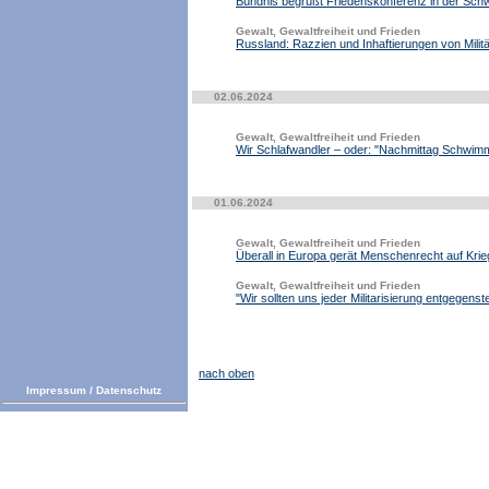
Bündnis begrüßt Friedenskonferenz in der Sch
Gewalt, Gewaltfreiheit und Frieden
Russland: Razzien und Inhaftierungen von Milit
02.06.2024
Gewalt, Gewaltfreiheit und Frieden
Wir Schlafwandler – oder: "Nachmittag Schwim
01.06.2024
Gewalt, Gewaltfreiheit und Frieden
Überall in Europa gerät Menschenrecht auf Kri
Gewalt, Gewaltfreiheit und Frieden
"Wir sollten uns jeder Militarisierung entgegenste
nach oben
Impressum
/
Datenschutz