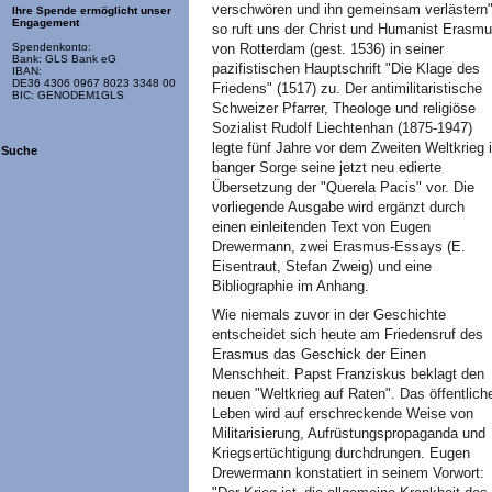
verschwören und ihn gemeinsam verlästern"
Ihre Spende ermöglicht unser
Engagement
so ruft uns der Christ und Humanist Erasm
von Rotterdam (gest. 1536) in seiner
Spendenkonto:
Bank: GLS Bank eG
pazifistischen Hauptschrift "Die Klage des
IBAN:
DE36 4306 0967 8023 3348 00
Friedens" (1517) zu. Der antimilitaristische
BIC: GENODEM1GLS
Schweizer Pfarrer, Theologe und religiöse
Sozialist Rudolf Liechtenhan (1875-1947)
legte fünf Jahre vor dem Zweiten Weltkrieg 
Suche
banger Sorge seine jetzt neu edierte
Übersetzung der "Querela Pacis" vor. Die
vorliegende Ausgabe wird ergänzt durch
einen einleitenden Text von Eugen
Drewermann, zwei Erasmus-Essays (E.
Eisentraut, Stefan Zweig) und eine
Bibliographie im Anhang.
Wie niemals zuvor in der Geschichte
entscheidet sich heute am Friedensruf des
Erasmus das Geschick der Einen
Menschheit. Papst Franziskus beklagt den
neuen "Weltkrieg auf Raten". Das öffentlich
Leben wird auf erschreckende Weise von
Militarisierung, Aufrüstungspropaganda und
Kriegsertüchtigung durchdrungen. Eugen
Drewermann konstatiert in seinem Vorwort: