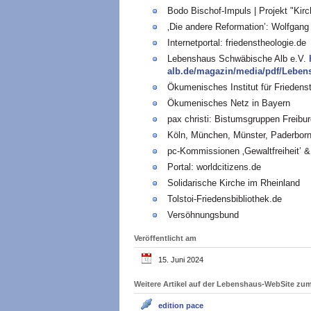
Bodo Bischof-Impuls | Projekt "Kirc
‚Die andere Reformation’: Wolfgan
Internetportal: friedenstheologie.de
Lebenshaus Schwäbische Alb e.V.
alb.de/magazin/media/pdf/Lebe
Ökumenisches Institut für Friedens
Ökumenisches Netz in Bayern
pax christi: Bistumsgruppen Freibu
Köln, München, Münster, Paderborn 
pc-Kommissionen ‚Gewaltfreiheit’ & 
Portal: worldcitizens.de
Solidarische Kirche im Rheinland
Tolstoi-Friedensbibliothek.de
Versöhnungsbund
Veröffentlicht am
15. Juni 2024
Weitere Artikel auf der Lebenshaus-WebSite z
edition pace