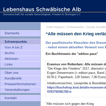
Online Magazin
/
Schwerpunkte
/
Gewalt, Gewaltfr
“Alle müssen den Krieg verlä
Der pazifistische Klassiker des Eras
- nebst einem aktuellen Vorwort von
Ein Buchhinweis der "edition pace"
Erasmus von Rotterdam:
Alle müssen de
"Die Klage des Friedens" 1517, übersetzt 
Eugen Drewermann (= edition pace, Band 2
8178-2; Paperback; 128 Seiten; 7,90 Euro)
Inhaltsverzeichnis, Leseprobe & Bestelldat
https://buchshop.bod.de/alle-muessen-d
9783758381782
"Alle müssen sich gegen den Krieg