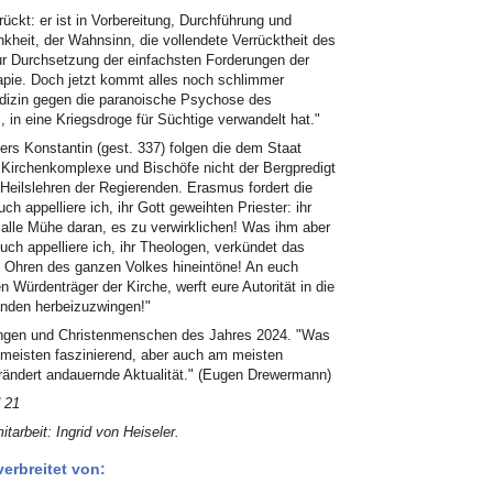
ckt: er ist in Vorbereitung, Durchführung und
nkheit, der Wahnsinn, die vollendete Verrücktheit des
zur Durchsetzung der einfachsten Forderungen der
apie. Doch jetzt kommt alles noch schlimmer
dizin gegen die paranoische Psychose des
, in eine Kriegsdroge für Süchtige verwandelt hat."
rs Konstantin (gest. 337) folgen die dem Staat
 Kirchenkomplexe und Bischöfe nicht der Bergpredigt
n Heilslehren der Regierenden. Erasmus fordert die
 appelliere ich, ihr Gott geweihten Priester: ihr
t alle Mühe daran, es zu verwirklichen! Was ihm aber
uch appelliere ich, ihr Theologen, verkündet das
e Ohren des ganzen Volkes hineintöne! An euch
n Würdenträger der Kirche, werft eure Autorität in die
nden herbeizuzwingen!"
itungen und Christenmenschen des Jahres 2024. "Was
meisten faszinierend, aber auch am meisten
erändert andauernde Aktualität." (Eugen Drewermann)
d 21
tarbeit: Ingrid von Heiseler.
erbreitet von: