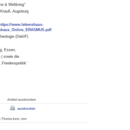
he & Weltkrieg"
g Krauß, Augsburg
https://www.lebenshaus-
nshaus_Online_ERASMUS.pdf
theologie (OekIF)
rg, Essen,
| sowie die
‚Friedenspolitik’
Artikel ausdrucken
ausdrucken
um Thema bzw. von