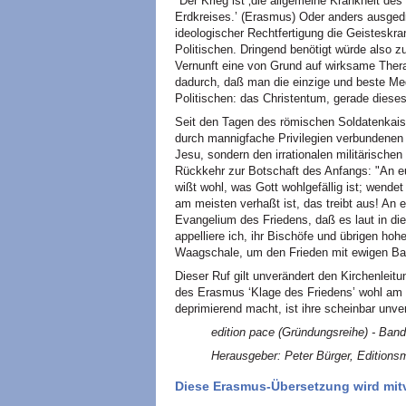
"Der Krieg ist ‚die allgemeine Krankheit des
Erdkreises.’ (Erasmus) Oder anders ausgedrü
ideologischer Rechtfertigung die Geisteskra
Politischen. Dringend benötigt würde also 
Vernunft eine von Grund auf wirksame Ther
dadurch, daß man die einzige und beste Me
Politischen: das Christentum, gerade dieses
Seit den Tagen des römischen Soldatenkaise
durch mannigfache Privilegien verbundenen
Jesu, sondern den irrationalen militärische
Rückkehr zur Botschaft des Anfangs: "An euch
wißt wohl, was Gott wohlgefällig ist; wende
am meisten verhaßt ist, das treibt aus! An e
Evangelium des Friedens, daß es laut in di
appelliere ich, ihr Bischöfe und übrigen hohe
Waagschale, um den Frieden mit ewigen Ba
Dieser Ruf gilt unverändert den Kirchenle
des Erasmus ‘Klage des Friedens’ wohl am 
deprimierend macht, ist ihre scheinbar unv
edition pace (Gründungsreihe) - Ban
Herausgeber: Peter Bürger, Editionsmi
Diese Erasmus-Übersetzung wird mitv