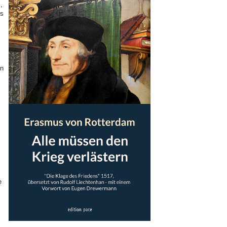
,
us
in
e