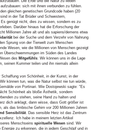
ufzubauen. Die Erde und die Natur zu lieben
 aufzubauen: sich mit ihnen verbunden zu fühlen.
 den gleichen genetischen Grundcode haben (20
 sind in der Tat Brüder und Schwestern,
 Es genügt nicht, dies zu wissen, sondern es zu
leben. Darüber hinaus hat die Erforschung der
cht Millionen Jahre alt und als sapiens/demens etwa
idarität
bei der Suche und dem Verzehr von Nahrung
den Sprung von der Tierwelt zum Menschen
lende Wesen, wie die Millionen von Menschen gezeigt
 den Überschwemmungen im Süden des Landes
h Wesen des
Mitgefühls
: Wir können uns in die Lage
n, seinen Kummer teilen und ihn niemals allein
r Schaffung von Schönheit, in der Kunst, in der
. Wir können tun, was die Natur selbst nie tun würde,
 Gemälde von Portinari. Wie Dostojewski sagte: "Es
. Nicht Schönheit als bloße Ästhetik, sondern
rbenden zu stehen, seine Hand zu halten und
rz dich anklagt, dann wisse, dass Gott größer ist
n, als das limbische Gehirn vor 200 Millionen Jahren
d Sensibilität
. Das sensible Herz ist das Zentrum
xzellenz. Ich habe in meinem letzten Artikel
 unseres Menschseins
spirituelle Wesen
sind. Wir
lle Energie zu erkennen, die in jedem Geschöpf und in