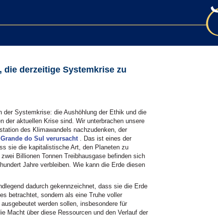
, die derzeitige Systemkrise zu
der Systemkrise: die Aushöhlung der Ethik und die
hen der aktuellen Krise sind. Wir unterbrachen unsere
estation des Klimawandels nachzudenken, der
Grande do Sul verursacht
. Das ist eines der
ss sie die kapitalistische Art, den Planeten zu
 zwei Billionen Tonnen Treibhausgase befinden sich
 hundert Jahre verbleiben. Wie kann die Erde diesen
rundlegend dadurch gekennzeichnet, dass sie die Erde
s betrachtet, sondern als eine Truhe voller
usgebeutet werden sollen, insbesondere für
die Macht über diese Ressourcen und den Verlauf der