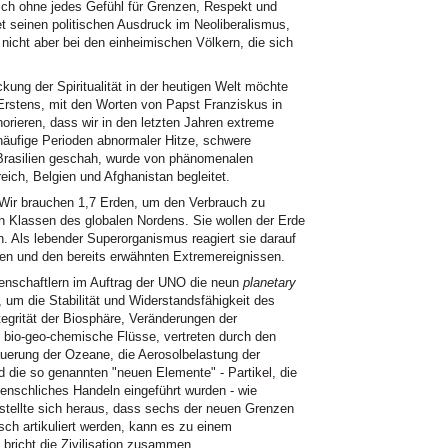
ch ohne jedes Gefühl für Grenzen, Respekt und
t seinen politischen Ausdruck im Neoliberalismus,
, nicht aber bei den einheimischen Völkern, die sich
ckung der Spiritualität in der heutigen Welt möchte
 Erstens, mit den Worten von Papst Franziskus in
orieren, dass wir in den letzten Jahren extreme
äufige Perioden abnormaler Hitze, schwere
Brasilien geschah, wurde von phänomenalen
ch, Belgien und Afghanistan begleitet.
 Wir brauchen 1,7 Erden, um den Verbrauch zu
 Klassen des globalen Nordens. Sie wollen der Erde
 Als lebender Superorganismus reagiert sie darauf
ren und den bereits erwähnten Extremereignissen.
senschaftlern im Auftrag der UNO die neun
planetary
 um die Stabilität und Widerstandsfähigkeit des
egrität der Biosphäre, Veränderungen der
 bio-geo-chemische Flüsse, vertreten durch den
auerung der Ozeane, die Aerosolbelastung der
die so genannten "neuen Elemente" - Partikel, die
enschliches Handeln eingeführt wurden - wie
stellte sich heraus, dass sechs der neuen Grenzen
sch artikuliert werden, kann es zu einem
bricht die Zivilisation zusammen.