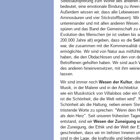
Selbstaufopferung zum Wohle des anderen a
bedeutet, eine emotionale Bindung zu ihnen
Außerdem wissen wir, dass alle Lebewesen
Aminosäuren und vier Stickstoffbasen). Wir
untereinander und mit allen anderen Wesen.
spüren und das Band der Gemeinschaft zu er
Evolution des Menschen (er ist sieben bis a
200.000 Jahre alt) ergeben, dass es die
Sol
war, die zusammen mit der Kommensalität 
ermöglichte. Wir sind von Natur aus mitfüh
haben, die den Obdachlosen und den von
Betroffenen geholfen haben. Wir sind auc
des anderen hineinversetzen, mit ihm weine
lassen.
Wir sind immer noch
Wesen der Kultur
, de
Musik, in der Malerei und in der Architektur
wie ein Musikstück von Villalobos oder ein
ist die Schönheit, die die Welt retten wird"
Schönheit als die Haltung, neben einem Ste
tröstende Worte zu sprechen: "Wenn dein He
als dein Herz". Seit unseren frühesten Tage
entstand, sind wir
Wesen der Zuneigung un
der Zuneigung, der Ethik und der Welt der E
geschrieben, dass wir im tiefsten Inneren
sind in der Lage, die kraftvolle und liebevo