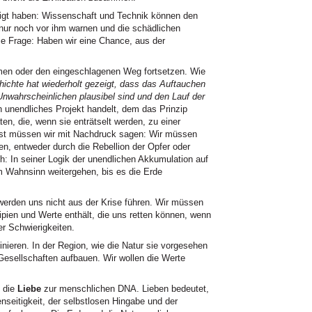
ätigt haben: Wissenschaft und Technik können den
nur noch vor ihm warnen und die schädlichen
ie Frage: Haben wir eine Chance, aus der
men oder den eingeschlagenen Weg fortsetzen. Wie
hichte hat wiederholt gezeigt, dass das Auftauchen
nwahrscheinlichen plausibel sind und den Lauf der
n unendliches Projekt handelt, dem das Prinzip
ten, die, wenn sie enträtselt werden, zu einer
rst müssen wir mit Nachdruck sagen: Wir müssen
en, entweder durch die Rebellion der Opfer oder
ch: In seiner Logik der unendlichen Akkumulation auf
m Wahnsinn weitergehen, bis es die Erde
werden uns nicht aus der Krise führen. Wir müssen
zipien und Werte enthält, die uns retten können, wenn
er Schwierigkeiten.
ieren. In der Region, wie die Natur sie vorgesehen
 Gesellschaften aufbauen. Wir wollen die Werte
t die
Liebe
zur menschlichen DNA. Lieben bedeutet,
seitigkeit, der selbstlosen Hingabe und der