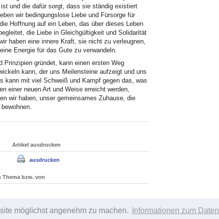
t und die dafür sorgt, dass sie ständig existiert
leben wir bedingungslose Liebe und Fürsorge für
n die Hoffnung auf ein Leben, das über dieses Leben
leitet, die Liebe in Gleichgültigkeit und Solidarität
ir haben eine innere Kraft, sie nicht zu verleugnen,
n eine Energie für das Gute zu verwandeln.
nd Prinzipien gründet, kann einen ersten Weg
wickeln kann, der uns Meilensteine aufzeigt und uns
ies kann mit viel Schweiß und Kampf gegen das, was
en einer neuen Art und Weise erreicht werden,
 den wir haben, unser gemeinsames Zuhause, die
u bewohnen.
Artikel ausdrucken
ausdrucken
um Thema bzw. von
bsite möglichst angenehm zu machen.
Informationen zum Daten