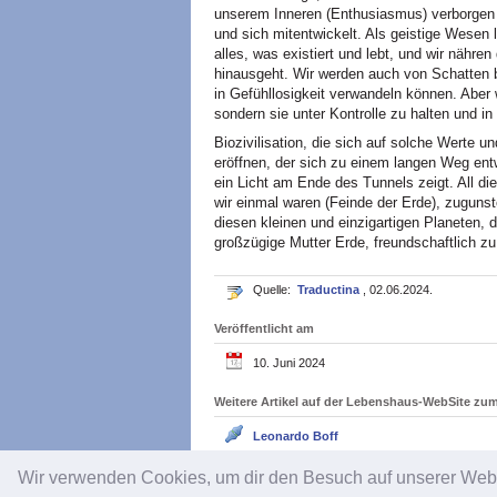
unserem Inneren (Enthusiasmus) verborgen is
und sich mitentwickelt. Als geistige Wesen 
alles, was existiert und lebt, und wir nähre
hinausgeht. Wir werden auch von Schatten beg
in Gefühllosigkeit verwandeln können. Aber w
sondern sie unter Kontrolle zu halten und i
Biozivilisation, die sich auf solche Werte u
eröffnen, der sich zu einem langen Weg ent
ein Licht am Ende des Tunnels zeigt. All d
wir einmal waren (Feinde der Erde), zugunst
diesen kleinen und einzigartigen Planeten,
großzügige Mutter Erde, freundschaftlich z
Quelle:
Traductina
, 02.06.2024.
Veröffentlicht am
10. Juni 2024
Weitere Artikel auf der Lebenshaus-WebSite z
Leonardo Boff
Wir verwenden Cookies, um dir den Besuch auf unserer We
Impressum
/
Datenschutz