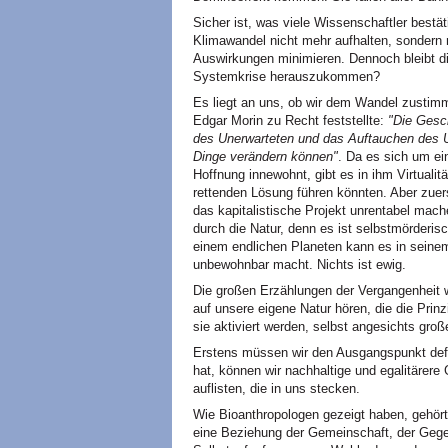
Sicher ist, was viele Wissenschaftler best
Klimawandel nicht mehr aufhalten, sondern 
Auswirkungen minimieren. Dennoch bleibt d
Systemkrise herauszukommen?
Es liegt an uns, ob wir dem Wandel zustim
Edgar Morin zu Recht feststellte:
"Die Gesc
des Unerwarteten und das Auftauchen des U
Dinge verändern können"
. Da es sich um ei
Hoffnung innewohnt, gibt es in ihm Virtualitä
rettenden Lösung führen könnten. Aber zue
das kapitalistische Projekt unrentabel mach
durch die Natur, denn es ist selbstmörderis
einem endlichen Planeten kann es in seine
unbewohnbar macht. Nichts ist ewig.
Die großen Erzählungen der Vergangenheit 
auf unsere eigene Natur hören, die die Prin
sie aktiviert werden, selbst angesichts groß
Erstens müssen wir den Ausgangspunkt defin
hat, können wir nachhaltige und egalitärere
auflisten, die in uns stecken.
Wie Bioanthropologen gezeigt haben, gehör
eine Beziehung der Gemeinschaft, der Gegen