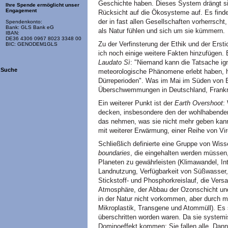
Geschichte haben. Dieses System drängt si
Ihre Spende ermöglicht unser
Engagement
Rücksicht auf die Ökosysteme auf. Es finde
der in fast allen Gesellschaften vorherrscht
Spendenkonto:
Bank: GLS Bank eG
als Natur fühlen und sich um sie kümmern.
IBAN:
DE36 4306 0967 8023 3348 00
Zu der Verfinsterung der Ethik und der Ersti
BIC: GENODEM1GLS
ich noch einige weitere Fakten hinzufügen.
Laudato Sì
: "Niemand kann die Tatsache ign
Suche
meteorologische Phänomene erlebt haben, h
Dürreperioden". Was im Mai im Süden von 
Überschwemmungen in Deutschland, Frankrei
Ein weiterer Punkt ist der
Earth Overshoot
:
decken, insbesondere den der wohlhabenden
das nehmen, was sie nicht mehr geben kann.
mit weiterer Erwärmung, einer Reihe von Vi
Schließlich definierte eine Gruppe von Wis
boundaries
, die eingehalten werden müssen,
Planeten zu gewährleisten (Klimawandel, Int
Landnutzung, Verfügbarkeit von Süßwasser,
Stickstoff- und Phosphorkreislauf, die Vers
Atmosphäre, der Abbau der Ozonschicht und 
in der Natur nicht vorkommen, aber durch m
Mikroplastik, Transgene und Atommüll). Es 
überschritten worden waren. Da sie systemi
Dominoeffekt kommen: Sie fallen alle. Dann 