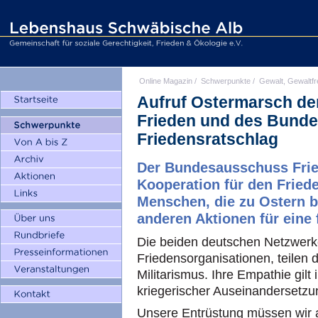
Online Magazin
/
Schwerpunkte
/
Gewalt, Gewaltfr
Aufruf Ostermarsch de
Frieden und des Bund
Friedensratschlag
Der Bundesausschuss Frie
Kooperation für den Fried
Menschen, die zu Ostern 
anderen Aktionen für eine 
Die beiden deutschen Netzwerke
Friedensorganisationen, teilen 
Militarismus. Ihre Empathie gilt
kriegerischer Auseinandersetzu
Unsere Entrüstung müssen wir a