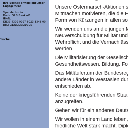
Ihre Spende ermöglicht unser
Unsere Ostermarsch-Aktionen s
Engagement
Mitmachen motivieren, die die 
Spendenkonto:
Bank: GLS Bank eG
IBAN:
Form von Kürzungen in allen soz
DE36 4306 0967 8023 3348 00
BIC: GENODEM1GLS
Wir wenden uns an die jungen 
Neuverschuldung für Militär und 
Suche
Wehrpflicht und die Vernachläs
werden.
Die Militarisierung der Gesellsc
Gesundheitswesen, Bildung, For
Das Mitläufertum der Bundesregi
andere Länder in Westasien dur
entschieden ab.
Keine der kriegsführenden Staat
anzugreifen.
Gehen wir für ein anderes Deuts
Wir wollen in einem Land leben, d
friedliche Welt stark macht. Di