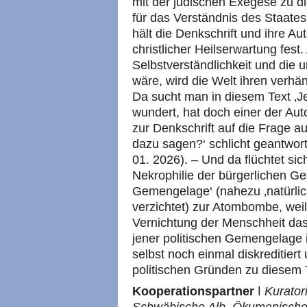
mit der jüdischen Exegese zu d
für das Verständnis des Staates
hält die Denkschrift und ihre Aut
christlicher Heilserwartung fest.
Selbstverständlichkeit und die u
wäre, wird die Welt ihren verhä
Da sucht man in diesem Text ‚Je
wundert, hat doch einer der Aut
zur Denkschrift auf die Frage 
dazu sagen?‘ schlicht geantwort
01. 2026). – Und da flüchtet sic
Nekrophilie der bürgerlichen Ges
Gemengelage‘ (nahezu ‚natürlic
verzichtet) zur Atombombe, weil 
Vernichtung der Menschheit das
jener politischen Gemengelage is
selbst noch einmal diskreditier
politischen Gründen zu diesem T
Kooperationspartner
ǀ
Kurator
Schwäbische Alb
,
Ökumenisches 