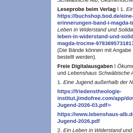
Leseprobe beim Verlag
ǀ 1.
Ei
https://buchshop.bod.de/ein
erinnerungen-band-i-magda-
Leben in Widerstand und Solidar
leben-in-widerstand-und-solid
magda-trocme-978369573181
(Die Bände können mit Angabe
bestellt werden).
Freie Digitalausgaben
ǀ
Ökumen
und
Lebenshaus Schwäbische 
1.
Eine Jugend außerhalb der 
https://friedenstheologie-
institut.jimdofree.com/app/
Jugend-2026-03.pdf
https://www.lebenshaus-alb.
Jugend-2026.pdf
2.
Ein Leben in Widerstand und S