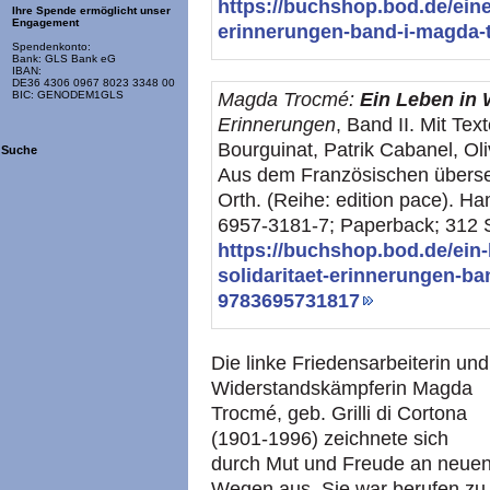
https://buchshop.bod.de/ein
Ihre Spende ermöglicht unser
Engagement
erinnerungen-band-i-magda
Spendenkonto:
Bank: GLS Bank eG
IBAN:
DE36 4306 0967 8023 3348 00
Magda Trocmé:
Ein Leben in 
BIC: GENODEM1GLS
Erinnerungen
, Band II. Mit Te
Bourguinat, Patrik Cabanel, Ol
Suche
Aus dem Französischen überse
Orth. (Reihe: edition pace). H
6957-3181-7; Paperback; 312 S
https://buchshop.bod.de/ein-
solidaritaet-erinnerungen-b
9783695731817
Die linke Friedensarbeiterin und
Widerstandskämpferin Magda
Trocmé, geb. Grilli di Cortona
(1901-1996) zeichnete sich
durch Mut und Freude an neue
Wegen aus. Sie war berufen zu