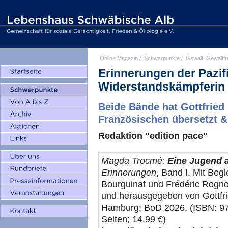
Online Magazin
/
Schwerpunkte
/
Gewalt, Gewaltfr
Erinnerungen der Pazif
Widerstandskämpferin
Beide Bände hat Gottfried 
Französischen übersetzt 
Redaktion "edition pace"
Magda Trocmé:
Eine Jugend 
Erinnerungen
, Band I. Mit Beg
Bourguinat und Frédéric Rogn
und herausgegeben von Gottfrie
Hamburg: BoD 2026. (ISBN: 97
Seiten; 14,99 €)