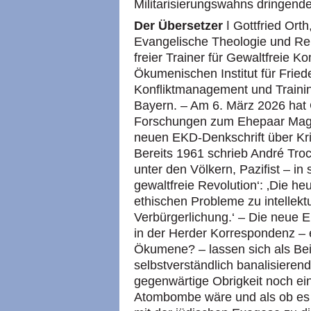
Militarisierungswahns dringend
Der Übersetzer
ǀ Gottfried Orth,
Evangelische Theologie und Re
freier Trainer für Gewaltfreie K
Ökumenischen Institut für Fried
Konfliktmanagement und Train
Bayern. – Am 6. März 2026 hat G
Forschungen zum Ehepaar Magd
neuen EKD-Denkschrift über Kri
Bereits 1961 schrieb André Troc
unter den Völkern, Pazifist – i
gewaltfreie Revolution‘: ‚Die he
ethischen Probleme zu intellektua
Verbürgerlichung.‘ – Die neue E
in der Herder Korrespondenz – e
Ökumene? – lassen sich als Bei
selbstverständlich banalisierend
gegenwärtige Obrigkeit noch ei
Atombombe wäre und als ob es ni