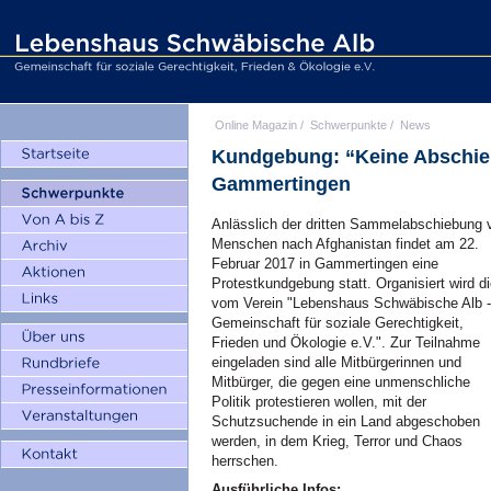
Online Magazin
/
Schwerpunkte
/
News
Kundgebung: “Keine Abschieb
Gammertingen
Anlässlich der dritten Sammelabschiebung 
Menschen nach Afghanistan findet am 22.
Februar 2017 in Gammertingen eine
Protestkundgebung statt. Organisiert wird d
vom Verein "Lebenshaus Schwäbische Alb -
Gemeinschaft für soziale Gerechtigkeit,
Frieden und Ökologie e.V.". Zur Teilnahme
eingeladen sind alle Mitbürgerinnen und
Mitbürger, die gegen eine unmenschliche
Politik protestieren wollen, mit der
Schutzsuchende in ein Land abgeschoben
werden, in dem Krieg, Terror und Chaos
herrschen.
Ausführliche Infos: