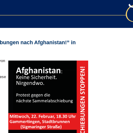
ungen nach Afghanistan!” in
von
iese