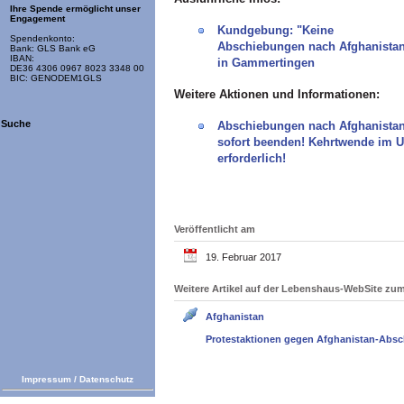
Ihre Spende ermöglicht unser
Engagement
Kundgebung: "Keine
Spendenkonto:
Abschiebungen nach Afghanistan
Bank: GLS Bank eG
IBAN:
in Gammertingen
DE36 4306 0967 8023 3348 00
BIC: GENODEM1GLS
Weitere Aktionen und Informationen:
Suche
Abschiebungen nach Afghanista
sofort beenden! Kehrtwende im 
erforderlich!
Veröffentlicht am
19. Februar 2017
Weitere Artikel auf der Lebenshaus-WebSite z
Afghanistan
Protestaktionen gegen Afghanistan-Abs
Impressum
/
Datenschutz