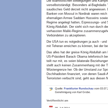
Die islamistischen Bewegungen und Kampfor
verselbstständigt. Besonders al-Baghdadis "K
saudisches Geld derzeit nicht angewiesen.
Banken von Mossul in Nordirak waren reich
ehemaligen Armee Saddam Husseins sowie au
Regime angelegt hatten, Erpressungs- und
König Abdullah. Der sieht sich nun durch 
verhassten Maliki-Regime zusammenzugehen
Verbündeten zu akzeptieren.
Die USA tun es notgedrungen ja auch - und 
mit Teheran erreichen zu können, bei der be
Das alles hat der greise König Abdullah am
US-Präsident Barack Obama telefonisch be
teilt nur mit, es seien bilaterale Beziehung
stellt auch keinen Zusammenhang mit der Tr
Wüstengrenze her. Ob der Umstand zur Spr
Dschihadisten finanziert, von denen Saudi-A
Terroristen verbucht sind, geht aus diesen N
Quelle:
Frankfurter Rundschau
vom 03.07.2
Genehmigung von Karl Grobe.
Veröffentlicht am