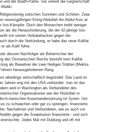
e und der Baath-Partei. Sie vereint die Gegnerschaft
-Maliki.
 Religionskrieg zwischen Sunniten und Schiiten. Zwar
n neunzigjährigen König Abdullah ibn Abdul Asis al-
ie Isis-Kämpfer. Doch den Monarchen treibt weniger
um als die Herausforderung, die der 42-jährige Isis-
owohl mit seinen Verbalattacken gegen die
uch durch die Verkündung, er habe das neue Kalifat
er als Kalif führe.
ds dessen Nachfolger als Beherrscher der
ang des Osmanischen Reichs besteht kein Kalifat
önig als Bewahrer der zwei Heiligen Stätten (Mekka
 Führern herausgehobenen Rang.
t allerdings wirtschaftlich begründet: Das Land ist
er Jahren eng mit den USA verbündet. Iran ist das
ndern wird in Washington als Verbündeter des
slamischer Organisationen wie der Hisbollah in
disch-iranischen Auseinandersetzung ist Syrien. Um
s zu schwächen oder gar zu sprengen, finanzierte
äufer, Nachahmer und Verbündeten, wie es auch vor
eddin gegen die Sowjetunion finanzierte - und sich
a einmischte. Jedes Mal mit Duldung und oft mit