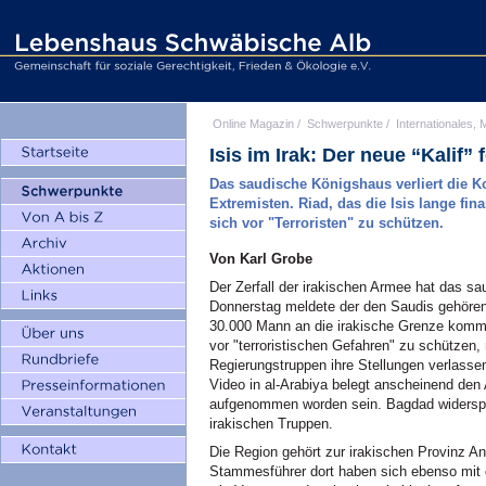
Online Magazin
/
Schwerpunkte
/
Internationales, M
Isis im Irak: Der neue “Kalif”
Das saudische Königshaus verliert die Ko
Extremisten. Riad, das die Isis lange fin
sich vor "Terroristen" zu schützen.
Von Karl Grobe
Der Zerfall der irakischen Armee hat das s
Donnerstag meldete der den Saudis gehören
30.000 Mann an die irakische Grenze komm
vor "terroristischen Gefahren" zu schützen,
Regierungstruppen ihre Stellungen verlasse
Video in al-Arabiya belegt anscheinend den 
aufgenommen worden sein. Bagdad widersprac
irakischen Truppen.
Die Region gehört zur irakischen Provinz A
Stammesführer dort haben sich ebenso mit 