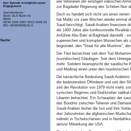
wie Veteranen der einstigen irakischen Arme
Ihre Spende ermöglicht unser
zur Bagdader Regierung des Schiiten Nuri al
Engagement
Spendenkonto:
Doch es handelt sich nicht um einen reinen
Bank: GLS Bank eG
hat Maliki vor zwei Wochen wieder einmal de
IBAN:
DE36 4306 0967 8023 3348 00
Saud bezichtigt, Saudi-Arabien finanziere d
BIC: GENODEM1GLS
die 1400 Jahre alte konfessionelle Rivalität 
Anführer Abu Bakr al-Baghdadi darstellt - s
superreichen und korrupten Monarchen als a
Suche
begründet, den "Staat für alle Muslime", den 
Der Titel bezeichnet seit dem Tod Mohamme
(sunnitischen) Gläubigen. Seit dem Unterg
mehr. Seitdem beansprucht der saudische K
und Medina) einen unter den muslimischen
Die tatsächliche Bedeutung Saudi-Arabiens is
der bedeutendste Ölförderer und seit den 50
seit der Revolution von 1979 nicht mehr, so
syrischen Regimes und Drahtzieher radikal-i
Libanon betrachtet. Ein Schauplatz der sau
das Bündnis zwischen Teheran und Damasku
Saudi-Arabien bisher die Isis und ihre Vorl
drei Jahrzehnten die afghanischen Mudschah
indirekt in Tschetschenien und in Nordafrik
aktiver Mitwirkung der USA.