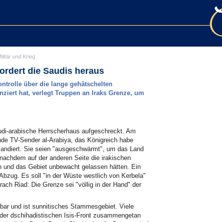
ilitär und Krieg
 fordert die Saudis heraus
ntrolle über die lange gehätschelten
anziert hat, verlegt Truppen an Iraks Grenze, um
audi-arabische Herrscherhaus aufgeschreckt. Am
de TV-Sender al-Arabiya, das Königreich habe
andiert. Sie seien "ausgeschwärmt", um das Land
 nachdem auf der anderen Seite die irakischen
n und das Gebiet unbewacht gelassen hätten. Ein
Abzug. Es soll "in der Wüste westlich von Kerbela"
h Riad: Die Grenze sei "völlig in der Hand" der
nbar und ist sunnitisches Stammesgebiet. Viele
der dschihadistischen Isis-Front zusammengetan