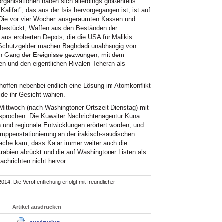
ganisationen haben sich allerdings großenteils
alifat", das aus der Isis hervorgegangen ist, ist auf
 Die vor vier Wochen ausgeräumten Kassen und
 bestückt, Waffen aus den Beständen der
s eroberten Depots, die die USA für Malikis
 Schutzgelder machen Baghdadi unabhängig von
den Gang der Ereignisse gezwungen, mit dem
 und den eigentlichen Rivalen Teheran als
hoffen nebenbei endlich eine Lösung im Atomkonflikt
ide ihr Gesicht wahren.
 Mittwoch (nach Washingtoner Ortszeit Dienstag) mit
sprochen. Die Kuwaiter Nachrichtenagentur Kuna
en und regionale Entwicklungen erörtert worden, und
uppenstationierung an der irakisch-saudischen
ache kam, dass Katar immer weiter auch die
rabien abrückt und die auf Washingtoner Listen als
achrichten nicht hervor.
014. Die Veröffentlichung erfolgt mit freundlicher
Artikel ausdrucken