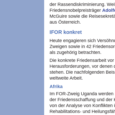
der Rassendiskriminierung. Weit
Friedensnobelpreisträger
Adolf
McGuire sowie die Reisesekret
aus Österreich.
IFOR
konkret
Heute engagieren sich Versöhnu
Zweigen sowie in 42 Friedensorg
als zugehörig betrachten.
Die konkrete Friedensarbeit vor O
Herausforderungen, vor denen d
stehen. Die nachfolgenden Beisp
weltweite Arbeit.
Afrika
Im
FOR
-Zweig Uganda werden s
der Friedensschaffung und der K
von der Analyse von Konflikten ü
Rehabilitations- und Heilungsfä