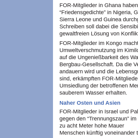
FOR
-Mitglieder in Ghana hab
“Friedensgedichte” in Nigeria, G
Sierra Leone und Guinea durchg
Schreiben soll dabei die Sensibi
gewaltfreien Lösung von Konfli
FOR
-Mitglieder im Kongo mach
Umweltverschmutzung im Kimil
auf die Ungenießbarkeit des Was
Bergbau-Gesellschaft. Da die V
andauern wird und die Lebensgru
sind, erkämpften
FOR
-Mitgliede
Umsiedlung der betroffenen Men
sauberem Wasser erhalten.
Naher Osten und Asien
FOR
-Mitglieder in Israel und P
gegen den “Trennungszaun” im W
zu acht Meter hohe Mauer
Menschen künftig voneinander t