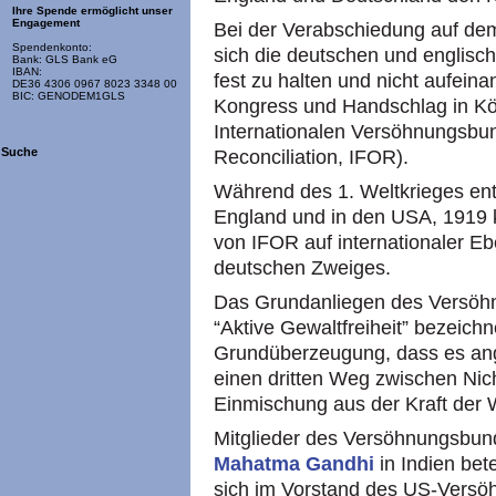
Ihre Spende ermöglicht unser
Engagement
Bei der Verabschiedung auf de
Spendenkonto:
sich die deutschen und englisch
Bank: GLS Bank eG
IBAN:
fest zu halten und nicht aufein
DE36 4306 0967 8023 3348 00
BIC: GENODEM1GLS
Kongress und Handschlag in Kö
Internationalen Versöhnungsbund
Suche
Reconciliation,
IFOR
).
Während des 1. Weltkrieges ent
England und in den
USA,
1919 k
von
IFOR
auf internationaler E
deutschen Zweiges.
Das Grundanliegen des Versöh
“Aktive Gewaltfreiheit” bezeichn
Grundüberzeugung, dass es ang
einen dritten Weg zwischen Nic
Einmischung aus der Kraft der 
Mitglieder des Versöhnungsbund
Mahatma Gandhi
in Indien bete
sich im Vorstand des US-Vers