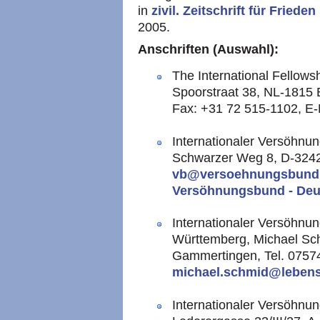
in
zivil. Zeitschrift für Friede
2005.
Anschriften (Auswahl):
The International Fellowsh
Spoorstraat 38, NL-1815 
Fax: +31 72 515-1102, E
Internationaler Versöhnu
Schwarzer Weg 8, D-3242
vb@versoehnungsbund
Versöhnungsbund - Deu
Internationaler Versöhn
Württemberg, Michael Sc
Gammertingen, Tel. 07574
michael.schmid@lebens
Internationaler Versöhn