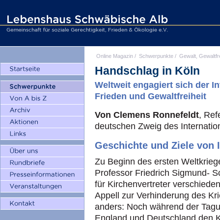
Online Magazin
/
Schwerpunkte
/
Gewalt, Gewaltfr
Handschlag in Köln
Weltweit engagiert sich der 
Frieden und Gewaltfreiheit
Von Clemens Ronnefeldt
, Ref
deutschen Zweig des Internat
Geschichte und Ziele von
Zu Beginn des ersten Weltkriege
Professor Friedrich Sigmund- S
für Kirchenvertreter verschiede
Appell zur Verhinderung des Kr
anders: Noch während der Tagun
England und Deutschland den K