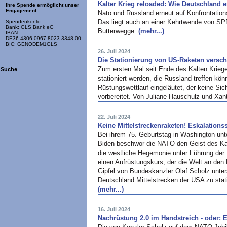
Kalter Krieg reloaded: Wie Deutschland e
Ihre Spende ermöglicht unser
Engagement
Nato und Russland erneut auf Konfrontation
Das liegt auch an einer Kehrtwende von SP
Spendenkonto:
Bank: GLS Bank eG
Butterwegge.
(mehr...)
IBAN:
DE36 4306 0967 8023 3348 00
BIC: GENODEM1GLS
26. Juli 2024
Die Stationierung von US-Raketen versch
Zum ersten Mal seit Ende des Kalten Krieg
Suche
stationiert werden, die Russland treffen kö
Rüstungswettlauf eingeläutet, der keine S
vorbereitet. Von Juliane Hauschulz und Xan
22. Juli 2024
Keine Mittelstreckenraketen! Eskalations
Bei ihrem 75. Geburtstag in Washington unt
Biden beschwor die NATO den Geist des Kal
die westliche Hegemonie unter Führung der 
einen Aufrüstungskurs, der die Welt an den
Gipfel von Bundeskanzler Olaf Scholz unter
Deutschland Mittelstrecken der USA zu stati
(mehr...)
16. Juli 2024
Nachrüstung 2.0 im Handstreich - oder: 