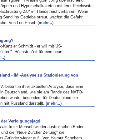
äumsgipfel in Washington völlig überraschend
örpern und Hyperschallraketen mittlerer Reichweite
 "Nachrüstung 2.0" im Handstreichverfahren. Wenn
g Sand ins Getriebe streut, wächst die Gefahr
iche. Von Leo Ensel.
(mehr...)
wegung?
x-Kanzler Schmidt - er will mit US-
üsten". Höchste Zeit für eine neue
..)
sland - IMI-Analyse zu Stationierung von
.V. betont in ihrer aktuellen Analyse, dass eine
n in Deutschland, wie sie am Rande des NATO-
eben wurde, besonders für Deutschland ein
on mit Russland darstellt.
(mehr...)
 der Verfolgungsjagd
 als freier Mensch wieder australischen Boden
 und die "Neue Zürcher Zeitung" die
s-Gründer wieder auf. Von Helmut Schebem.