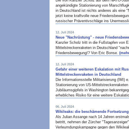
Die von Kanzler Scholz auf dem NATO-Jubil
angekündigte Stationierung von Marschflugk
in Deutschland ist nichts anderes als eine
jetzt keine kraftvolle neue Friedensbewegun
russischer Präventivschläge ins Unermessl
12. Juli 2024
Neue "Nachrüstung" - neue Friedensbe
Kanzler Scholz tritt in die Fußstapfen von E
Mittelstreckenraketen in Deutschland "nachr
Friedensbewegung!? Von Eric Bonse.
(mehr.
12. Juli 2024
Gefahr einer weiteren Eskalation mit Rus
Mittelstreckenraketen in Deutschland
Die Informationsstelle Militarisierung (IMI) e
Stationierung von US-Mittelstreckenrakete
Jubiläumsgipfels in Washington bekanntgeg
erhebliches Risiko für eine weitere Eskalati
06. Juli 2024
Wikileaks: die beschämende Fortsetzung
Als Julian Assange nach 14 Jahren erstmals
betritt, nehmen der Zürcher "Tagesanzeiger"
Verleumdungskampagne gegen den Wikileak