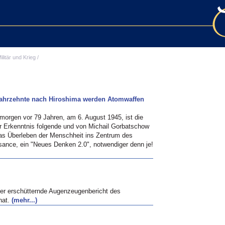
ilitär und Krieg
/
 Jahrzehnte nach Hiroshima werden Atomwaffen
orgen vor 79 Jahren, am 6. August 1945, ist die
r Erkenntnis folgende und von Michail Gorbatschow
as Überleben der Menschheit ins Zentrum des
ssance, ein "Neues Denken 2.0", notwendiger denn je!
er erschütternde Augenzeugenbericht des
nat.
(mehr...)