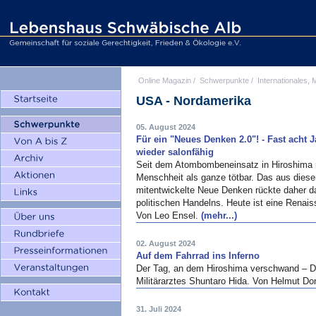
Online Magazin
/
Schwerpunkte
/
Internationales, M
USA - Nordamerika
05. August 2024
Für ein "Neues Denken 2.0"! - Fast acht
wieder salonfähig
Seit dem Atombombeneinsatz in Hiroshima m
Menschheit als ganze tötbar. Das aus diese
mitentwickelte Neue Denken rückte daher d
politischen Handelns. Heute ist eine Renai
Von Leo Ensel.
(mehr...)
02. August 2024
Auf dem Fahrrad ins Inferno
Der Tag, an dem Hiroshima verschwand – D
Militärarztes Shuntaro Hida. Von Helmut Do
31. Juli 2024