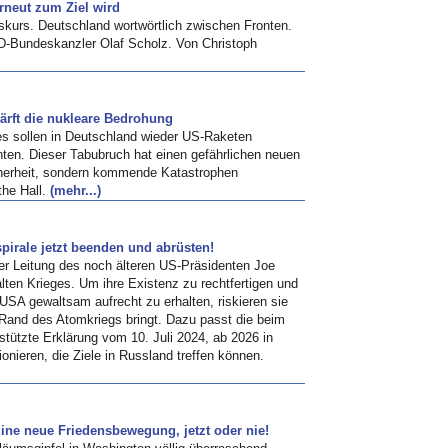
rneut zum Ziel wird
skurs. Deutschland wortwörtlich zwischen Fronten.
D-Bundeskanzler Olaf Scholz. Von Christoph
ärft die nukleare Bedrohung
es sollen in Deutschland wieder US-Raketen
nnten. Dieser Tabubruch hat einen gefährlichen neuen
icherheit, sondern kommende Katastrophen
the Hall.
(mehr...)
spirale jetzt beenden und abrüsten!
er Leitung des noch älteren US-Präsidenten Joe
ten Krieges. Um ihre Existenz zu rechtfertigen und
USA gewaltsam aufrecht zu erhalten, riskieren sie
 Rand des Atomkriegs bringt. Dazu passt die beim
stützte Erklärung vom 10. Juli 2024, ab 2026 in
onieren, die Ziele in Russland treffen können.
Eine neue Friedensbewegung, jetzt oder nie!