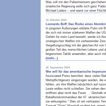
Was soll mit den Palästinensern geschehen
israelische Regierung wolle sich ganz Palä
Michael Lüders – und warnt vor einer Flüch
10. Oktober 2024
Leonardo Boff: Das Risiko eines Atomkr
In jüngsten Äußerungen erklärte Putin mit Bl
die sich mit immer stärkeren Waffen der US
Gefahr für mein Land besteht, werde ich Ato
strategischen
Waffen mit verheerender Zers
Vergeltungsschlag mit der gleichen Art von
großen Teil des menschlichen Lebens und d
begrenztere
Taktik
anwenden, aber auch mit 
(mehr...)
26. September 2024
Wer will für das amerikanische Imperium
Associated Press berichtet, dass vielen Re
Wehrpflichtgesetz eingezogen wurden, die er
fehlen, um ihre Waffen tatsächlich auf rus
Leute wollen nicht schießen. Sie sehen den
eröffnen aber nicht das Feuer. … Deshalb st
Bataillonskommandeur der 47. ukrainischen 
sie wirkungslos." Dies ist ein vertrautes Ter
Samuel "Slam" Marshall studiert hat, eine