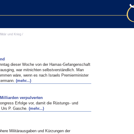
ilitär und Krieg
/
and
Sonntag dieser Woche von der Hamas-Gefangenschaft
rausging, war mitnichten selbstverständlich. Man
kommen wäre, wenn es nach Israels Premierminister
ckermann.
(mehr...)
Milliarden verpulverten
ongress Erfolge vor, damit die Rüstungs- und
on Urs P. Gasche.
(mehr...)
here Militärausgaben und Kürzungen der