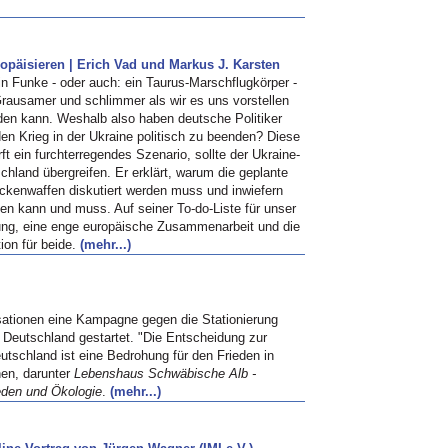
opäisieren | Erich Vad und Markus J. Karsten
in Funke - oder auch: ein Taurus-Marschflugkörper -
Grausamer und schlimmer als wir es uns vorstellen
rden kann. Weshalb also haben deutsche Politiker
en Krieg in der Ukraine politisch zu beenden? Diese
ft ein furchterregendes Szenario, sollte der Ukraine-
hland übergreifen. Er erklärt, warum die geplante
eckenwaffen diskutiert werden muss und inwiefern
en kann und muss. Auf seiner To-do-Liste für unser
ng, eine enge europäische Zusammenarbeit und die
ion für beide.
(mehr...)
ationen eine Kampagne gegen die Stationierung
 Deutschland gestartet. "Die Entscheidung zur
eutschland ist eine Bedrohung für den Frieden in
nen, darunter
Lebenshaus Schwäbische Alb -
ieden und Ökologie
.
(mehr...)