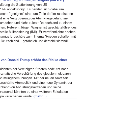
line-Vortrag von Jürgen Wagner (IMI e.V.)
lärung die Stationierung von US-
2026 angekündigt. Es handelt sich dabei um
wecke "geeignet" sind, um Ziele tief im russischen
it eine Vergrößerung der Atomkriegsgefahr, sie
rursachen und nicht zuletzt Deutschland zu einem
en. Referent Jürgen Wagner ist geschäftsführendes
elle Militarisierung (IMI). Er veröffentlichte soeben
namige Broschüre zum Thema "Frieden schaffen mit
Deutschland – gefährlich und destabilisierend!"
 von Donald Trump erhöht das Risiko einer
denten der Vereinigten Staaten bedeutet nach
ramatische Verschärfung des globalen nuklearen
 Abrüstungsbemühungen. Mit der neuen Amtszeit
erschärfte Atompolitik und eine neue Dynamik der
Abkehr von Abrüstungsverträgen und seine
narsenal könnten zu einer weiteren Eskalation
opa verschärfen würde.
(mehr...)