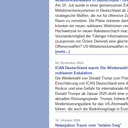
Mittelstreckenwaffen in Deutschland - On
Am 10. Juli wurde in einer gemeinsamen Erk
Mittelstreckensystemen in Deutschland ab 
strategische Waffen, die nur für offensive Z
Raum zu zerstören. Die Pläne riskieren dam
könnten ein neues nukleares Wettrüsten ve
Hochwertziel im neuen Raketenschach mach
Vorstandsmitglied der Tübinger Informationsst
(zusammen mit Özlem Demirel) eine gleich
Offensivwaffen? US-Mittelstreckenwaffen in 
(mehr...)
06. November 2024
ICAN Deutschland warnt: Die Wiederwahl
nuklearen Eskalation
Die Wiederwahl von Donald Trump zum Präsi
Einschätzung von ICAN Deutschland eine d
Risikos und eine Gefahr für internationale
Donald Trumps ab Januar 2025 droht eine v
aktuellen Rüstungsspirale. Trumps frühere 
Modernisierungspläne für das US-Atomwaffe
führen, die auch die Bedrohungslage in Eur
16. Oktober 2024
Netanjahus Traum vom "totalen Sieg"