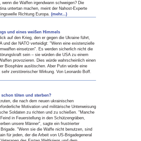
, wenn die Waffen irgendwann schweigen? Die
stina untertan machen, meint der Nahost-Experte
tlingswelle Richtung Europa.
(mehr...)
iegs und eines weißen Himmels
ick auf den Krieg, den er gegen die Ukraine führt,
A und der NATO verteidigt: "Wenn eine existenzielle
mwaffen einsetzen". Es werden sicherlich nicht die
törungskraft sein – sie würden die USA zu einem
 Waffen provozieren. Dies würde wahrscheinlich einen
er Biosphäre auslöschen. Aber Putin würde eine
sehr zerstörerischer Wirkung. Von Leonardo Boff.
 schon töten und sterben?
kruten, die nach dem neuen ukrainischen
forderliche Motivation und militärische Unterweisung
sische Soldaten zu richten und zu schießen. "Manche
 Feind in Feuerstellung in den Schützengräben,
erben unsere Männer", sagte ein frustrierter
Brigade. "Wenn sie die Waffe nicht benutzen, sind
rain für jeden, der die Arbeit von US-Brigadegeneral
m Veteranen des Ersten Weltkriegs und dem