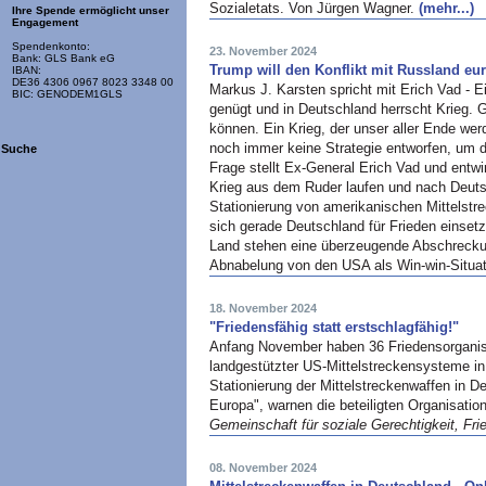
Sozialetats. Von Jürgen Wagner.
(mehr...)
Ihre Spende ermöglicht unser
Engagement
Spendenkonto:
23. November 2024
Bank: GLS Bank eG
Trump will den Konflikt mit Russland eur
IBAN:
DE36 4306 0967 8023 3348 00
Markus J. Karsten spricht mit Erich Vad - E
BIC: GENODEM1GLS
genügt und in Deutschland herrscht Krieg. 
können. Ein Krieg, der unser aller Ende we
noch immer keine Strategie entworfen, um d
Suche
Frage stellt Ex-General Erich Vad und entwir
Krieg aus dem Ruder laufen und nach Deutsc
Stationierung von amerikanischen Mittelstr
sich gerade Deutschland für Frieden einsetz
Land stehen eine überzeugende Abschrecku
Abnabelung von den USA als Win-win-Situat
18. November 2024
"Friedensfähig statt erstschlagfähig!"
Anfang November haben 36 Friedensorganis
landgestützter US-Mittelstreckensysteme in
Stationierung der Mittelstreckenwaffen in D
Europa", warnen die beteiligten Organisatio
Gemeinschaft für soziale Gerechtigkeit, Fr
08. November 2024