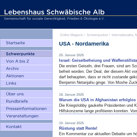
Online Magazin
/
Schwerpunkte
/
Internationales, M
USA - Nordamerika
25. Januar 2025
Israel: Geiselbefreiung und Waffenstillst
Die ersten Geiseln, drei Frauen, sind am 
befreit worden. Der Deal, der diesem Akt vo
darf behaupten, dass er nicht zustande ge
Benjamin Netanjahu ginge. Von Moshe Zu
18. Januar 2025
Warum die USA in Afghanistan erfolglos 
Die Kriegslobby gaukelte Präsidenten und K
Hilfskonzerne lange profitieren konnten. V
10. Januar 2025
Rüstung statt Rente!
Ein Kommentar zur aktuellen Debatte um hö