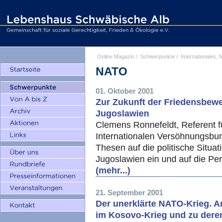
Online Magazin
/
Schwerpunkte
/
Internationales, M
NATO
01. Oktober 2001
Zur Zukunft der Friedensbe
Jugoslawien
Clemens Ronnefeldt, Referent f
Internationalen Versöhnungsbun
Thesen auf die politische Situ
Jugoslawien ein und auf die Pe
(mehr...)
21. September 2001
Der unerklärte NATO-Krieg. A
im Kosovo-Krieg und zu dere