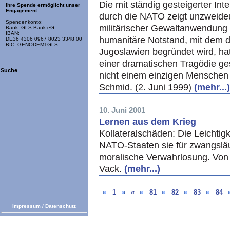
Die mit ständig gesteigerter Int
Ihre Spende ermöglicht unser
Engagement
durch die
NATO
zeigt unzweideu
Spendenkonto:
militärischer Gewaltanwendung z
Bank: GLS Bank eG
IBAN:
humanitäre Notstand, mit dem d
DE36 4306 0967 8023 3348 00
BIC: GENODEM1GLS
Jugoslawien begründet wird, hat
einer dramatischen Tragödie ge
Suche
nicht einem einzigen Menschen
Schmid. (2. Juni 1999)
(mehr...)
10. Juni 2001
Lernen aus dem Krieg
Kollateralschäden: Die Leichtig
NATO-Staaten sie für zwangsläufi
moralische Verwahrlosung. Von 
Vack.
(mehr...)
1
«
81
82
83
84
Impressum
/
Datenschutz