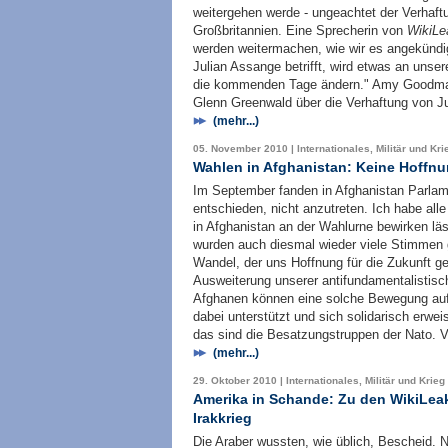
weitergehen werde - ungeachtet der Verhaftu
Großbritannien. Eine Sprecherin von
WikiLe
werden weitermachen, wie wir es angekündig
Julian Assange betrifft, wird etwas an unse
die kommenden Tage ändern." Amy Goodman
Glenn Greenwald über die Verhaftung von J
(mehr...)
05. November 2010 | Internationales, Militär und Kri
Wahlen in Afghanistan: Keine Hoffn
Im September fanden in Afghanistan Parlam
entschieden, nicht anzutreten. Ich habe all
in Afghanistan an der Wahlurne bewirken lä
wurden auch diesmal wieder viele Stimmen g
Wandel, der uns Hoffnung für die Zukunft g
Ausweiterung unserer antifundamentalistis
Afghanen können eine solche Bewegung aufb
dabei unterstützt und sich solidarisch erwe
das sind die Besatzungstruppen der Nato. V
(mehr...)
29. Oktober 2010 | Internationales, Militär und Krieg
Amerika in Schande: Zu den WikiLea
Irakkrieg
Die Araber wussten, wie üblich, Bescheid. N