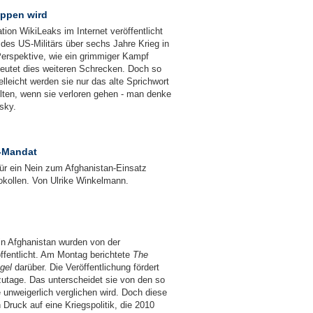
oppen wird
tion WikiLeaks im Internet veröffentlicht
es US-Militärs über sechs Jahre Krieg in
Perspektive, wie ein grimmiger Kampf
deutet dies weiteren Schrecken. Doch so
elleicht werden sie nur das alte Sprichwort
elten, wenn sie verloren gehen - man denke
sky.
-Mandat
ür ein Nein zum Afghanistan-Einsatz
tokollen. Von Ulrike Winkelmann.
 in Afghanistan wurden von der
öffentlicht. Am Montag berichtete
The
gel
darüber. Die Veröffentlichung fördert
zutage. Das unterscheidet sie von den so
 unweigerlich verglichen wird. Doch diese
 Druck auf eine Kriegspolitik, die 2010