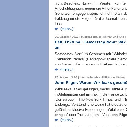
nicht Bescheid. Nur wir, im Westen, konnte
Anschuldigungen, gegen die Amerikaner und 
Generälen entgegentreten. Ich nehme an, da
Irakkrieg ernste Folgen für die Journalisten
Fisk.
(mehr...)
26. Oktober 2010 | Internationales, Militär und Krieg
EXKLUSIV bei ‘Democracy Now’: Wiki
an
Democracy Now!
im Gespräch mit "Whistlebl
‘Pentagon Papers’ (Pentagon-Papiere) veröff
von Geheimdokumenten in US-Geschichte.
(mehr...)
25. August 2010 | Internationales, Militär und Krieg
John Pilger: Warum Wikileaks gesch
WikiLeaks ist es gelungen, sechs Jahre Auf
in Afghanistan und im Irak in die Hände zu
‘Der Spiegel’, ‘The New York Times’ und ‘Th
Eisbergs. Verständlicherweise hat dies zu e
geführt - inklusive Forderungen, WikiLeaks
bringen" oder "auszuliefern". Von John Pilge
(mehr...)