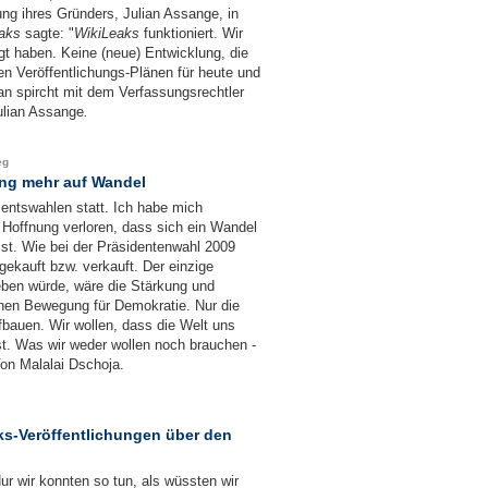
ng ihres Gründers, Julian Assange, in
aks
sagte: "
WikiLeaks
funktioniert. Wir
t haben. Keine (neue) Entwicklung, die
ren Veröffentlichungs-Plänen für heute und
 spircht mit dem Verfassungsrechtler
ulian Assange
.
eg
ung mehr auf Wandel
entswahlen statt. Ich habe mich
e Hoffnung verloren, dass sich ein Wandel
sst. Wie bei der Präsidentenwahl 2009
ekauft bzw. verkauft. Der einzige
eben würde, wäre die Stärkung und
chen Bewegung für Demokratie. Nur die
auen. Wir wollen, dass die Welt uns
ist. Was wir weder wollen noch brauchen -
on Malalai Dschoja.
ks-Veröffentlichungen über den
ur wir konnten so tun, als wüssten wir