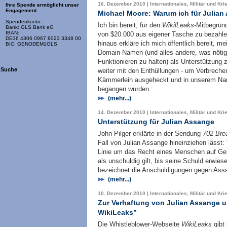
16. Dezember 2010 | Internationales, Militär und Kri
Ihre Spende ermöglicht unser
Engagement
Michael Moore: Warum ich für Julian
Spendenkonto:
Ich bin bereit, für den
WikilLeaks
-Mitbegrün
Bank: GLS Bank eG
IBAN:
von $20.000 aus eigener Tasche zu bezahle
DE36 4306 0967 8023 3348 00
hinaus erkläre ich mich öffentlich bereit, 
BIC: GENODEM1GLS
Domain-Namen (und alles andere, was nötig
Funktionieren zu halten) als Unterstützung 
Suche
weiter mit den Enthüllungen - um Verbreche
Kämmerlein ausgeheckt und in unserem Nam
begangen wurden.
(mehr...)
14. Dezember 2010 | Internationales, Militär und Kri
Unterstützung für Julian Assange
John Pilger erklärte in der Sendung
702 Bre
Fall von Julian Assange hineinziehen lässt: 
Linie um das Recht eines Menschen auf Ger
als unschuldig gilt, bis seine Schuld erwiese
bezeichnet die Anschuldigungen gegen Assan
(mehr...)
10. Dezember 2010 | Internationales, Militär und Kri
Zur Verhaftung von Julian Assange 
WikiLeaks”
Die Whistleblower-Webseite
WikiLeaks
gibt 