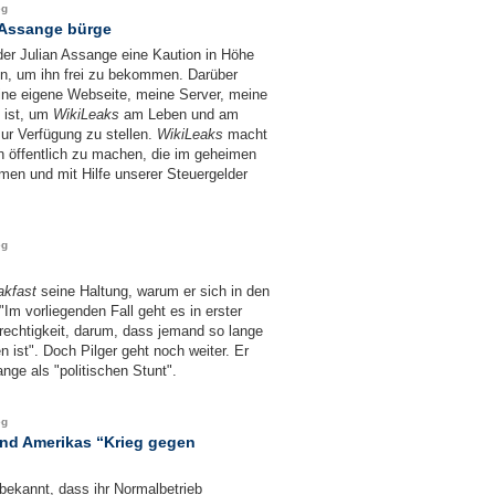
eg
 Assange bürge
der Julian Assange eine Kaution in Höhe
n, um ihn frei zu bekommen. Darüber
meine eigene Webseite, meine Server, meine
 ist, um
WikiLeaks
am Leben und am
zur Verfügung zu stellen.
WikiLeaks
macht
n öffentlich zu machen, die im geheimen
en und mit Hilfe unserer Steuergelder
eg
akfast
seine Haltung, warum er sich in den
"Im vorliegenden Fall geht es in erster
echtigkeit, darum, dass jemand so lange
n ist". Doch Pilger geht noch weiter. Er
ge als "politischen Stunt".
eg
und Amerikas “Krieg gegen
bekannt, dass ihr Normalbetrieb