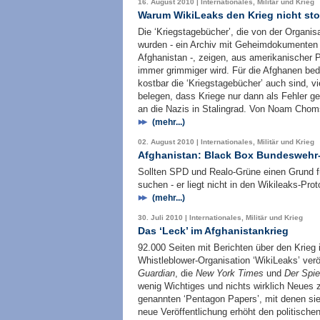
16. August 2010 | Internationales, Militär und Krieg
Warum WikiLeaks den Krieg nicht st
Die ‘Kriegstagebücher’, die von der Organisa
wurden - ein Archiv mit Geheimdokumenten d
Afghanistan -, zeigen, aus amerikanischer 
immer grimmiger wird. Für die Afghanen be
kostbar die ‘Kriegstagebücher’ auch sind, vi
belegen, dass Kriege nur dann als Fehler g
an die Nazis in Stalingrad. Von Noam Chom
(mehr...)
02. August 2010 | Internationales, Militär und Krieg
Afghanistan: Black Box Bundeswehr
Sollten SPD und Realo-Grüne einen Grund f
suchen - er liegt nicht in den Wikileaks-Pro
(mehr...)
30. Juli 2010 | Internationales, Militär und Krieg
Das ‘Leck’ im Afghanistankrieg
92.000 Seiten mit Berichten über den Krieg
Whistleblower-Organisation ‘WikiLeaks’ ver
Guardian
, die
New York Times
und
Der Spie
wenig Wichtiges und nichts wirklich Neues 
genannten ‘Pentagon Papers’, mit denen sie
neue Veröffentlichung erhöht den politischen