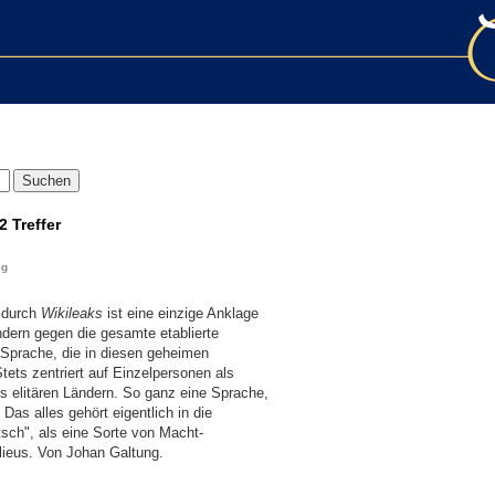
2 Treffer
eg
n durch
Wikileaks
ist eine einzige Anklage
ndern gegen die gesamte etablierte
e Sprache, die in diesen geheimen
ts zentriert auf Einzelpersonen als
s elitären Ländern. So ganz eine Sprache,
as alles gehört eigentlich in die
sch", als eine Sorte von Macht-
ilieus. Von Johan Galtung.