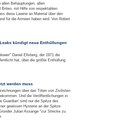
n allen Behauptungen, allen
Briten, mit Hilfe von respektablen
ss diese Lawine an Material über den
 und für die Armeen haben wird. Von Robert
Leaks kündigt neue Enthüllungen
ower" Daniel Ellsberg, der 1971 die
entlicht hat, über die größte Enthüllung
ützt werden muss
zeichnungen über das Töten von Zivilisten
 bekommen. Und die Veröffentlichungen in
e Guardian’ sind nur die Spitze des
iner gewissen Hysterie an der Spitze
-Gründer Julian Assange "zur Strecke zu
r.