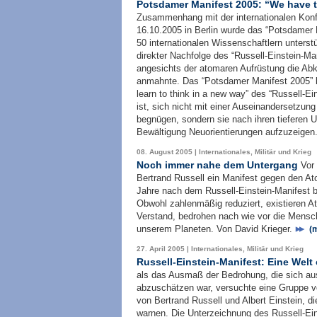
Potsdamer Manifest 2005: “We have to
Zusammenhang mit der internationalen Konf
16.10.2005 in Berlin wurde das “Potsdamer 
50 internationalen Wissenschaftlern unterst
direkter Nachfolge des “Russell-Einstein-Ma
angesichts der atomaren Aufrüstung die Abk
anmahnte. Das “Potsdamer Manifest 2005” k
learn to think in a new way” des “Russell-E
ist, sich nicht mit einer Auseinandersetzun
begnügen, sondern sie nach ihren tieferen 
Bewältigung Neuorientierungen aufzuzeigen
08. August 2005 | Internationales, Militär und Krieg
Noch immer nahe dem Untergang
Vor 
Bertrand Russell ein Manifest gegen den Atom
Jahre nach dem Russell-Einstein-Manifest ble
Obwohl zahlenmäßig reduziert, existieren A
Verstand, bedrohen nach wie vor die Mensc
unserem Planeten. Von David Krieger.
(m
27. April 2005 | Internationales, Militär und Krieg
Russell-Einstein-Manifest: Eine Welt
als das Ausmaß der Bedrohung, die sich au
abzuschätzen war, versuchte eine Gruppe v
von Bertrand Russell und Albert Einstein, di
warnen. Die Unterzeichnung des Russell-Ein