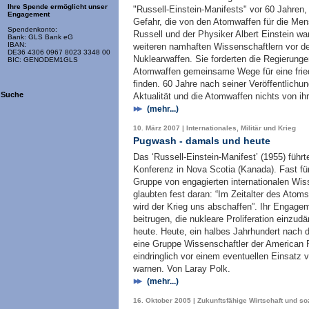
Ihre Spende ermöglicht unser
"Russell-Einstein-Manifests" vor 60 Jahren,
Engagement
Gefahr, die von den Atomwaffen für die Men
Spendenkonto:
Russell und der Physiker Albert Einstein 
Bank: GLS Bank eG
IBAN:
weiteren namhaften Wissenschaftlern vor d
DE36 4306 0967 8023 3348 00
Nuklearwaffen. Sie forderten die Regierungen
BIC: GENODEM1GLS
Atomwaffen gemeinsame Wege für eine friedl
finden. 60 Jahre nach seiner Veröffentlichun
Suche
Aktualität und die Atomwaffen nichts von ihr
(mehr...)
10. März 2007 | Internationales, Militär und Krieg
Pugwash - damals und heute
Das ‘Russell-Einstein-Manifest’ (1955) führ
Konferenz in Nova Scotia (Kanada). Fast fün
Gruppe von engagierten internationalen Wi
glaubten fest daran: “Im Zeitalter des Atom
wird der Krieg uns abschaffen”. Ihr Engagem
beitrugen, die nukleare Proliferation einzu
heute. Heute, ein halbes Jahrhundert nach d
eine Gruppe Wissenschaftler der American
eindringlich vor einem eventuellen Einsatz
warnen. Von Laray Polk.
(mehr...)
16. Oktober 2005 | Zukunftsfähige Wirtschaft und so