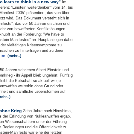
 learn to think in a new way”
Im
erenz “Einstein weiterdenken” vom 14. bis
Manifest 2005” präsentiert, das von über
ützt wird. Das Dokument versteht sich in
nifests”, das vor 50 Jahren erschien und
ehr von bewaffneten Konfliktlösungen
nüpft an der Forderung: “We have to
instein-Manifestes” an. Hauptanliegen dabei
g der vielfältigen Krisensymptome zu
Ursachen zu hinterfragen und zu deren
.
(mehr...)
50 Jahren schrieben Albert Einstein und
krieg - ihr Appell blieb ungehört. Fünfzig
ibt die Botschaft so aktuell wie je.
tomwaffen weiterhin ohne Grund oder
hheit und sämtliche Lebensformen auf
ehr...)
 ohne Krieg
Zehn Jahre nach Hiroshima,
s der Erfindung von Nuklearwaffen ergab,
on Wissenschaftlern unter der Führung
e Regierungen und die Öffentlichkeit zu
stein-Manifests war eine der letzten