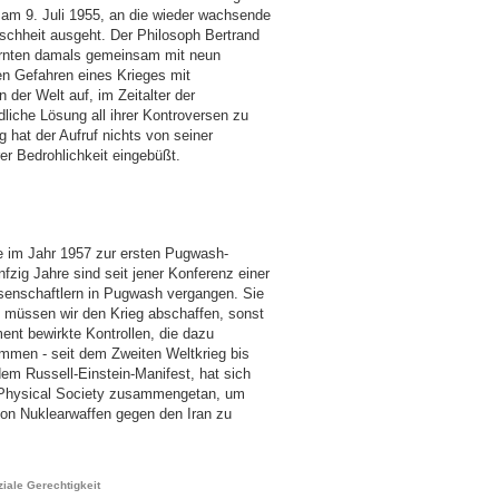
 am 9. Juli 1955, an die wieder wachsende
schheit ausgeht. Der Philosoph Bertrand
warnten damals gemeinsam mit neun
en Gefahren eines Krieges mit
 der Welt auf, im Zeitalter der
iche Lösung all ihrer Kontroversen zu
g hat der Aufruf nichts von seiner
er Bedrohlichkeit eingebüßt.
te im Jahr 1957 zur ersten Pugwash-
fzig Jahre sind seit jener Konferenz einer
ssenschaftlern in Pugwash vergangen. Sie
s müssen wir den Krieg abschaffen, sonst
ent bewirkte Kontrollen, die dazu
dämmen - seit dem Zweiten Weltkrieg bis
em Russell-Einstein-Manifest, hat sich
 Physical Society zusammengetan, um
 von Nuklearwaffen gegen den Iran zu
ziale Gerechtigkeit