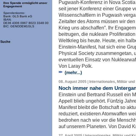
Pugwash-Konferenz in Nova Scotia (
Ihre Spende ermöglicht unser
Engagement
seit jener Konferenz einer Gruppe v
Spendenkonto:
Wissenschaftlern in Pugwash vergan
Bank: GLS Bank eG
IBAN:
Zeitalter des Atoms müssen wir den 
DE36 4306 0967 8023 3348 00
BIC: GENODEM1GLS
Krieg uns abschaffen”. Ihr Engageme
beitrugen, die nukleare Proliferati
Weltkrieg bis heute. Heute, ein hal
Suche
Einstein-Manifest, hat sich eine Gr
Physical Society zusammengetan, u
eventuellen Einsatz von Nuklearwaf
Von Laray Polk.
(mehr...)
08. August 2005 | Internationales, Militär und
Noch immer nahe dem Unterga
Einstein und Bertrand Russell ein M
Appell blieb ungehört. Fünfzig Jahr
Manifest bleibt die Botschaft so ak
reduziert, existieren Atomwaffen we
bedrohen nach wie vor die Menschh
auf unserem Planeten. Von David K
27. April 2005 | Internationales, Militär und K