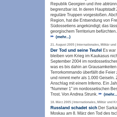
Republik Georgien und ihre abtrün
begrenzbar ist. In deren Hauptstadt
reguläre Truppen vorgestoßen. Abch
Region, hat die Entsendung von Frei
Südossetiens angekündigt; das läss
georgischem Territorium befürchten.
(mehr...)
21. August 2005 | Internationales, Militär und
Der Tod und seine Teufel
Es war 
bleiben vom Krieg im Kaukasus nic
September 2004 im nordossetischen B
was es bis dahin an Grausamkeiten
Terrorkommando überfällt die Feier 
und nimmt mehr als 1.000 Geiseln. 
Anschlag mit einem Inferno. Ein Jah
“Nummer 1” im nordossetischen Besl
Trost. Von Andrea Strunk.
(mehr...
18. März 2005 | Internationales, Militär und K
Russland schadet sich
Der Sarka
Moskau am 8. März den Tod des tsc