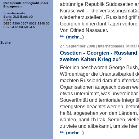
abtrünnige Republik Südossetien an
Ihre Spende ermöglicht unser
Engagement
Kuraschwili - "die verfassungsmäß
Spendenkonto:
wiederherzustellen". Russland griff m
Bank: GLS Bank eG
IBAN:
Georgien binnen fünf Tagen verloren. 
DE36 4306 0967 8023 3348 00
BIC: GENODEM1GLS
Von Otfried Nassauer.
(mehr...)
Suche
27. September 2008 | Internationales, Militär
Ossetien - Georgien - Russland
zweiten Kalten Krieg zu?
Feierlich beschworen George Bush
Würdenträger die Unantastbarkeit d
machten Russland darauf aufmerksa
Organisationen ausgeschlossen wer
etwas unternimmt, was unvereinbar is
Souveränität und territoriale Integr
strengstens beachtet werden, betont
heißt, abgesehen von den Ländern, d
wählen, nämlich Irak, Serbien, viell
zu viele und altbekannt, um sie hi
(mehr...)