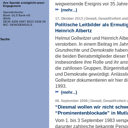
wegweisende Ereignis vor 35 Jahre
Ihre Spende ermöglicht unser
Engagement
(mehr...)
Spendenkonto:
Bank: GLS Bank eG
17. Oktober 2013 | Gewalt, Gewaltfreiheit und
IBAN:
DE36 4306 0967 8023 3348 00
Politische Leitbilder als Ermut
BIC: GENODEM1GLS
Heinrich Albertz
Helmut Gollwitzer und Heinrich Albe
Suche
verstorben. In einem Beitrag im Ja
Grundrechte und Demokratie
haben 
die beiden Beiratsmitglieder diese
insbesondere ihre Rolle und ihr an
die zahllosen Gruppen, Bürgerinitia
und Demokratie gewürdigt. Anlässl
Gollwitzer dokumentieren wir hier 
1993.
(mehr...)
06. September 2008 | Gewalt, Gewaltfreiheit 
“Diesmal wollen wir nicht schwe
“Prominentenblockade” in Mut
Vom 1. bis 3 September 1983 versp
darunter zahlreiche bekannte Person