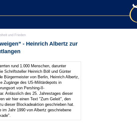
eiheit und Frieden
weigen” - Heinrich Albertz zur
utlangen
errten rund 1.000 Menschen, darunter
 Schriftsteller Heinrich Böll und Günter
 Bürgermeister von Berlin, Heinrich Albertz,
die Zugänge des US-Militärdepots in
rungsort von Pershing-II-
r. Anlässlich des 25. Jahrestages dieser
n wir hier einen Text "Zum Geleit", den
zu dieser Blockadeaktion geschrieben hat.
ne im Jahr 1990 von Albertz geschriebene
kade".