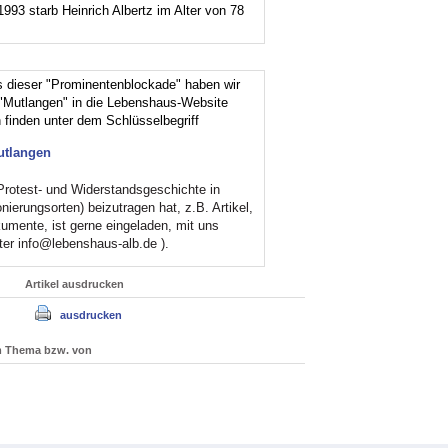
93 starb Heinrich Albertz im Alter von 78
s dieser "Prominentenblockade" haben wir
"Mutlangen" in die Lebenshaus-Website
h finden unter dem Schlüsselbegriff
utlangen
Protest- und Widerstandsgeschichte in
ierungsorten) beizutragen hat, z.B. Artikel,
kumente, ist gerne eingeladen, mit uns
ter info@lebenshaus-alb.de ).
Artikel ausdrucken
ausdrucken
um Thema bzw. von