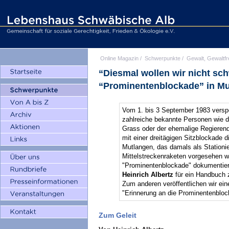
Online Magazin
/
Schwerpunkte
/
Gewalt, Gewaltfr
“Diesmal wollen wir nicht sch
“Prominentenblockade” in M
Vom 1. bis 3 September 1983 versp
zahlreiche bekannte Personen wie die
Grass oder der ehemalige Regierende
mit einer dreitägigen Sitzblockade 
Mutlangen, das damals als Stationie
Mittelstreckenraketen vorgesehen wa
"Prominentenblockade" dokumentiere
Heinrich Albertz
für ein Handbuch 
Zum anderen veröffentlichen wir ei
"Erinnerung an die Prominentenbloc
Zum Geleit