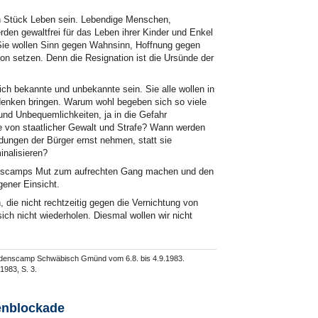
ein Stück Leben sein. Lebendige Menschen,
den gewaltfrei für das Leben ihrer Kinder und Enkel
Sie wollen Sinn gegen Wahnsinn, Hoffnung gegen
on setzen. Denn die Resignation ist die Ursünde der
ch bekannte und unbekannte sein. Sie alle wollen in
enken bringen. Warum wohl begeben sich so viele
nd Unbequemlichkeiten, ja in die Gefahr
 von staatlicher Gewalt und Strafe? Wann werden
ungen der Bürger ernst nehmen, statt sie
inalisieren?
enscamps Mut zum aufrechten Gang machen und den
ener Einsicht.
 die nicht rechtzeitig gegen die Vernichtung von
ch nicht wiederholen. Diesmal wollen wir nicht
edenscamp Schwäbisch Gmünd vom 6.8. bis 4.9.1983.
983, S. 3.
enblockade