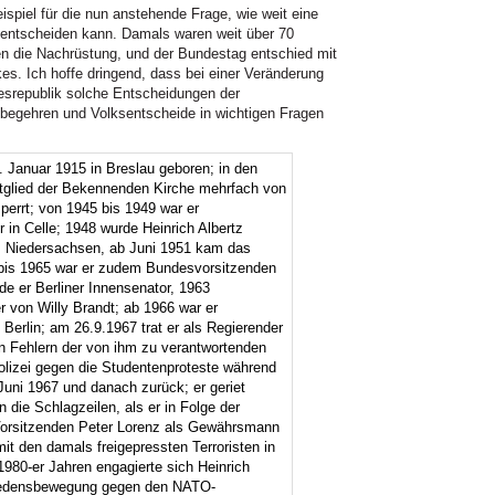
ispiel für die nun anstehende Frage, wie weit eine
 entscheiden kann. Damals waren weit über 70
en die Nachrüstung, und der Bundestag entschied mit
es. Ich hoffe dringend, dass bei einer Veränderung
srepublik solche Entscheidungen der
sbegehren und Volksentscheide in wichtigen Fragen
 Januar 1915 in Breslau geboren; in den
itglied der Bekennenden Kirche mehrfach von
perrt; von 1945 bis 1949 war er
r in Celle; 1948 wurde Heinrich Albertz
s Niedersachsen, ab Juni 1951 kam das
 bis 1965 war er zudem Bundesvorsitzenden
de er Berliner Innensenator, 1963
er von Willy Brandt; ab 1966 war er
Berlin; am 26.9.1967 trat er als Regierender
n Fehlern der von ihm zu verantwortenden
olizei gegen die Studentenproteste während
ni 1967 und danach zurück; er geriet
 die Schlagzeilen, als er in Folge der
Vorsitzenden Peter Lorenz als Gewährsmann
mit den damals freigepressten Terroristen in
980-er Jahren engagierte sich Heinrich
Friedensbewegung gegen den NATO-