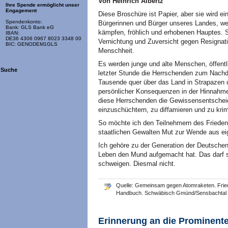
Von Heinrich Albertz
Ihre Spende ermöglicht unser
Engagement
Diese Broschüre ist Papier, aber sie wird 
Spendenkonto:
Bürgerinnen und Bürger unseres Landes, wer
Bank: GLS Bank eG
kämpfen, fröhlich und erhobenen Hauptes. 
IBAN:
DE36 4306 0967 8023 3348 00
Vernichtung und Zuversicht gegen Resignati
BIC: GENODEM1GLS
Menschheit.
Es werden junge und alte Menschen, öffentli
Suche
letzter Stunde die Herrschenden zum Nachd
Tausende quer über das Land in Strapazen u
persönlicher Konsequenzen in der Hinnahme
diese Herrschenden die Gewissensentscheid
einzuschüchtern, zu diffamieren und zu krim
So möchte ich den Teilnehmern des Fried
staatlichen Gewalten Mut zur Wende aus eig
Ich gehöre zu der Generation der Deutschen,
Leben den Mund aufgemacht hat. Das darf si
schweigen. Diesmal nicht.
Quelle: Gemeinsam gegen Atomraketen. Fri
Handbuch. Schwäbisch Gmünd/Sensbachtal 1
Erinnerung an die Prominent