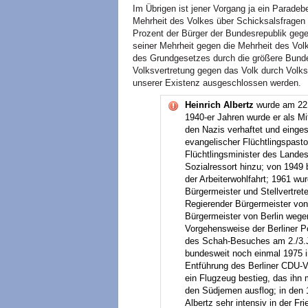
Im Übrigen ist jener Vorgang ja ein Paradebe
Mehrheit des Volkes über Schicksalsfragen
Prozent der Bürger der Bundesrepublik geg
seiner Mehrheit gegen die Mehrheit des Volk
des Grundgesetzes durch die größere Bunde
Volksvertretung gegen das Volk durch Volk
unserer Existenz ausgeschlossen werden.
Heinrich Albertz
wurde am 22.
1940-er Jahren wurde er als M
den Nazis verhaftet und einges
evangelischer Flüchtlingspasto
Flüchtlingsminister des Lande
Sozialressort hinzu; von 1949
der Arbeiterwohlfahrt; 1961 wur
Bürgermeister und Stellvertret
Regierender Bürgermeister von 
Bürgermeister von Berlin wege
Vorgehensweise der Berliner P
des Schah-Besuches am 2./3.Ju
bundesweit noch einmal 1975 in
Entführung des Berliner CDU-
ein Flugzeug bestieg, das ihn 
den Südjemen ausflog; in den 1
Albertz sehr intensiv in der 