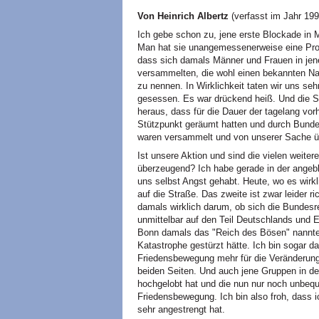
Von Heinrich Albertz
(verfasst im Jahr 199
Ich gebe schon zu, jene erste Blockade in M
Man hat sie unangemessenerweise eine Promi
dass sich damals Männer und Frauen in je
versammelten, die wohl einen bekannten Na
zu nennen. In Wirklichkeit taten wir uns seh
gesessen. Es war drückend heiß. Und die Sz
heraus, dass für die Dauer der tagelang vo
Stützpunkt geräumt hatten und durch Bunde
waren versammelt und von unserer Sache ü
Ist unsere Aktion und sind die vielen weite
überzeugend? Ich habe gerade in der angebl
uns selbst Angst gehabt. Heute, wo es wir
auf die Straße. Das zweite ist zwar leider ri
damals wirklich darum, ob sich die Bundesre
unmittelbar auf den Teil Deutschlands und 
Bonn damals das "Reich des Bösen" nannte,
Katastrophe gestürzt hätte. Ich bin sogar d
Friedensbewegung mehr für die Veränderung 
beiden Seiten. Und auch jene Gruppen in de
hochgelobt hat und die nun nur noch unbequ
Friedensbewegung. Ich bin also froh, dass 
sehr angestrengt hat.