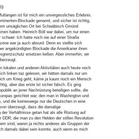
0)
utlangen ist für mich ein unvergessliches Erlebnis.
nenten-Blockade genannt, und sicher ist richtig,
nem unsäglichen Ort bei Schwäbisch Gmünd
men haben. Heinrich Böll war dabei, um nur einen
r schwer. Ich hatte noch nie auf einer Straße
ene war ja auch absurd. Denn es stellte sich
rher angekündigten Blockade die Amerikaner ihren
sgrenzschutz ersetzen ließen. Aber immerhin, wir
berzeugt.
ren lokalen und anderen Aktivitäten auch heute noch
ich linken taz gelesen, wir hätten damals nur um
klich um Krieg geht, käme ja kaum noch ein Mensch
chtig, aber das erste ist sicher falsch. Es ging
publik an jener Nachrüstung beteiligen sollte, die
Europas gerichtet war, den man in Washington und
 und die keineswegs nur die Deutschen in eine
avon überzeugt, dass die damalige
der Verhältnisse getan hat als alle Rüstung auf
r DDR, die man zu den Helden der stillen Revolution
em sind, waren ja nichts anderes als Gruppen der
ich damals dabei sein konnte, auch wenn es mich