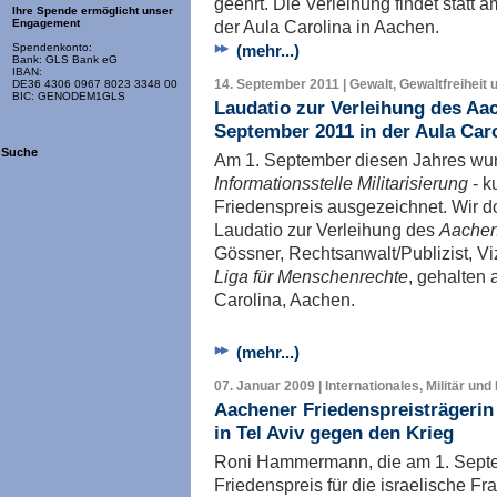
geehrt. Die Verleihung findet statt
Ihre Spende ermöglicht unser
der Aula Carolina in Aachen.
Engagement
(mehr...)
Spendenkonto:
Bank: GLS Bank eG
IBAN:
14. September 2011 | Gewalt, Gewaltfreiheit 
DE36 4306 0967 8023 3348 00
BIC: GENODEM1GLS
Laudatio zur Verleihung des Aa
September 2011 in der Aula Car
Suche
Am 1. September diesen Jahres wur
Informationsstelle Militarisierung
- k
Friedenspreis ausgezeichnet. Wir 
Laudatio zur Verleihung des
Aachen
Gössner, Rechtsanwalt/Publizist, V
Liga für Menschenrechte
, gehalten
Carolina, Aachen.
(mehr...)
07. Januar 2009 | Internationales, Militär und
Aachener Friedenspreisträgeri
in Tel Aviv gegen den Krieg
Roni Hammermann, die am 1. Sept
Friedenspreis für die israelische F