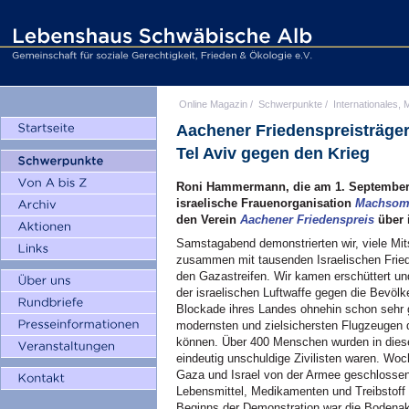
Online Magazin
/
Schwerpunkte
/
Internationales, M
Aachener Friedenspreisträge
Tel Aviv gegen den Krieg
Roni Hammermann, die am 1. September 2
israelische Frauenorganisation
Machsom
den Verein
Aachener Friedenspreis
über 
Samstagabend demonstrierten wir, viele Mit
zusammen mit tausenden Israelischen Fried
den Gazastreifen. Wir kamen erschüttert un
der israelischen Luftwaffe gegen die Bevöl
Blockade ihres Landes ohnehin schon sehr g
modernsten und zielsichersten Flugzeugen 
können. Über 400 Menschen wurden in diese
eindeutig unschuldige Zivilisten waren. W
Gaza und Israel von der Armee geschlossen
Lebensmittel, Medikamenten und Treibstoff
Beginns der Demonstration war die Bodenak