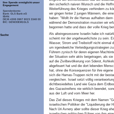
Ihre Spende ermöglicht unser
den sicherlich naiven Wunsch und die Hoffnu
Engagement
Weiterführung des Krieges verhindern zu kö
Spendenkonto:
wir gingen hinter 2 jungen Männern, die eine
Bank: GLS Bank eG
IBAN:
haben: "Wollt ihr die Hamas aufhalten dann
DE36 4306 0967 8023 3348 00
während der Demonstration mussten wir erf
BIC: GENODEM1GLS
begonnen hatte und dass der volle Krieg ber
Als alteingesessene Israelin habe ich natürl
Suche
scheint mir der ungeheuerlichste zu sein. E
Wasser, Strom und Treibstoff nicht einmal d
um irgendwelche Verteidigungsstrategien zu 
Führern zynisch für deren eigenen Machtin
der Situation sehr aktiv beigetragen, als
auf die Zivilbevölkerung von Sderot, Ashkel
abgefeuert hat und die dort lebenden Mensc
hat, ohne die Konsequenzen für ihre eigene
sich die Hamas-Truppen nicht mit der best
vergleichen. Israel setzt völlig verantwortung
dichtbesiedeltes Land wie Gaza dem Erdbod
des Gazastreifens nie wirklich beendet, s
aus der Luft und vom Meer her.
Das Ziel dieses Krieges mit dem Namen "Ge
israelischen Politiker die "Liquidierung der 
Nach Uri Avnery aber sollte dieser Krieg e
israelischen politischen Führer von ihm ein