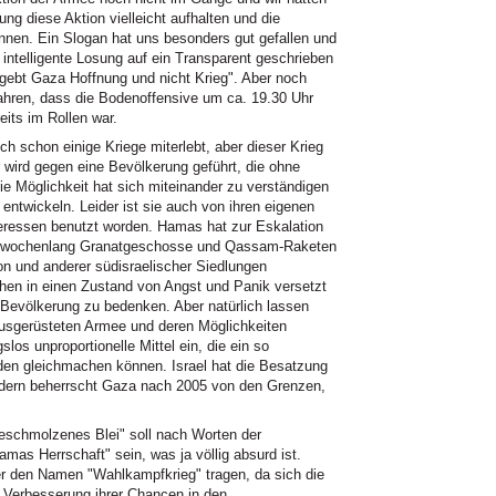
ng diese Aktion vielleicht aufhalten und die
nnen. Ein Slogan hat uns besonders gut gefallen und
 intelligente Losung auf ein Transparent geschrieben
 gebt Gaza Hoffnung und nicht Krieg". Aber noch
ahren, dass die Bodenoffensive um ca. 19.30 Uhr
eits im Rollen war.
ich schon einige Kriege miterlebt, aber dieser Krieg
r wird gegen eine Bevölkerung geführt, die ohne
ie Möglichkeit hat sich miteinander zu verständigen
entwickeln. Leider ist sie auch von ihren eigenen
teressen benutzt worden. Hamas hat zur Eskalation
 sie wochenlang Granatgeschosse und Qassam-Raketen
on und anderer südisraelischer Siedlungen
hen in einen Zustand von Angst und Panik versetzt
 Bevölkerung zu bedenken. Aber natürlich lassen
ausgerüsteten Armee und deren Möglichkeiten
slos unproportionelle Mittel ein, die ein so
en gleichmachen können. Israel hat die Besatzung
ondern beherrscht Gaza nach 2005 von den Grenzen,
schmolzenes Blei" soll nach Worten der
Hamas Herrschaft" sein, was ja völlig absurd ist.
her den Namen "Wahlkampfkrieg" tragen, da sich die
e Verbesserung ihrer Chancen in den