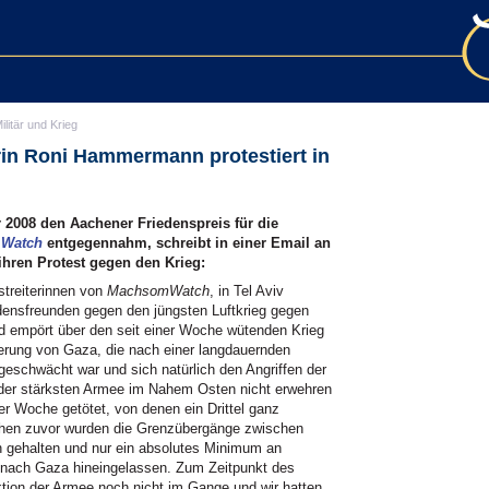
ilitär und Krieg
rin Roni Hammermann protestiert in
008 den Aachener Friedenspreis für die
Watch
entgegennahm, schreibt in einer Email an
ihren Protest gegen den Krieg:
streiterinnen von
MachsomWatch
, in Tel Aviv
ensfreunden gegen den jüngsten Luftkrieg gegen
d empört über den seit einer Woche wütenden Krieg
kerung von Gaza, die nach einer langdauernden
eschwächt war und sich natürlich den Angriffen der
der stärksten Armee im Nahem Osten nicht erwehren
r Woche getötet, von denen ein Drittel ganz
ochen zuvor wurden die Grenzübergänge zwischen
 gehalten und nur ein absolutes Minimum an
 nach Gaza hineingelassen. Zum Zeitpunkt des
tion der Armee noch nicht im Gange und wir hatten