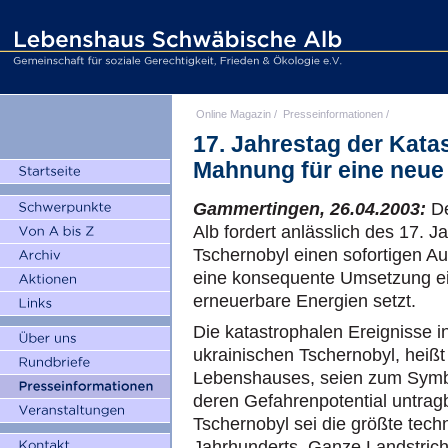
Online Magazin
/
Presseinformationen
/
17. Jahrestag der Kata
Mahnung für eine neue 
Gammertingen, 26.04.2003:
De
Alb fordert anlässlich des 17. 
Tschernobyl einen sofortigen A
eine konsequente Umsetzung eine
erneuerbare Energien setzt.
Die katastrophalen Ereignisse i
ukrainischen Tschernobyl, heißt
Lebenshauses, seien zum Symbol
deren Gefahrenpotential untrag
Tschernobyl sei die größte tech
Jahrhunderts. Ganze Landstriche