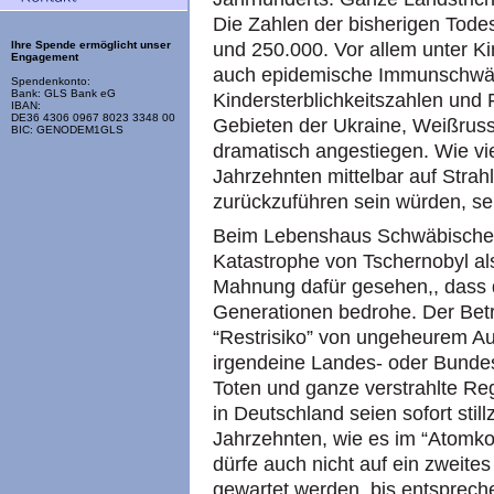
Die Zahlen der bisherigen Tod
und 250.000. Vor allem unter K
Ihre Spende ermöglicht unser
Engagement
auch epidemische Immunschwäc
Spendenkonto:
Bank: GLS Bank eG
Kindersterblichkeitszahlen und 
IBAN:
DE36 4306 0967 8023 3348 00
Gebieten der Ukraine, Weißrus
BIC: GENODEM1GLS
dramatisch angestiegen. Wie vi
Jahrzehnten mittelbar auf Str
zurückzuführen sein würden, se
Beim Lebenshaus Schwäbische Al
Katastrophe von Tschernobyl als
Mahnung dafür gesehen,, dass d
Generationen bedrohe. Der Betr
“Restrisiko” von ungeheurem A
irgendeine Landes- oder Bunde
Toten und ganze verstrahlte Re
in Deutschland seien sofort stil
Jahrzehnten, wie es im “Atomko
dürfe auch nicht auf ein zweites
gewartet werden, bis entspre