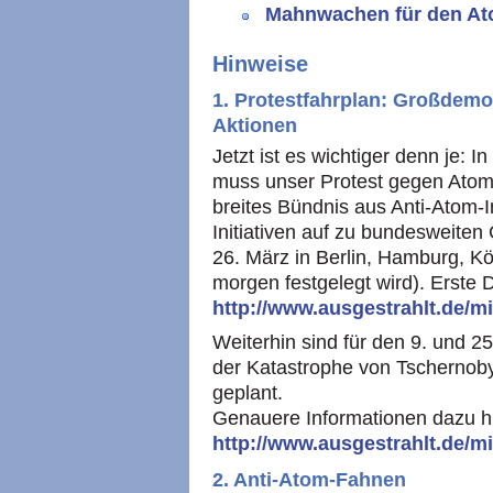
Mahnwachen für den At
Hinweise
1. Protestfahrplan: Großdemo
Aktionen
Jetzt ist es wichtiger denn je
muss unser Protest gegen Atomkr
breites Bündnis aus Anti-Atom-
Initiativen auf zu bundesweit
26. März in Berlin, Hamburg, Kö
morgen festgelegt wird). Erste D
http://www.ausgestrahlt.de/
Weiterhin sind für den 9. und 2
der Katastrophe von Tschernoby
geplant.
Genauere Informationen dazu hi
http://www.ausgestrahlt.de/m
2. Anti-Atom-Fahnen