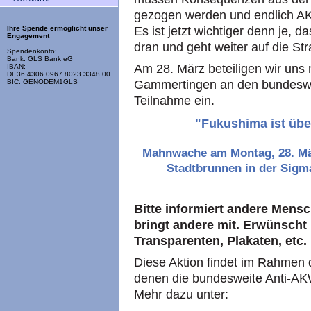
gezogen werden und endlich AK
Es ist jetzt wichtiger denn je, d
Ihre Spende ermöglicht unser
Engagement
dran und geht weiter auf die St
Spendenkonto:
Bank: GLS Bank eG
Am 28. März beteiligen wir uns
IBAN:
DE36 4306 0967 8023 3348 00
Gammertingen an den bundeswei
BIC: GENODEM1GLS
Teilnahme ein.
"Fukushima ist über
Mahnwache am Montag, 28. Mär
Stadtbrunnen in der Sigm
Bitte informiert andere Men
bringt andere mit. Erwünscht 
Transparenten, Plakaten, etc.
Diese Aktion findet im Rahmen 
denen die bundesweite Anti-AK
Mehr dazu unter: