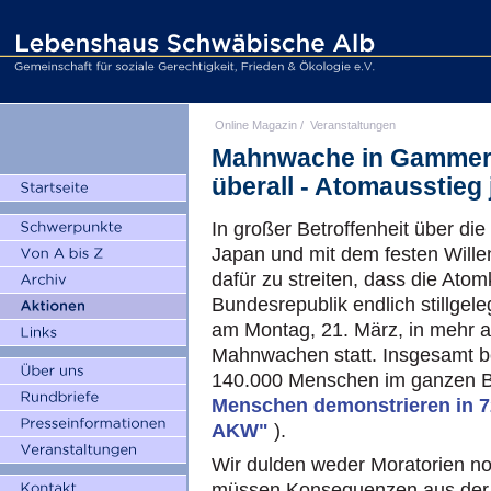
Online Magazin
/
Veranstaltungen
Mahnwache in Gammert
überall - Atomausstieg j
In großer Betroffenheit über die
Japan und mit dem festen Will
dafür zu streiten, dass die Atom
Bundesrepublik endlich stillgel
am Montag, 21. März, in mehr a
Mahnwachen statt. Insgesamt be
140.000 Menschen im ganzen B
Menschen demonstrieren in 726
AKW"
).
Wir dulden weder Moratorien no
müssen Konsequenzen aus der 