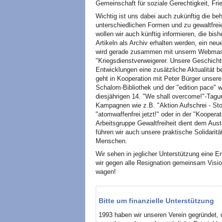
Gemeinschaft für soziale Gerechtigkeit, Fr
Wichtig ist uns dabei auch zukünftig die beh
unterschiedlichen Formen und zu gewaltfrei
wollen wir auch künftig informieren, die bis
Artikeln als Archiv erhalten werden, ein neu
wird gerade zusammen mit unserm Webmast
"Kriegsdienstverweigerer. Unsere Geschichte
Entwicklungen eine zusätzliche Aktualität 
geht in Kooperation mit Peter Bürger unsere M
Schalom-Bibliothek und der "edition pace" w
diesjährigen 14. "We shall overcome!"-Tagung
Kampagnen wie z.B. "Aktion Aufschrei - St
"atomwaffenfrei.jetzt!" oder in der "Kooperat
Arbeitsgruppe Gewaltfreiheit dient dem Aust
führen wir auch unsere praktische Solidaritä
Menschen.
Wir sehen in jeglicher Unterstützung eine 
wir gegen alle Resignation gemeinsam Visio
wagen!
Bitte um finanzielle Unterstützung
1993 haben wir unseren Verein gegründet, um