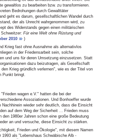
te gewaltlos zu bearbeiten bzw. zu transformieren.
nkreten Bedrohungen durch Gewalttäter
and geht es darum, gesellschaftlichen Wandel durch
Zustand, der als Unrecht wahrgenommen wird, zu
zept des Widerstands gegen einen militärischen
e Schweitzer:
Für eine Welt ohne Rüstung und
ember 2010
)
 und Krieg fast ohne Ausnahme als alternativlos
liegen in der Friedensarbeit sein, solche
hen und uns für deren Umsetzung einzusetzen. Statt
organisationen dazu beizutragen, als Gesellschaft
den Krieg gründlich verlernen", wie es der Titel von
 Punkt bringt.
Frieden wagen e.V." hatten die bei der
 verschiedene Assoziationen. Und Bonhoeffer wurde
im Nachhinein wieder sehr deutlich, dass die Einsicht
eden auf dem Weg der Sicherheit … Frieden muss
 in den 1980er Jahren schon eine große Bedeutung
eder an und versuche, diese Einsicht zu stärken.
echtigkeit, Frieden und Ökologie", mit diesem Namen
wir 1993 als "Lebenshaus Schwäbische Alb -