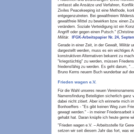
umfasst alle Ansätze und Verfahren, Konflik
Ziviles Peacekeeping ist eine Methode, ko
entgegenzutreten. Bei gewaltfreiem Widerst
gewaltfreie Mittel zu bewirken bzw. einen 
verändern. Soziale Verteidigung ist ein Kon
Angriff oder gegen einen Putsch." (Christin
Militär.
IFGK-Arbeitspapier Nr. 24, Sept
Gerade in einer Zeit, in der Gewalt, Militär
dargestellt werden, muss es ein wichtiges An
konstruktiven Alternativen bekannt zu mac
"kriegstüchtig" zu werden, müssen Friedens
friedensfähig zu werden. Es geht darum, "… 
Bruno Kerns neuem Buch wunderbar auf den
Frieden wagen e.V.
Für die Wahl unseres neuen Vereinsnamens "
Namensfindung Beteiligten sicherlich ganz
dabei nicht zitiert. Aber ich erinnerte mich 
Bonhoeffers - "Es gibt keinen Weg zum Fri
gewagt werden." - in meiner Friedensarbeit
gehabt hat. Daran knüpfe ich heute gerne wi
"Frieden wagen e.V. – Arbeitsstelle für Ger
setzen wir seit diesem Jahr das fort, was 