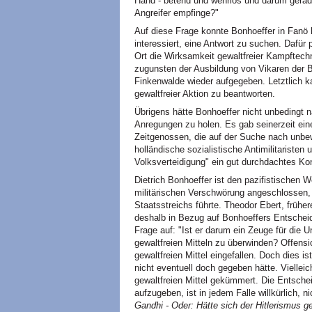
Hand - betend und wehrlos und darum gerade
Angreifer empfinge?"
Auf diese Frage konnte Bonhoeffer in Fanö 
interessiert, eine Antwort zu suchen. Dafür
Ort die Wirksamkeit gewaltfreier Kampftechn
zugunsten der Ausbildung von Vikaren der 
Finkenwalde wieder aufgegeben. Letztlich 
gewaltfreier Aktion zu beantworten.
Übrigens hätte Bonhoeffer nicht unbedingt 
Anregungen zu holen. Es gab seinerzeit ein
Zeitgenossen, die auf der Suche nach unbew
holländische sozialistische Antimilitaristen 
Volksverteidigung" ein gut durchdachtes Kon
Dietrich Bonhoeffer ist den pazifistischen 
militärischen Verschwörung angeschlossen,
Staatsstreichs führte. Theodor Ebert, frühere
deshalb in Bezug auf Bonhoeffers Entschei
Frage auf: "Ist er darum ein Zeuge für die 
gewaltfreien Mitteln zu überwinden? Offensi
gewaltfreien Mittel eingefallen. Doch dies i
nicht eventuell doch gegeben hätte. Vielleic
gewaltfreien Mittel gekümmert. Die Entsch
aufzugeben, ist in jedem Falle willkürlich, 
Gandhi - Oder: Hätte sich der Hitlerismus g