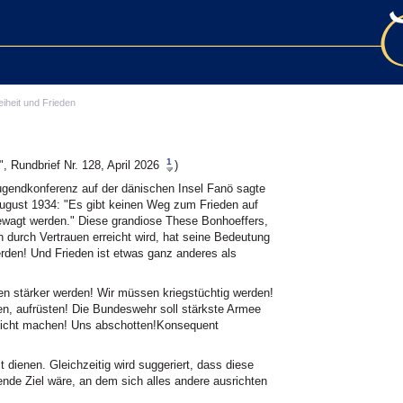
eiheit und Frieden
1
, Rundbrief Nr. 128, April 2026
)
gendkonferenz auf der dänischen Insel Fanö sagte
August 1934: "Es gibt keinen Weg zum Frieden auf
wagt werden." Diese grandiose These Bonhoeffers,
n durch Vertrauen erreicht wird, hat seine Bedeutung
rden! Und Frieden ist etwas ganz anderes als
n stärker werden! Wir müssen kriegstüchtig werden!
n, aufrüsten! Die Bundeswehr soll stärkste Armee
dicht machen! Uns abschotten!Konsequent
t dienen. Gleichzeitig wird suggeriert, dass diese
lende Ziel wäre, an dem sich alles andere ausrichten