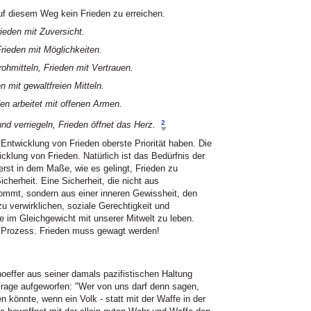
auf diesem Weg kein Frieden zu erreichen.
rieden mit Zuversicht.
Frieden mit Möglichkeiten.
rohmitteln, Frieden mit Vertrauen.
n mit gewaltfreien Mitteln.
den arbeitet mit offenen Armen.
2
nd verriegeln, Frieden öffnet das Herz.
Entwicklung von Frieden oberste Priorität haben. Die
wicklung von Frieden. Natürlich ist das Bedürfnis der
erst in dem Maße, wie es gelingt, Frieden zu
cherheit. Eine Sicherheit, die nicht aus
mmt, sondern aus einer inneren Gewissheit, den
 verwirklichen, soziale Gerechtigkeit und
e im Gleichgewicht mit unserer Mitwelt zu leben.
in Prozess. Frieden muss gewagt werden!
oeffer aus seiner damals pazifistischen Haltung
 Frage aufgeworfen: "Wer von uns darf denn sagen,
n könnte, wenn ein Volk - statt mit der Waffe in der