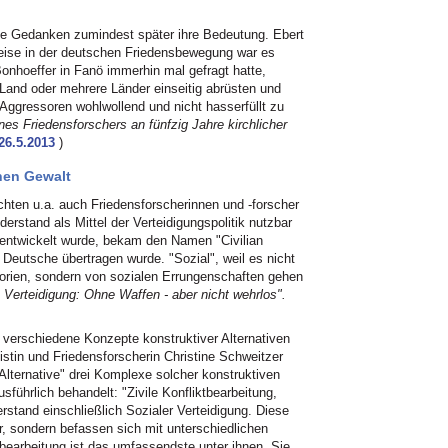
e Gedanken zumindest später ihre Bedeutung. Ebert
 Kreise in der deutschen Friedensbewegung war es
onhoeffer in Fanö immerhin mal gefragt hatte,
Land oder mehrere Länder einseitig abrüsten und
n Aggressoren wohlwollend und nicht hasserfüllt zu
nes Friedensforschers an fünfzig Jahre kirchlicher
26.5.2013
)
chen Gewalt
chten u.a. auch Friedensforscherinnen und -forscher
erstand als Mittel der Verteidigungspolitik nutzbar
entwickelt wurde, bekam den Namen "Civilian
 Deutsche übertragen wurde. "Sozial", weil es nicht
ritorien, sondern von sozialen Errungenschaften gehen
 Verteidigung: Ohne Waffen - aber nicht wehrlos".
 verschiedene Konzepte konstruktiver Alternativen
fistin und Friedensforscherin Christine Schweitzer
n Alternative" drei Komplexe solcher konstruktiven
sführlich behandelt: "Zivile Konfliktbearbeitung,
stand einschließlich Sozialer Verteidigung. Diese
r, sondern befassen sich mit unterschiedlichen
bearbeitung ist das umfassendste unter ihnen. Sie