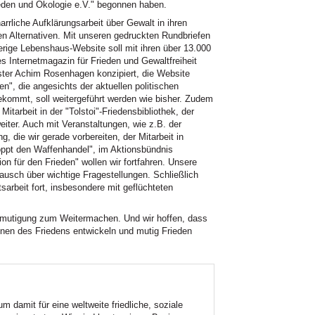
ieden und Ökologie e.V." begonnen haben.
arrliche Aufklärungsarbeit über Gewalt in ihren
en Alternativen. Mit unseren gedruckten Rundbriefen
herige Lebenshaus-Website soll mit ihren über 13.000
es Internetmagazin für Frieden und Gewaltfreiheit
er Achim Rosenhagen konzipiert, die Website
n", die angesichts der aktuellen politischen
bekommt, soll weitergeführt werden wie bisher. Zudem
itarbeit in der "Tolstoi"-Friedensbibliothek, der
eiter. Auch mit Veranstaltungen, wie z.B. der
, die wir gerade vorbereiten, der Mitarbeit in
oppt den Waffenhandel", im Aktionsbündnis
ion für den Frieden" wollen wir fortfahren. Unsere
ausch über wichtige Fragestellungen. Schließlich
tsarbeit fort, insbesondere mit geflüchteten
Ermutigung zum Weitermachen. Und wir hoffen, dass
nen des Friedens entwickeln und mutig Frieden
 damit für eine weltweite friedliche, soziale