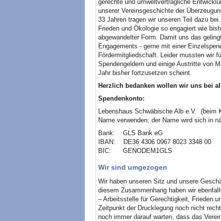
gerechte und umweltverträgliche Entwicklu
unserer Vereinsgeschichte der Überzeugung
33 Jahren tragen wir unseren Teil dazu bei
Frieden und Ökologie so engagiert wie bish
abgewandelter Form. Damit uns das gelingt
Engagements - gerne mit einer Einzelspend
Fördermitgliedschaft. Leider mussten wir 
Spendengeldern und einige Austritte von Mi
Jahr bisher fortzusetzen scheint.
Herzlich bedanken wollen wir uns bei all
Spendenkonto:
Lebenshaus Schwäbische Alb e.V. (beim K
Name verwenden; der Name wird sich in näh
Bank: GLS Bank eG
IBAN: DE36 4306 0967 8023 3348 00
BIC: GENODEM1GLS
Wir sind umgezogen
Wir haben unseren Sitz und unsere Geschäf
diesem Zusammenhang haben wir ebenfalls
– Arbeitsstelle für Gerechtigkeit, Frieden
Zeitpunkt der Drucklegung noch nicht rec
noch immer darauf warten, dass das Verein