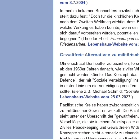
vom 8.7.2004
)
Immerhin bekamen Bonhoeffers pazifistisch
stellt dazu fest: "Doch für die kirchlichen
nach dem Zweiten Weltkrieg wichtig, dass B
welche Wirkung es haben könnte, wenn ein 
sich darauf vorbereiten würden, potentielle
begegnen." (Theodor Ebert:
Erinnerungen ei
Friedensarbeit.
Lebenshaus-Website vom 
Gewaltfreie Alternativen zu militäris
Ohne sich auf Bonhoeffer zu beziehen, fors
ab den 1960er Jahren danach, wie ziviler Wid
gemacht werden könnte. Das Konzept, das 
Defence", der mit "Soziale Verteidigung" ins
in erster Linie um die Verteidigung von Ter
sollte. (siehe z.B. Michael Schmid:
"Soziale
Lebenshaus-Website vom 25.03.2023
)
Pazifistische Kreise haben zwischenzeitlich
zu militärischer Gewalt entwickelt. Die Pazi
sieht unter der Überschrift der "gewaltfreie
Vorschläge, die sie in einem Arbeitspapier au
Ziviles Peacekeeping und Gewaltfreien Wider
Konzepte stehen nicht alternativ zu einande
Problemen und Bedrohungen. Zivile Konflikt