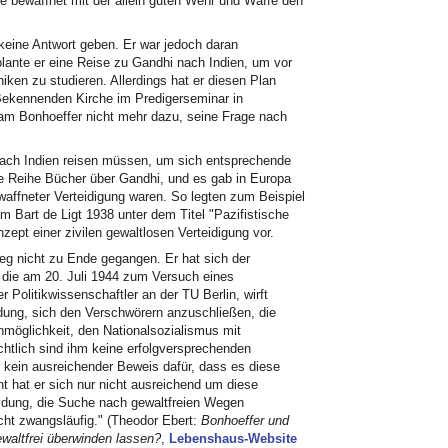
 bewaffnet mit der allein guten Wehr und Waffe den
keine Antwort geben. Er war jedoch daran
 plante er eine Reise zu Gandhi nach Indien, um vor
iken zu studieren. Allerdings hat er diesen Plan
Bekennenden Kirche im Predigerseminar in
kam Bonhoeffer nicht mehr dazu, seine Frage nach
nach Indien reisen müssen, um sich entsprechende
e Reihe Bücher über Gandhi, und es gab in Europa
affneter Verteidigung waren. So legten zum Beispiel
um Bart de Ligt 1938 unter dem Titel "Pazifistische
zept einer zivilen gewaltlosen Verteidigung vor.
Weg nicht zu Ende gegangen. Er hat sich der
 die am 20. Juli 1944 zum Versuch eines
r Politikwissenschaftler an der TU Berlin, wirft
dung, sich den Verschwörern anzuschließen, die
Unmöglichkeit, den Nationalsozialismus mit
chtlich sind ihm keine erfolgversprechenden
st kein ausreichender Beweis dafür, dass es diese
ht hat er sich nur nicht ausreichend um diese
eidung, die Suche nach gewaltfreien Wegen
nicht zwangsläufig." (Theodor Ebert:
Bonhoeffer und
ewaltfrei überwinden lassen?
,
Lebenshaus-Website