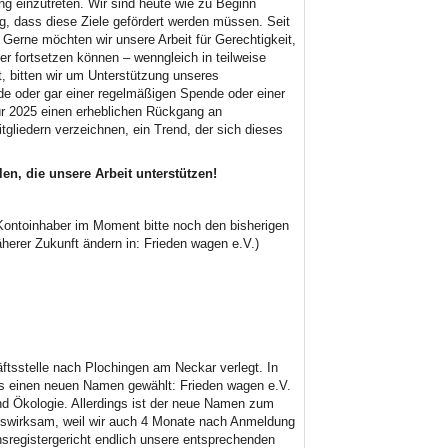
ng einzutreten. Wir sind heute wie zu Beginn
, dass diese Ziele gefördert werden müssen. Seit
. Gerne möchten wir unsere Arbeit für Gerechtigkeit,
er fortsetzen können – wenngleich in teilweise
, bitten wir um Unterstützung unseres
e oder gar einer regelmäßigen Spende oder einer
für 2025 einen erheblichen Rückgang an
tgliedern verzeichnen, ein Trend, der sich dieses
en, die unsere Arbeit unterstützen!
ontoinhaber im Moment bitte noch den bisherigen
erer Zukunft ändern in: Frieden wagen e.V.)
tsstelle nach Plochingen am Neckar verlegt. In
 einen neuen Namen gewählt: Frieden wagen e.V.
 und Ökologie. Allerdings ist der neue Namen zum
htswirksam, weil wir auch 4 Monate nach Anmeldung
sregistergericht endlich unsere entsprechenden