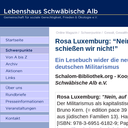
Online Magazin
/
Schwerpunkte
/
Gewalt, Gewaltfr
Rosa Luxemburg: “Nein
schießen wir nicht!”
Ein Lesebuch wider die ne
deutschen Militarismus
Schalom-Bibliothek.org - Koo
Schwäbische Alb e.V.
Rosa Luxemburg:
"Nein, auf
Der Militarismus als kapitalis
Bruno Kern. (= edition pace 39 |
aus jüdischen Familien 13). H
[ISBN: 978-3-6951-6182-9; Pap