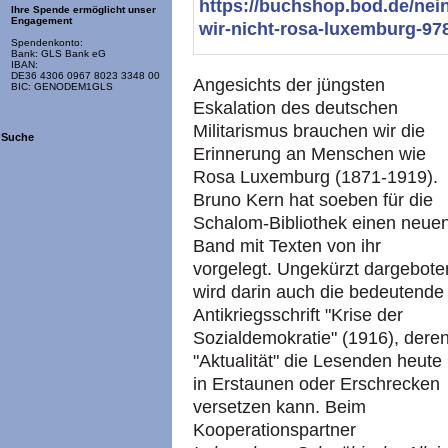
https://buchshop.bod.de/nei
Ihre Spende ermöglicht unser
Engagement
wir-nicht-rosa-luxemburg-9
Spendenkonto:
Bank: GLS Bank eG
IBAN:
DE36 4306 0967 8023 3348 00
Angesichts der jüngsten
BIC: GENODEM1GLS
Eskalation des deutschen
Militarismus brauchen wir die
Suche
Erinnerung an Menschen wie
Rosa Luxemburg (1871-1919).
Bruno Kern hat soeben für die
Schalom-Bibliothek einen neue
Band mit Texten von ihr
vorgelegt. Ungekürzt dargebote
wird darin auch die bedeutende
Antikriegsschrift "Krise der
Sozialdemokratie" (1916), dere
"Aktualität" die Lesenden heute
in Erstaunen oder Erschrecken
versetzen kann. Beim
Kooperationspartner