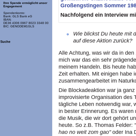
Ihre Spende ermöglicht unser
Großengstingen Sommer 1982 
Engagement
Spendenkonto:
Nachfolgend ein
Interview m
Bank: GLS Bank eG
IBAN:
DE36 4306 0967 8023 3348 00
BIC: GENODEM1GLS
Wie blickst Du heute mit
auf diese Aktion zurück?
Suche
Alle Achtung, was wir da in den
mich war das ein sehr prägendes
meinem Handeln. Bis heute hab
Zeit erhalten. Mit einigen habe 
zusammengearbeitet im Naturko
Die Blockadeaktion war ja ganz 
improvisierte Organisation des 
tägliche Leben notwendig war, 
in bester Erinnerung. Es waren
die Musik, die wir dort gehört 
heute. So z.B. Thomas Felder:
hao no weit zom gao"
oder Ina 