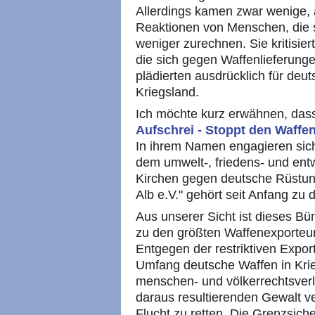
Allerdings kamen zwar wenige, a
Reaktionen von Menschen, die 
weniger zurechnen. Sie kritisier
die sich gegen Waffenlieferunge
plädierten ausdrücklich für deut
Kriegsland.
Ich möchte kurz erwähnen, das
Aufschrei - Stoppt den Waffe
In ihrem Namen engagieren sic
dem umwelt-, friedens- und ent
Kirchen gegen deutsche Rüstu
Alb e.V." gehört seit Anfang z
Aus unserer Sicht ist dieses Bü
zu den größten Waffenexporteur
Entgegen der restriktiven Expor
Umfang deutsche Waffen in Krie
menschen- und völkerrechtsverle
daraus resultierenden Gewalt v
Flucht zu retten. Die Grenzsiche