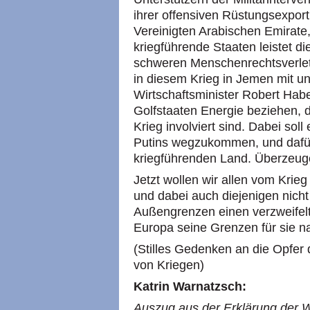
ihrer offensiven Rüstungsexport
Vereinigten Arabischen Emirate
kriegführende Staaten leistet d
schweren Menschenrechtsverlet
in diesem Krieg in Jemen mit u
Wirtschaftsminister Robert Hab
Golfstaaten Energie beziehen, 
Krieg involviert sind. Dabei so
Putins wegzukommen, und dafü
kriegführenden Land. Überzeuge
Jetzt wollen wir allen vom Krie
und dabei auch diejenigen nich
Außengrenzen einen verzweifel
Europa seine Grenzen für sie na
(Stilles Gedenken an die Opfer 
von Kriegen)
Katrin Warnatzsch:
Auszug aus der Erklärung der We