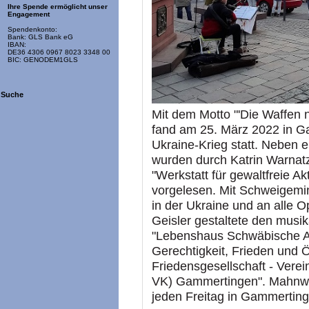
Ihre Spende ermöglicht unser
Engagement
Spendenkonto:
Bank: GLS Bank eG
IBAN:
DE36 4306 0967 8023 3348 00
BIC: GENODEM1GLS
Suche
Mit dem Motto "'Die Waffen ni
fand am 25. März 2022 in 
Ukraine-Krieg statt. Neben
wurden durch Katrin Warnat
"Werkstatt für gewaltfreie A
vorgelesen. Mit Schweigemi
in der Ukraine und an alle 
Geisler gestaltete den musi
"Lebenshaus Schwäbische Al
Gerechtigkeit, Frieden und 
Friedensgesellschaft - Vere
VK) Gammertingen". Mahnwa
jeden Freitag in Gammertinge