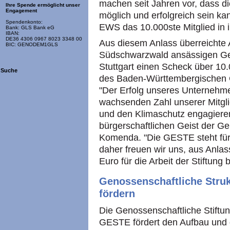
machen seit Jahren vor, dass 
Ihre Spende ermöglicht unser
Engagement
möglich und erfolgreich sein k
Spendenkonto:
EWS das 10.000ste Mitglied in 
Bank: GLS Bank eG
IBAN:
DE36 4306 0967 8023 3348 00
Aus diesem Anlass überreichte
BIC: GENODEM1GLS
Südschwarzwald ansässigen Ge
Stuttgart einen Scheck über 10
Suche
des Baden-Württembergischen
"Der Erfolg unseres Unternehmen
wachsenden Zahl unserer Mitgli
und den Klimaschutz engagieren
bürgerschaftlichen Geist der Ge
Komenda. "Die GESTE steht für
daher freuen wir uns, aus Anla
Euro für die Arbeit der Stiftung 
Genossenschaftliche Struk
fördern
Die Genossenschaftliche Stiftu
GESTE fördert den Aufbau und 