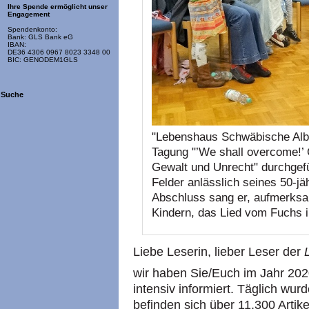
Ihre Spende ermöglicht unser
Engagement
Spendenkonto:
Bank: GLS Bank eG
IBAN:
DE36 4306 0967 8023 3348 00
BIC: GENODEM1GLS
Suche
"Lebenshaus Schwäbische Alb“
Tagung "’We shall overcome!’ G
Gewalt und Unrecht" durchge
Felder anlässlich seines 50-j
Abschluss sang er, aufmerksa
Kindern, das Lied vom Fuchs i
Liebe Leserin, lieber Leser der
wir haben Sie/Euch im Jahr 202
intensiv informiert. Täglich wur
befinden sich über 11.300 Artik