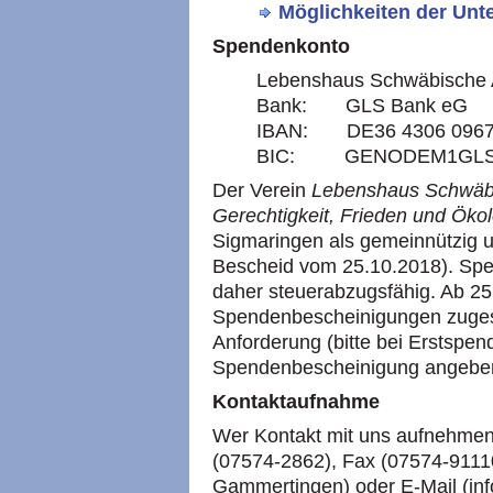
Möglichkeiten der Unt
Spendenkonto
Lebenshaus Schwäbische A
Bank: GLS Bank eG
IBAN: DE36 4306 0967 
BIC: GENODEM1GL
Der Verein
Lebenshaus Schwäbis
Gerechtigkeit, Frieden und Ökol
Sigmaringen als gemeinnützig un
Bescheid vom 25.10.2018). Spen
daher steuerabzugsfähig. Ab 2
Spendenbescheinigungen zugeste
Anforderung (bitte bei Erstspen
Spendenbescheinigung angebe
Kontaktaufnahme
Wer Kontakt mit uns aufnehmen 
(07574-2862), Fax (07574-91110
Gammertingen) oder E-Mail (in