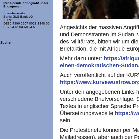
Ihre Spende ermöglicht unser
Engagement
Spendenkonto:
Bank: GLS Bank eG
IBAN:
DE36 4306 0967 8023 3348 00
Angesichts der massiven Angrif
BIC: GENODEM1GLS
und Demonstranten im Sudan, v.
des Militärrats, bitten wir um d
Suche
Briefaktion, die mit Afrique Euro
Mehr dazu unter:
https://afriq
einen-demokratischen-Sudan
Auch veröffentlicht auf der KU
https://www.kurvewustrow.or
Unter den angegebenen Links fi
verschiedene Briefvorschläge. 
Textes in englischer Sprache P
Übersetzungswebsite
https://
sein.
Die Protestbriefe können per M
Mailadressen), aber auch per P