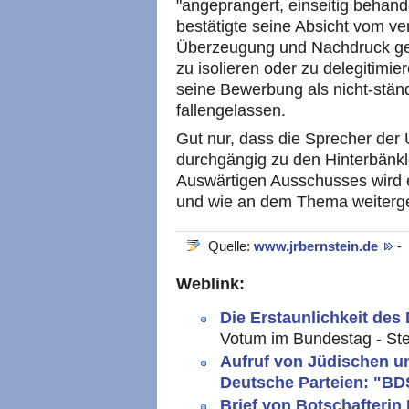
"angeprangert, einseitig behan
bestätigte seine Absicht vom ve
Überzeugung und Nachdruck gege
zu isolieren oder zu delegitimi
seine Bewerbung als nicht-ständ
fallengelassen.
Gut nur, dass die Sprecher der
durchgängig zu den Hinterbänkl
Auswärtigen Ausschusses wird e
und wie an dem Thema weitergea
Quelle:
www.jrbernstein.de
-
Weblink:
Die Erstaunlichkeit des
Votum im Bundestag - Ste
Aufruf von Jüdischen un
Deutsche Parteien: "BDS
Brief von Botschafterin 