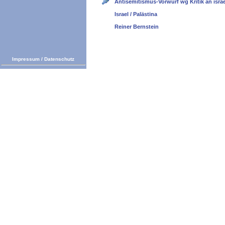
Antisemitismus-Vorwurf wg Kritik an israel
Israel / Palästina
Reiner Bernstein
Impressum
/
Datenschutz