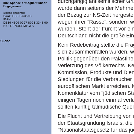
durchgängig antisemitischer G
Ihre Spende ermöglicht unser
Engagement
wurde dann seitens der Mehrhe
Spendenkonto:
der Bezug zur NS-Zeit hergestel
Bank: GLS Bank eG
IBAN:
wegen ihrer "Rasse", sondern w
DE36 4306 0967 8023 3348 00
BIC: GENODEM1GLS
wurden. Steht der Furcht vor e
Deutschland nicht die große E
Suche
Kein Redebeitrag stellte die F
sich zusammenfallen würden, wü
Politik gegenüber den Palästine
Verletzung des Völkerrechts. Ke
Kommission, Produkte und Dien
Siedlungen für die Verbraucher
europäischen Markt erreichen. Ke
Nomenklatur vom "jüdischen Sta
einigen Tagen noch einmal verl
sollten künftig talmudische Quel
Die Flucht und Vertreibung von
der Staatsgründung Israels, di
"Nationalstaatsgesetz für das j