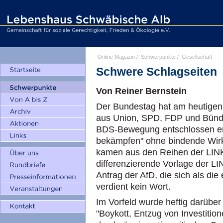
Online Magazin
/
Schwerpunkte
/
Gesellschaft
Schwere Schlagseiten
Von Reiner Bernstein
Der Bundestag hat am heutigen 
aus Union, SPD, FDP und Bündni
BDS-Bewegung entschlossen ent
bekämpfen" ohne bindende Wi
kamen aus den Reihen der LIN
differenzierende Vorlage der L
Antrag der AfD, die sich als die
verdient kein Wort.
Im Vorfeld wurde heftig darübe
"Boykott, Entzug von Investitio