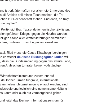
assungsrechtlichen Gründen" nicht "naher
ng ist erklärtermaßen vor allem die Ermordung des
audi-Arabien soll reinen Tisch machen, die Tat
lichen zur Rechenschaft ziehen. Und dann, so fragt
stungsgüter?
olitik sichtbar: Tausende jemenitischer Zivilisten,
bien geführten Krieges gegen die Houthis wurden,
lligen Stopp aller Waffenlieferungen veranlasst.
ürlichen, brutalen Ermordung eines einzelnen
 fatal: Riad muss die Causa Khashoggi bereinigen
nn es wieder
deutsche Rüstungsgüter kaufen
will.
t, dass die Bundesregierung gegen das zweite Land,
igten Arabischen Emirate, keinen vollständigen
 Wirtschaftsministeriums zudem nur auf
deutscher Firmen für große, internationale
r Sammelausfuhrgenehmigung erlaubt wurden, sind
Bundesregierung lediglich eine gemeinsame Haltung in
e es kaum oder auch nur vorübergehend geben.
t und leitet das Berliner Informationszentrum für