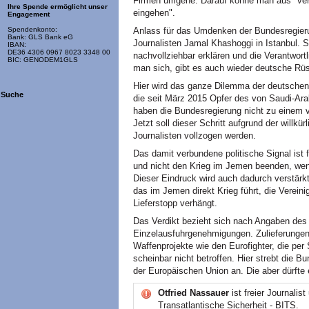
Firmen umgehe. Darauf könne man aus "verf
Ihre Spende ermöglicht unser
eingehen".
Engagement
Anlass für das Umdenken der Bundesregieru
Spendenkonto:
Bank: GLS Bank eG
Journalisten Jamal Khashoggi in Istanbul. S
IBAN:
DE36 4306 0967 8023 3348 00
nachvollziehbar erklären und die Verantwort
BIC: GENODEM1GLS
man sich, gibt es auch wieder deutsche Rü
Hier wird das ganze Dilemma der deutschen P
Suche
die seit März 2015 Opfer des von Saudi-Ara
haben die Bundesregierung nicht zu einem vö
Jetzt soll dieser Schritt aufgrund der willk
Journalisten vollzogen werden.
Das damit verbundene politische Signal ist
und nicht den Krieg im Jemen beenden, we
Dieser Eindruck wird auch dadurch verstärk
das im Jemen direkt Krieg führt, die Verein
Lieferstopp verhängt.
Das Verdikt bezieht sich nach Angaben des
Einzelausfuhrgenehmigungen. Zulieferungen 
Waffenprojekte wie den Eurofighter, die pe
scheinbar nicht betroffen. Hier strebt die 
der Europäischen Union an. Die aber dürft
Otfried Nassauer
ist freier Journalis
Transatlantische Sicherheit - BITS.