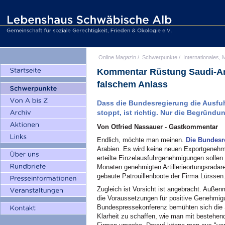
Online Magazin
/
Schwerpunkte
/
Internationales, M
Kommentar Rüstung Saudi-Ara
falschem Anlass
Dass die Bundesregierung die Ausfu
stoppt, ist richtig. Nur die Begründun
Von Otfried Nassauer - Gastkommentar
Endlich, möchte man meinen.
Die Bundesr
Arabien. Es wird keine neuen Exportgenehm
erteilte Einzelausfuhrgenehmigungen sollen 
Monaten genehmigten Artillerieortungsradare
gebaute Patrouillenboote der Firma Lürssen
Zugleich ist Vorsicht ist angebracht. Außen
die Voraussetzungen für positive Genehmig
Bundespressekonferenz bemühten sich die Sp
Klarheit zu schaffen, wie man mit bestehe