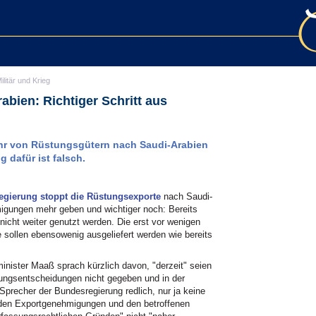
ilitär und Krieg
bien: Richtiger Schritt aus
hr von Rüstungsgütern nach Saudi-Arabien
g dafür ist falsch.
egierung stoppt die Rüstungsexporte
nach Saudi-
igungen mehr geben und wichtiger noch: Bereits
nicht weiter genutzt werden. Die erst vor wenigen
 sollen ebensowenig ausgeliefert werden wie bereits
.
minister Maaß sprach kürzlich davon, "derzeit" seien
ungsentscheidungen nicht gegeben und in der
recher der Bundesregierung redlich, nur ja keine
nden Exportgenehmigungen und den betroffenen