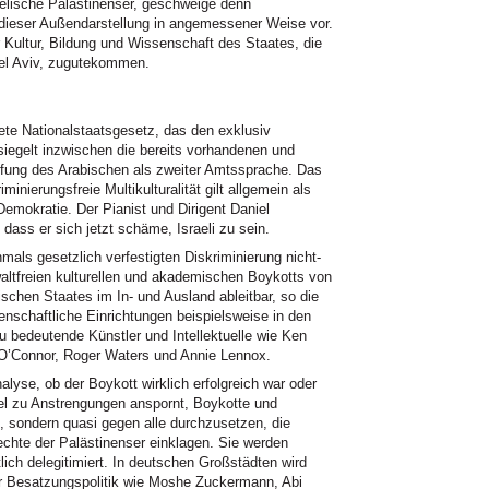
elische Palästinenser, geschweige denn
 dieser Außendarstellung in angemessener Weise vor.
r Kultur, Bildung und Wissenschaft des Staates, die
Tel Aviv, zugutekommen.
ete Nationalstaatsgesetz, das den exklusiv
esiegelt inzwischen die bereits vorhandenen und
ffung des Arabischen als zweiter Amtssprache. Das
minierungsfreie Multikulturalität gilt allgemein als
Demokratie. Der Pianist und Dirigent Daniel
, dass er sich jetzt schäme, Israeli zu sein.
als gesetzlich verfestigten Diskriminierung nicht-
ewaltfreien kulturellen und akademischen Boykotts von
ischen Staates im In- und Ausland ableitbar, so die
schaftliche Einrichtungen beispielsweise in den
u bedeutende Künstler und Intellektuelle wie Ken
 O’Connor, Roger Waters und Annie Lennox.
nalyse, ob der Boykott wirklich erfolgreich war oder
rael zu Anstrengungen anspornt, Boykotte und
 sondern quasi gegen alle durchzusetzen, die
Rechte der Palästinenser einklagen. Sie werden
lich delegitimiert. In deutschen Großstädten wird
 der Besatzungspolitik wie Moshe Zuckermann, Abi