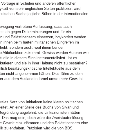
 Vorträge in Schulen und anderen öffentlichen
ott von sehr ungleichen Seiten praktiziert wird,
nsischen Sache jegliche Bühne in der internationalen
Bewegung vertretene Auffassung, dass auch
ie sich gegen Diskriminierungen und für ein
en und Palästinensern einsetzen, boykottiert werden
on ihnen beim harten militärischen Eingreifen im
ebt, sondern auch, weil ihnen bei der
ne Alibifunktion zukommt. Gewiss werden Autoren wie
elle in diesem Sinn instrumentalisiert. Ist es
skutieren und sie in ihrer Haltung nicht zu bestärken?
ich besatzungskritische Intellektuelle aus dem
äten nicht angenommen hätten. Dies führe zu dem
ueller aus dem Ausland in Israel umso mehr Gewicht
rales Netz von Initiativen keine klaren politischen
eitet. An einer Stelle des Buchs von Sivan und
Begründung abgelehnt, die Linkszionisten hätten
k. Das mag sein, doch wäre die Zweistaatenlösung
ie Gewalt einzudämmen und den Palästinensern eine
k zu entfalten. Präzisiert wird die von BDS