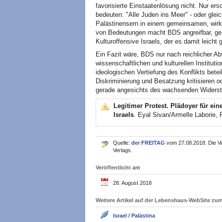
favorisierte Einstaatenlösung nicht. Nur ers
bedeuten: "Alle Juden ins Meer" - oder gl
Palästinensern in einem gemeinsamen, wirk
von Bedeutungen macht BDS angreifbar, gera
Kulturoffensive Israels, der es damit leicht
Ein Fazit wäre, BDS nur nach reichlicher A
wissenschaftlichen und kulturellen Institutio
ideologischen Vertiefung des Konflikts betei
Diskriminierung und Besatzung kritisieren o
gerade angesichts des wachsenden Widerst
Legitimer Protest. Plädoyer für ei
Israels
. Eyal Sivan/Armelle Laborie,
Quelle:
der FREITAG
vom 27.08.2018. Die Ve
Verlags.
Veröffentlicht am
28. August 2018
Weitere Artikel auf der Lebenshaus-WebSite z
Israel / Palästina