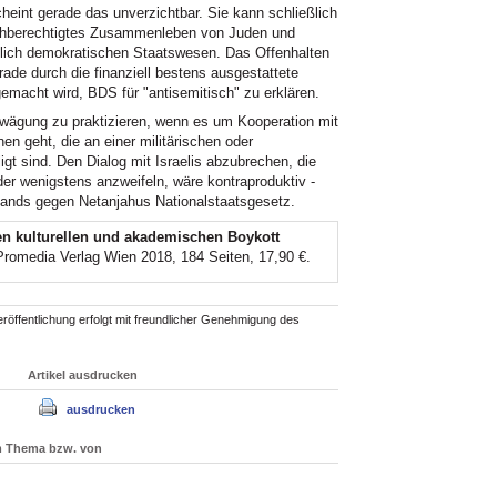
cheint gerade das unverzichtbar. Sie kann schließlich
eichberechtigtes Zusammenleben von Juden und
lich demokratischen Staatswesen. Das Offenhalten
de durch die finanziell bestens ausgestattete
 gemacht wird, BDS für "antisemitisch" zu erklären.
bwägung zu praktizieren, wenn es um Kooperation mit
nen geht, die an einer militärischen oder
ligt sind. Den Dialog mit Israelis abzubrechen, die
der wenigstens anzweifeln, wäre kontraproduktiv -
ands gegen Netanjahus Nationalstaatsgesetz.
nen kulturellen und akademischen Boykott
 Promedia Verlag Wien 2018, 184 Seiten, 17,90 €.
röffentlichung erfolgt mit freundlicher Genehmigung des
Artikel ausdrucken
ausdrucken
um Thema bzw. von