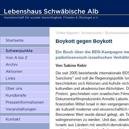
Online Magazin
/
Schwerpunkte
/
Buchrezensione
Boykott gegen Boykott
Ein Buch über die BDS-Kampagne mei
palästinensisch-israelischen Verhält
Von Sabine Kebir
Die seit 2005 bestehende internationale BD
Sanctions" und soll die Regierungspolitik I
beschränken sich Aktionen und Aufrufe nicht
kulturellen und akademischen Aktivitäten.
Protest
, geschrieben vom israelischen Fil
Dokumentarfilmproduzentin Armelle Laborie.
finanziellen Mittel Israel in den vergangen
als kulturell moderner und wissenschaftlich 
Besonderer Wert wurde darauf gelegt, als T
wahrgenommen zu werden. Und das, obwohl 
Israels aus Ländern mit westlich-demokrat