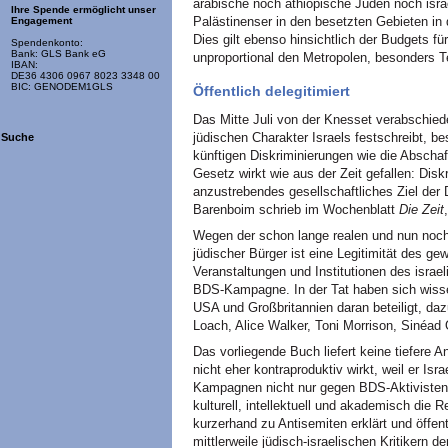
arabische noch äthiopische Juden noch isra
Ihre Spende ermöglicht unser
Palästinenser in den besetzten Gebieten in
Engagement
Dies gilt ebenso hinsichtlich der Budgets fü
Spendenkonto:
Bank: GLS Bank eG
unproportional den Metropolen, besonders 
IBAN:
DE36 4306 0967 8023 3348 00
BIC: GENODEM1GLS
Öffentlich delegitimiert
Das Mitte Juli von der Knesset verabschied
jüdischen Charakter Israels festschreibt, b
Suche
künftigen Diskriminierungen wie die Abscha
Gesetz wirkt wie aus der Zeit gefallen: Diskri
anzustrebendes gesellschaftliches Ziel der 
Barenboim schrieb im Wochenblatt
Die Zeit
Wegen der schon lange realen und nun nochm
jüdischer Bürger ist eine Legitimität des g
Veranstaltungen und Institutionen des israel
BDS-Kampagne. In der Tat haben sich wissen
USA und Großbritannien daran beteiligt, daz
Loach, Alice Walker, Toni Morrison, Sinéad
Das vorliegende Buch liefert keine tiefere A
nicht eher kontraproduktiv wirkt, weil er Is
Kampagnen nicht nur gegen BDS-Aktivisten,
kulturell, intellektuell und akademisch die 
kurzerhand zu Antisemiten erklärt und öffent
mittlerweile jüdisch-israelischen Kritikern