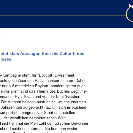
n
det klare Aussagen über die Zukunft des
nisses
S-Kampagne steht für "Boycott, Divestment,
sraels gegenüber den Palästinensern ächten. Dabei
 nur auf materiellen Boykott, sondern gelten auch
 Die vor allem sind das Thema des Buches
Legitimer
memacher Eyal Sivan und von der französischen
 Die Autoren belegen ausführlich, welche enormen
en Jahrzehnten aufgebracht hat, um sich im Ausland
wie politisch progressiver Staat darzustellen.
eil der westlichen demokratischen Welt
nicht einmal die Mehrzahl der jüdischen Bewohner
ischen Traditionen stammt. So kommen weder