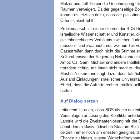
Melzer und Jeff Halper die Genehmigung für
Räumen verweigert. Da der gegenseitige Boyk
kommt es letztlich dazu, dass der palästine
Öffentlichkeit fehlt.
Problematisch ist sicher die von der BDS-
israelische Wissenschaftler und Künstler, d
gleichberechtigtes Verhältnis zwischen Jud
müssen - und zwar nicht nur, weil ein Teil v
Gazastreifen dann doch nicht die Stimme erh
Kulturoffensive der Regierung Netanjahu ei
Amoz Oz, Sami Michael und andere Intellektu
trotzdem richtig, mit ihnen nicht mehr zu di
Moshe Zuckermann sagt dazu, dass tatsächl
Ausland Einladungen israelischer Universit
Effekt, dass die Auftritte rechter Intellekt
hatten.
Auf Dialog setzen
Irritierend ist auch, dass BDS als ein dezent
Vorschläge zur Lösung des Konflikts unterbr
Laborie wird die Zweistaatenlösung mit der 
damit den exklusiv jüdischen Staat im Blic
derzeit immer noch am ehesten geeignet, d
Chance zu bieten, eigene Wirtschaftsdynami