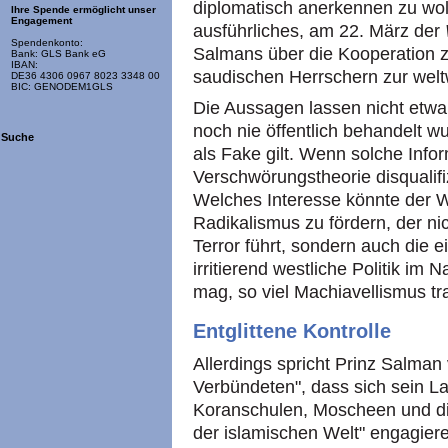
diplomatisch anerkennen zu wol
Ihre Spende ermöglicht unser
Engagement
ausführliches, am 22. März der
Spendenkonto:
Salmans über die Kooperation
Bank: GLS Bank eG
IBAN:
saudischen Herrschern zur welt
DE36 4306 0967 8023 3348 00
BIC: GENODEM1GLS
Die Aussagen lassen nicht etw
noch nie öffentlich behandelt w
Suche
als Fake gilt. Wenn solche Info
Verschwörungstheorie disqualifi
Welches Interesse könnte der 
Radikalismus zu fördern, der ni
Terror führt, sondern auch die 
irritierend westliche Politik im
mag, so viel Machiavellismus tr
Entglittene Kontrolle
Allerdings spricht Prinz Salman
Verbündeten", dass sich sein La
Koranschulen, Moscheen und d
der islamischen Welt" engagier