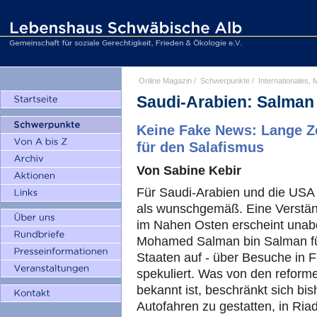
Online Magazin
/
Schwerpunkte
/
Internationales, M
Saudi-Arabien: Salman 
Keine Fake News: Lange Ze
für den Salafismus
Von Sabine Kebir
Für Saudi-Arabien und die USA v
als wunschgemäß. Eine Verstä
im Nahen Osten erscheint unabd
Mohamed Salman bin Salman für 
Staaten auf - über Besuche in 
spekuliert. Was von den reform
bekannt ist, beschränkt sich bi
Autofahren zu gestatten, in Riad