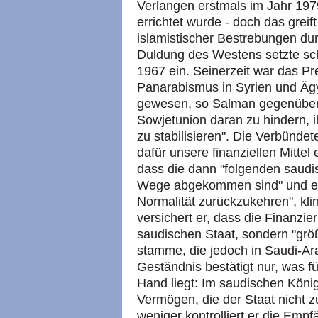
Verlangen erstmals im Jahr 1979
errichtet wurde - doch das greif
islamistischer Bestrebungen dur
Duldung des Westens setzte s
1967 ein. Seinerzeit war das Pr
Panarabismus in Syrien und Ägy
gewesen, so Salman gegenüber 
Sowjetunion daran zu hindern, i
zu stabilisieren". Die Verbünde
dafür unsere finanziellen Mittel
dass die dann "folgenden saud
Wege abgekommen sind" und es n
Normalität zurückzukehren", kl
versichert er, dass die Finanzi
saudischen Staat, sondern "größt
stamme, die jedoch in Saudi-Ara
Geständnis bestätigt nur, was f
Hand liegt: Im saudischen König
Vermögen, die der Staat nicht z
weniger kontrolliert er die Em