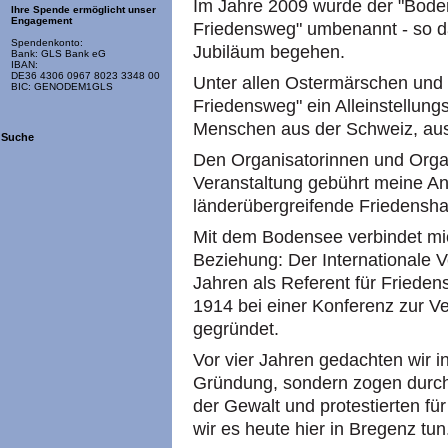
Im Jahre 2009 wurde der "Bode
Ihre Spende ermöglicht unser
Engagement
Friedensweg" umbenannt - so da
Spendenkonto:
Jubiläum begehen.
Bank: GLS Bank eG
IBAN:
DE36 4306 0967 8023 3348 00
Unter allen Ostermärschen und
BIC: GENODEM1GLS
Friedensweg" ein Alleinstellung
Menschen aus der Schweiz, aus
Suche
Den Organisatorinnen und Orga
Veranstaltung gebührt meine A
länderübergreifende Friedensha
Mit dem Bodensee verbindet mic
Beziehung: Der Internationale V
Jahren als Referent für Frieden
1914 bei einer Konferenz zur V
gegründet.
Vor vier Jahren gedachten wir i
Gründung, sondern zogen durch 
der Gewalt und protestierten für
wir es heute hier in Bregenz tun