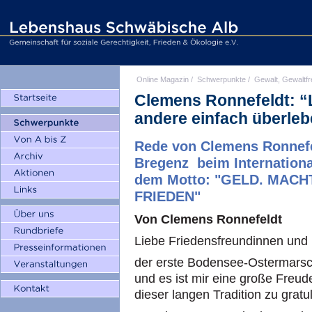
Online Magazin
/
Schwerpunkte
/
Gewalt, Gewaltfr
Clemens Ronnefeldt: “L
andere einfach überleb
Rede von Clemens Ronnefel
Bregenz beim Internation
dem Motto: "GELD. MACHT
FRIEDEN"
Von Clemens Ronnefeldt
Liebe Friedensfreundinnen und 
der erste Bodensee-Ostermarsch
und es ist mir eine große Freud
dieser langen Tradition zu gratul