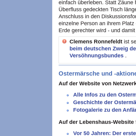
einfach überleben. Statt Zäune
Überfluss gedeckten Tisch läng
Anschluss in den Diskussionsf
einzelne Person an ihrem Platz
Erde gerechter wird - und damit
Clemens Ronnefeldt
ist s
beim deutschen Zweig des
Versöhnungsbundes
.
Ostermärsche und -aktion
Auf der Website von Netzwerk
Alle Infos zu den Oste
Geschichte der Osterm
Fotogalerie zu den Anf
Auf der Lebenshaus-Website f
Vor 50 Jahren: Der erst