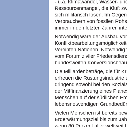
- u.a. Klimawandel, Wasser- un
Ressourcenmangel, die Kluft zwi
sich militärisch lösen. Im Gegent
Verbrauchern von fossilen Rohst
immer in den letzten Jahren int
Notwendig wäre der Ausbau von 
Konfliktbearbeitungsmöglichkei
Vereinten Nationen. Notwendig w
vom Forum ziviler Friedensdiens
bundesweiten Konversionsbeauf
Die Milliardenbeträge, die für 
erfreuen die Rüstungsindustrie 
dringend sowohl bei den Sozial
der Mitfinanzierung eines Plane
Menschen auf der südlichen Erd
lebensnotwendigen Grundbedürf
Vielen Menschen ist bereits be
Erderwärmungsziel bis zum Jah
wenn 80 Prozent aller weltweit