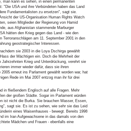
ie, man kann es sehen, in einen permanenten
t: "Die USA und ihre Verbündeten haben das Land
dere Fundamentalisten zu ersetzen", sagt sie.
 Ansicht der US-Organisation Human Rights Watch
ten, seien Mitglieder der Regierung von Hamid
ende, aus Afghanistan stammende Marburger
 USA hätten den Krieg gegen das Land - wie den
den Terroranschlägen am 11. September 2001 in den
ahrung geostrategischer Interessen.
 nachdem sie 2003 in die Loya Dschirga gewählt
 Hass der Mächtigen ein. Doch die Mehrheit der
n Jahrzehnten Krieg und Unterdrückung, verehrt sie
ieren immer wieder dafür, dass sie ihren
e 2005 erneut ins Parlament gewählt worden war, hat
nigen Rede im Mai 2007 entzog man ihr für drei
nd in fließendem Englisch auf alle Fragen. Mehr
eilen der großen Städte. Sogar im Parlament würden
n ist nicht die Burka. Sie brauchen Wasser, Essen,
", sagt sie. Es ist zu sehen, wie sehr sie das Leid
gründerin eines Waisenhauses - bewegt. Bereits 1998
n und im Iran Aufgewachsene in das damals von den
ichtete Mädchen und Frauen - ebenfalls eine