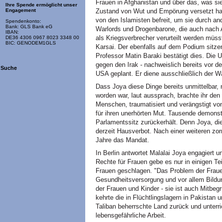
Frauen in Afghanistan und über das, was s
Ihre Spende ermöglicht unser
Zustand von Wut und Empörung versetzt ha
Engagement
von den Islamisten befreit, um sie durch an
Spendenkonto:
Bank: GLS Bank eG
Warlords und Drogenbarone, die auch nach
IBAN:
als Kriegsverbrecher verurteilt werden müss
DE36 4306 0967 8023 3348 00
BIC: GENODEM1GLS
Karsai. Der ebenfalls auf dem Podium sitz
Professor Matin Baraki bestätigt dies. Die
gegen den Irak - nachweislich bereits vor 
Suche
USA geplant. Er diene ausschließlich der W
Dass Joya diese Dinge bereits unmittelbar,
worden war, laut aussprach, brachte ihr den
Menschen, traumatisiert und verängstigt vo
für ihren unerhörten Mut. Tausende demonstr
Parlamentssitz zurückerhält. Denn Joya, di
derzeit Hausverbot. Nach einer weiteren zor
Jahre das Mandat.
In Berlin antwortet Malalai Joya engagiert u
Rechte für Frauen gebe es nur in einigen T
Frauen geschlagen. "Das Problem der Fraue
Gesundheitsversorgung und vor allem Bildung
der Frauen und Kinder - sie ist auch Mitbe
kehrte die in Flüchtlingslagern in Pakista
Taliban beherrschte Land zurück und unterr
lebensgefährliche Arbeit.