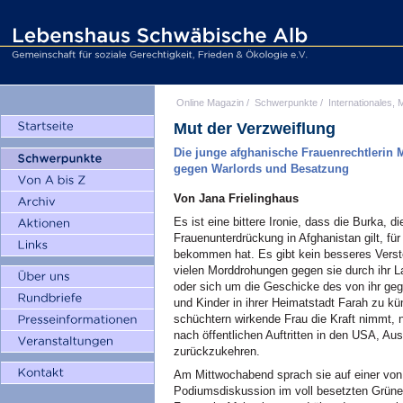
Online Magazin
/
Schwerpunkte
/
Internationales, M
Mut der Verzweiflung
Die junge afghanische Frauenrechtlerin M
gegen Warlords und Besatzung
Von Jana Frielinghaus
Es ist eine bittere Ironie, dass die Burka,
Frauenunterdrückung in Afghanistan gilt, fü
bekommen hat. Es gibt kein besseres Verstec
vielen Morddrohungen gegen sie durch ihr L
oder sich um die Geschicke des von ihr g
und Kinder in ihrer Heimatstadt Farah zu kü
schüchtern wirkende Frau die Kraft nimmt, n
nach öffentlichen Auftritten in den USA, Aus
zurückzukehren.
Am Mittwochabend sprach sie auf einer von 
Podiumsdiskussion im voll besetzten Grünen