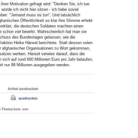
h ihrer Motivation gefragt wird: "Denken Sie, ich tue
rde ich nicht hier sitzen - ich habe soviel
 Aber: "Jemand muss es tun". Und tatsächlich
fghanischen Öffentlichkeit so klar ihre Stimme erhebt
 erklärt, die deutschen Soldaten machten einen
e schon viel bewirkt. Wahrscheinlich hat man sie
schuss des Bundestages gelassen, wie die
fraktion Heike Hänsel berichtete. Statt dessen seien
er afghanischer Organisationen zu Wort gekommen,
satzes werben. Hänsel verwies darauf, dass die
sich auf rund 600 Millionen Euro pro Jahr belaufen,
t nur 88 Millionen ausgegeben werden.
Artikel ausdrucken
ausdrucken
um Thema bzw. von