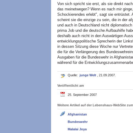
Von sich spricht sie erst, als sie direkt nac
das meinetwegen? Wenn es nach mir ginge, wü
Schockierendes erlebt", sagt sie entrüstet.
scheint sie die einzige zu sein, die in der a
und auch in Deutschland nicht diplomatisch
prima Job und die deutsche Aufbauhilfe hab
deshalb auch nicht in den Auswärtigen Aus
entwicklungspolitische Sprecherin der Links
in dessen Sitzung diese Woche nur Vertret
die für die Verlängerung des Bundeswehrein
Ausgaben für die Bundeswehr in Afghanistan 
während für die Entwicklungszusammenarbei
Quelle:
junge Welt
, 21.09.2007.
Veröffentlicht am
25. September 2007
Weitere Artikel auf der Lebenshaus-WebSite z
Afghanistan
Bundeswehr
Malalai Joya