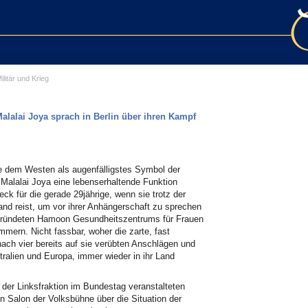
ilitär und Krieg
alalai Joya sprach in Berlin über ihren Kampf
 die dem Westen als augenfälligstes Symbol der
r Malalai Joya eine lebenserhaltende Funktion
k für die gerade 29jährige, wenn sie trotz der
and reist, um vor ihrer Anhängerschaft zu sprechen
egründeten Hamoon Gesundheitszentrums für Frauen
mmern. Nicht fassbar, woher die zarte, fast
ach vier bereits auf sie verübten Anschlägen und
tralien und Europa, immer wieder in ihr Land
der Linksfraktion im Bundestag veranstalteten
 Salon der Volksbühne über die Situation der