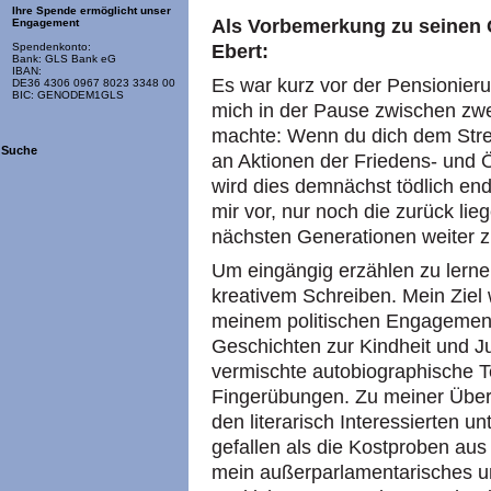
Ihre Spende ermöglicht unser
Als Vorbemerkung zu seinen 
Engagement
Ebert:
Spendenkonto:
Bank: GLS Bank eG
IBAN:
Es war kurz vor der Pensionieru
DE36 4306 0967 8023 3348 00
BIC: GENODEM1GLS
mich in der Pause zwischen zwe
machte: Wenn du dich dem Str
Suche
an Aktionen der Friedens- und 
wird dies demnächst tödlich end
mir vor, nur noch die zurück lie
nächsten Generationen weiter 
Um eingängig erzählen zu lerne
kreativem Schreiben. Mein Ziel w
meinem politischen Engagement 
Geschichten zur Kindheit und J
vermischte autobiographische T
Fingerübungen. Zu meiner Über
den literarisch Interessierten 
gefallen als die Kostproben au
mein außerparlamentarisches u