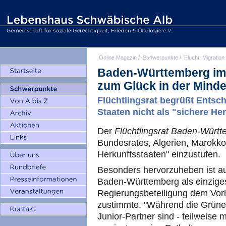
Online Magazin
/
Schwerpunkte
/
Flucht, Migration
Baden-Württemberg im 
zum Glück in der Minde
Flüchtlingsrat begrüßt Ents
Staaten nicht als "sichere He
Der
Flüchtlingsrat Baden-Würt
Bundesrates, Algerien, Marokko 
Herkunftsstaaten" einzustufen.
Besonders hervorzuheben ist a
Baden-Württemberg als einzige
Regierungsbeteiligung dem Vor
zustimmte. "Während die Grünen
Junior-Partner sind - teilweise m