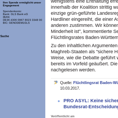
wenigstens eine Enthaltung err
Ihre Spende ermöglicht unser
Engagement
innerhalb der Koalition strittig
Spendenkonto:
einzige grün-geführte Landesreg
Bank: GLS Bank eG
IBAN:
Hardliner eingereiht, die einer 
DE36 4306 0967 8023 3348 00
BIC: GENODEM1GLS
anderen zustimmen. Wir können n
Minderheit ist", kommentierte 
Suche
Flüchtlingsrates Baden-Württe
Zu den inhaltlichen Argumenten 
Maghreb-Staaten als "sichere H
Weise, wie die Debatte geführt w
bereits im Vorfeld geäußert. D
nachgelesen werden.
Quelle:
Flüchtlingsrat Baden-W
10.03.2017.
PRO ASYL: Keine sicher
Bundesrat-Entscheidung 
Veröffentlicht am