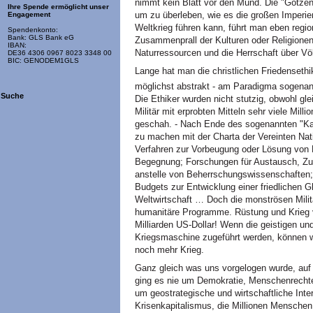
nimmt kein Blatt vor den Mund. Die "Götzend
Ihre Spende ermöglicht unser
um zu überleben, wie es die großen Imperie
Engagement
Weltkrieg führen kann, führt man eben regio
Spendenkonto:
Bank: GLS Bank eG
Zusammenprall der Kulturen oder Religionen,
IBAN:
Naturressourcen und die Herrschaft über Völ
DE36 4306 0967 8023 3348 00
BIC: GENODEM1GLS
Lange hat man die christlichen Friedensethike
möglichst abstrakt - am Paradigma sogenann
Suche
Die Ethiker wurden nicht stutzig, obwohl gl
Militär mit erprobten Mitteln sehr viele Mil
geschah. - Nach Ende des sogenannten "Kal
zu machen mit der Charta der Vereinten Nati
Verfahren zur Vorbeugung oder Lösung von Ko
Begegnung; Forschungen für Austausch, Zu
anstelle von Beherrschungswissenschaften; 
Budgets zur Entwicklung einer friedlichen G
Weltwirtschaft … Doch die monströsen Mili
humanitäre Programme. Rüstung und Krieg ve
Milliarden US-Dollar! Wenn die geistigen un
Kriegsmaschine zugeführt werden, können wir
noch mehr Krieg.
Ganz gleich was uns vorgelogen wurde, auf 
ging es nie um Demokratie, Menschenrechte
um geostrategische und wirtschaftliche Inte
Krisenkapitalismus, die Millionen Menschen