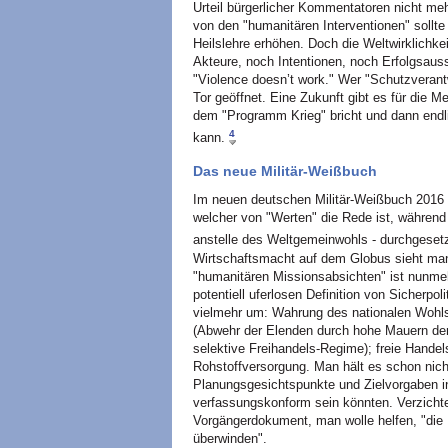
Urteil bürgerlicher Kommentatoren nicht meh
von den "humanitären Interventionen" sollte 
Heilslehre erhöhen. Doch die Weltwirklichkeit
Akteure, noch Intentionen, noch Erfolgsaus
"Violence doesn’t work." Wer "Schutzverant
Tor geöffnet. Eine Zukunft gibt es für die Me
dem "Programm Krieg" bricht und dann endl
4
kann.
Das neue Militär-Weißbuch
Im neuen deutschen Militär-Weißbuch 2016 
welcher von "Werten" die Rede ist, während 
anstelle des Weltgemeinwohls - durchgesetz
Wirtschaftsmacht auf dem Globus sieht man
"humanitären Missionsabsichten" ist nunme
potentiell uferlosen Definition von Sicherpo
vielmehr um: Wahrung des nationalen Wohlst
(Abwehr der Elenden durch hohe Mauern der 
selektive Freihandels-Regime); freie Hande
Rohstoffversorgung. Man hält es schon nicht
Planungsgesichtspunkte und Zielvorgaben in 
verfassungskonform sein könnten. Verzichte
Vorgängerdokument, man wolle helfen, "die 
überwinden".