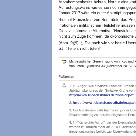
Atombombenbesitz ächten. Not tut eine kraf
Aufrüstungswahn, wie es sie noch nie gegeb
Januar 2017 wäre ein guter Anknüpfungspun
Bischof Franziskus von Rom rückt das Progr
irrationalen militärischen Heilslehre müsse
Die zivilisatorische Alternative "Nonviolenc
nicht zum Zuge kommen, da ökonomische un
9
(Anm. 9)(9)
Die nach wie vor beste Übers
SJ: "Teilen, nicht töten!"
Mit freundlicher Genehmigung von IKvu und P
von unten, QuerBlick 33 (Dezember 2016), S
Fußnoten
1.
P. Bürger: Wie staatstreu sind die Kirchen 
Jubliäumskongress der "Initiative Kirche von 
http://www.friedensbilder.de/dossier.pdf
.
2.
https://www.lebenshaus-alb.de/magazi
3.
Noch in diesem Jahr hat mir ein junger Do
Zusammenhang zu moraltheologischen Prinzipie
4.
Im "Karlsruher Aufruf", der der Evangelis
worden ist, fordern mehr als 3.100 Christinne
friedensethisches Leitbild zur Überwindung d