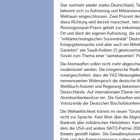
Das nunmehr wieder starke Deutschland, Te
bekennt sich zu Aufrüstung und Militarisie
Weltraum eingeschlossen. Zwei Prozent des B
diese Richtung wird derzeit marschiert, nei
Rüstungsexport-Praxis gehört zur industriep
Ort und dient der eigenen Aufrüstung, die s
"militärtechnologischen Souveränität" Deuts
Kriegsgüterexporte sind aber auch ein Mittel
Garanten" wie Saudi-Arabien (!) gewissermaße
Soviel zum Thema einer "wertebasierten" Pol
Die Atomwaffen sollen nicht mehr abgeschaff
modernisiert werden. Die kriegerische Radik
vorangeschritten, dass der FAZ-Herausgebe
nennenswerten Widerspruch die deutsche At
Weißbuch-Autoren und Regierung bekennen si
Deutschlands. Auf internationaler Ebene ni
Atombombenbesitzer ein. Die Getauften wü
Vorsitzende der Deutschen Bischofskonfer
Die Weltwirklichkeit kommt im neuen "Grund
nicht zur Sprache. Kein Wort über die Abgr
Bankrott aller militärischen Heilslehren. Ke
dem die USA und andere NATO-Partner 2003 
Beweis gestellt haben. Die Gewaltexplosione
Erde und den Kriegsislamismus sollen wir a