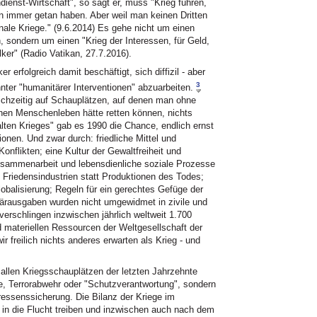
ienst-Wirtschaft", so sagt er, muss "Krieg führen,
n immer getan haben. Aber weil man keinen Dritten
nale Kriege." (9.6.2014) Es gehe nicht um einen
 sondern um einen "Krieg der Interessen, für Geld,
ker" (Radio Vatikan, 27.7.2016).
r erfolgreich damit beschäftigt, sich diffizil - aber
3
ter "humanitärer Interventionen" abzuarbeiten.
eichzeitig auf Schauplätzen, auf denen man ohne
lionen Menschenleben hätte retten können, nichts
ten Krieges" gab es 1990 die Chance, endlich ernst
onen. Und zwar durch: friedliche Mittel und
nflikten; eine Kultur der Gewaltfreiheit und
sammenarbeit und lebensdienliche soziale Prozesse
Friedensindustrien statt Produktionen des Todes;
lobalisierung; Regeln für ein gerechtes Gefüge der
tärausgaben wurden nicht umgewidmet in zivile und
rschlingen inzwischen jährlich weltweit 1.700
d materiellen Ressourcen der Weltgesellschaft der
 freilich nichts anderes erwarten als Krieg - und
allen Kriegsschauplätzen der letzten Jahrzehnte
, Terrorabwehr oder "Schutzverantwortung", sondern
ressenssicherung. Die Bilanz der Kriege im
 in die Flucht treiben und inzwischen auch nach dem