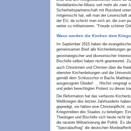
Nordatlantische Allianz seit mehr als zwe
Sicherheitspartnerschaft mit Russland unter
mitgemischt hat, will man der Leserschaft a
der EU, da schickt man sich an, die zum p
weiter zu militarisieren. "Freude schöner Gö
Wann werden die Kirchen dem Krieg
Im September 2015 haben die evangelischen
gemeinsamen Brief alle Kirchenleitungen geb
geostrategischer und ökonomischer Interess
Bischöfe selbst haben nicht geantwortet. 
auch Christinnen und Christen über die frie
obersten Kirchenleitungen und die Universit
gemäß dem Schlusschor in Bachs Matthäus-P
ausgesognen Glieder! … Höchst vergnügt sc
und jeden berechtigten Protest zu dieser t
Die Reformation hat das verfasste Kirchentu
Weltkriegen des letzten Jahrhunderts habe
gepredigt, sie hätten eine Christenpflicht
Kriegstreiben des Staates zu beteiligen. E
Theologen und Bischöfe sich heute nicht l
die rasante Militarisierung der Politik. Es ü
"Spezialauftrag" die deutschen Mordwaffenli