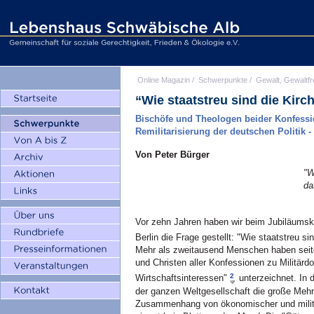
Online Magazin
/
Schwerpunkte
/
Gewalt, Gewaltfr
“Wie staatstreu sind die Kirc
Bischöfe und Theologen beider Konfess
Remilitarisierung der deutschen Politik -
Von Peter Bürger
"W
da
Vor zehn Jahren haben wir beim Jubiläumskon
Berlin die Frage gestellt: "Wie staatstreu s
Mehr als zweitausend Menschen haben seit
und Christen aller Konfessionen zu Militärdo
2
Wirtschaftsinteressen"
unterzeichnet. In d
der ganzen Weltgesellschaft die große Mehrh
Zusammenhang von ökonomischer und militä