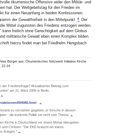
tvolle ökumenische Offensive wider den Militär- und
en hat. Der Weltgebetstag für den Frieden im
kt für einen Neuanfang in beiden Konfessionen.
8
amm der Gewaltfreiheit in den Mittelpunkt.
Der
n die Mittel zugunsten des Friedens entzogen werden.
e" kann freilich ohne Gerechtigkeit auf dem Globus
d militärische Gewalt eben einen Komplex bilden.
chrift hierzu findet man bei Friedhelm Hengsbach
eter Bürger aus: Ökumenisches Netzwerk Initiative Kirche
. 22-24.
in der Friedensfrage? Aktualisierter Beitrag zum
unten" am 31. März 2006 in Berlin.
n/aktionen/004080.html
.
ktorand zu verstehen gegeben, er forsche in diesem
n - die konkrete Politik sei nicht sein Thema.
chen Kirche in Deutschland vor einem Monat übergeben
n und Christen: "Die EKD braucht ein klares
es Krieges."