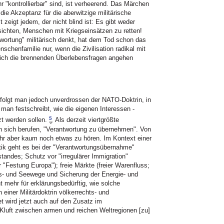
r "kontrollierbar" sind, ist verheerend. Das Märchen
die Akzeptanz für die aberwitzige militärische
 zeigt jedem, der nicht blind ist: Es gibt weder
sichten, Menschen mit Kriegseinsätzen zu retten!
wortung" militärisch denkt, hat dem Tod schon das
nschenfamilie nur, wenn die Zivilisation radikal mit
ich die brennenden Überlebensfragen angehen
folgt man jedoch unverdrossen der NATO-Doktrin, in
man festschreibt, wie die eigenen Interessen -
5
t werden sollen.
Als derzeit viertgrößte
 sich berufen, "Verantwortung zu übernehmen". Von
hr aber kaum noch etwas zu hören. Im Kontext einer
litik geht es bei der "Verantwortungsübernahme"
andes; Schutz vor "irregulärer Immigration"
"Festung Europa"); freie Märkte (freier Warenfluss;
ls- und Seewege und Sicherung der Energie- und
 mehr für erklärungsbedürftig, wie solche
einer Militärdoktrin völkerrechts- und
t wird jetzt auch auf den Zusatz im
Kluft zwischen armen und reichen Weltregionen [zu]