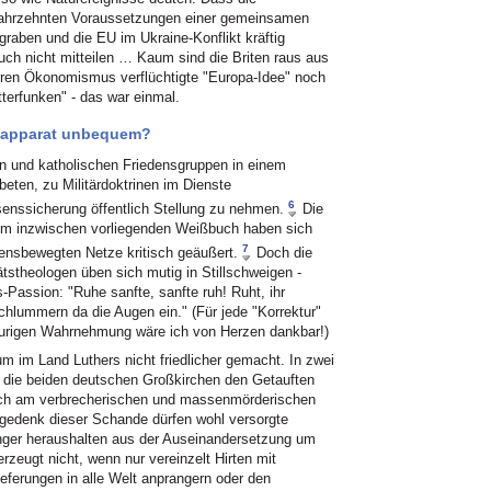
i Jahrzehnten Voraussetzungen einer gemeinsamen
graben und die EU im Ukraine-Konflikt kräftig
uch nicht mitteilen … Kaum sind die Briten raus aus
uren Ökonomismus verflüchtigte "Europa-Idee" noch
tterfunken" - das war einmal.
sapparat unbequem?
 und katholischen Friedensgruppen in einem
eten, zu Militärdoktrinen im Dienste
6
enssicherung öffentlich Stellung zu nehmen.
Die
Zum inzwischen vorliegenden Weißbuch haben sich
7
densbewegten Netze kritisch geäußert.
Doch die
ätstheologen üben sich mutig in Stillschweigen -
assion: "Ruhe sanfte, sanfte ruh! Ruht, ihr
hlummern da die Augen ein." (Für jede "Korrektur"
raurigen Wahrnehmung wäre ich von Herzen dankbar!)
m im Land Luthers nicht friedlicher gemacht. In zwei
n die beiden deutschen Großkirchen den Getauften
, sich am verbrecherischen und massenmörderischen
ingedenk dieser Schande dürfen wohl versorgte
änger heraushalten aus der Auseinandersetzung um
berzeugt nicht, wenn nur vereinzelt Hirten mit
eferungen in alle Welt anprangern oder den