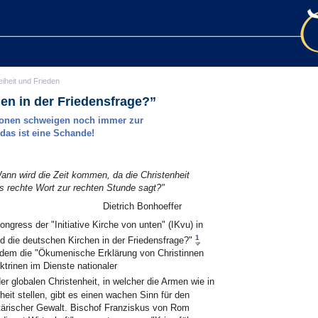
eiheit und Frieden
hen in der Friedensfrage?”
ionen schweigen noch immer zur
 das ist eine Schande!
ann wird die Zeit kommen, da die Christenheit
s rechte Wort zur rechten Stunde sagt?"
Dietrich Bonhoeffer
gress der "Initiative Kirche von unten" (IKvu) in
1
ind die deutschen Kirchen in der Friedensfrage?"
dem die "Ökumenische Erklärung von Christinnen
ktrinen im Dienste nationaler
er globalen Christenheit, in welcher die Armen wie in
eit stellen, gibt es einen wachen Sinn für den
rischer Gewalt. Bischof Franziskus von Rom