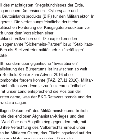
il des mächtigsten Kriegsbündnisses der Erde,
rung in neuen Dimensionen - Cyberspace und
ruttoinlandsprodukts (BIP) für den Militärsektor. In
n gerast. Die verfassungsfeindliche deutsche
olitischen Förderung der Kriegsgüterproduktion vor
ich unter dem Vorzeichen einer
chlands vollziehen soll. Die explodierenden
, sogenannte "Sicherheits-Partner" bzw. "Stabilitäts-
n als Stellvertreter militärisch zu "befähigen".
itik.
t, sondern über gigantische "Investitionen"
alisierung des Bürgertums ist inzwischen so weit
r Berthold Kohler zum Advent 2016 ohne
ombombe fordern konnte (FAZ, 27.11.2016). Militär-
ch offensiver denn je zur "nuklearen Teilhabe"
mmt unser Land entsprechend die Position der
ssten gerne, was der EKD-Ratsvorsitzende und der
enz dazu sagen.
lagen-Dokument" des Militärministeriums freilich
ünde des endlosen Afghanistan-Krieges und den
in Wort über den Angriffskrieg gegen den Irak, mit
ihre Verachtung des Völkerrechts erneut unter
n im Mittleren Osten, das Flüchtlingselend auf der
lso wie Naturereignisse deuten. Dass die