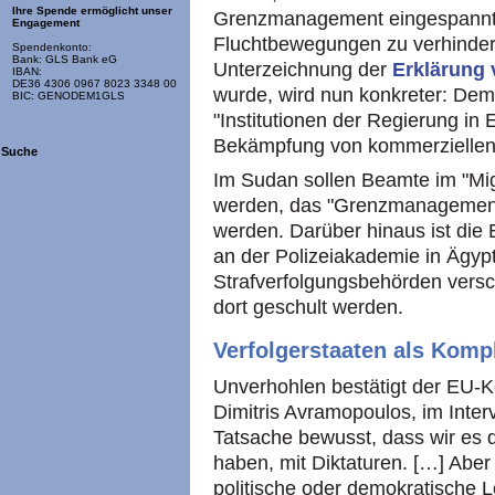
Ihre Spende ermöglicht unser
Grenzmanagement eingespannt 
Engagement
Fluchtbewegungen zu verhindern
Spendenkonto:
Bank: GLS Bank eG
Unterzeichnung der
Erklärung
IBAN:
DE36 4306 0967 8023 3348 00
wurde, wird nun konkreter: Dem 
BIC: GENODEM1GLS
"Institutionen der Regierung in E
Bekämpfung von kommerziellen F
Suche
Im Sudan sollen Beamte im "Mi
werden, das "Grenzmanagement
werden. Darüber hinaus ist die 
an der Polizeiakademie in Ägyp
Strafverfolgungsbehörden versc
dort geschult werden.
Verfolgerstaaten als Komp
Unverhohlen bestätigt der EU-K
Dimitris Avramopoulos, im Interv
Tatsache bewusst, dass wir es 
haben, mit Diktaturen. […] Abe
politische oder demokratische Le