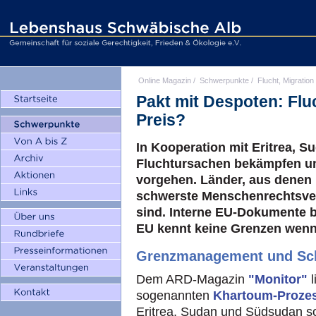
Online Magazin
/
Schwerpunkte
/
Flucht, Migration
Pakt mit Despoten: Fl
Preis?
In Kooperation mit Eritrea, 
Fluchtursachen bekämpfen un
vorgehen. Länder, aus denen
schwerste Menschenrechtsve
sind. Interne EU-Dokumente be
EU kennt keine Grenzen wenn
Grenzmanagement und Sc
Dem ARD-Magazin
"Monitor"
sogenannten
Khartoum-Proze
Eritrea, Sudan und Südsudan so