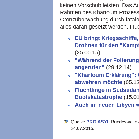
keinen Vorschub leisten. Das A
Rahmen des Khartoum-Prozesses
Grenzüberwachung durch fatale
alles daran gesetzt werden, Flu
EU bringt Kriegsschiffe
Drohnen für den "Kampf
(25.06.15)
"Während der Folterung
angerufen"
(29.12.14)
"Khartoum Erklärung": W
abwehren möchte
(05.1
Flüchtlinge in Südsudan
Bootskatastrophe
(15.0
Auch im neuen Libyen w
Quelle:
PRO ASYL
Bundesweite A
24.07.2015.