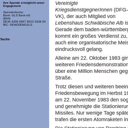
Vereinigte
Ihre Spende ermöglicht unser
Engagement
KriegsdienstgegnerInnen
(DFG-
Spendenkonto:
VK), der auch Mitglied von
Bank: GLS Bank eG
IBAN:
Lebenshaus Schwäbische Alb
is
DE36 4306 0967 8023 3348 00
BIC: GENODEM1GLS
Gerade dem baden-württember
kommt ein großes Verdienst zu,
Suche
auch eine organisatorische Meis
eindrucksvoll gelang.
Alleine am 22. Oktober 1983 gi
weiteren Friedensdemonstration
über eine Million Menschen geg
Straße.
Trotz diesen und weiteren beei
Friedensbewegung im Herbst 19
am 22. November 1983 den so
und genehmigte die Stationieru
Missiles. Nur wenige Tage spät
trafen die ersten Atomraketen i