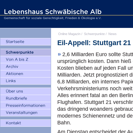
Online Magazin
/
Schwerpunkte
/
News
Eil-Appell: Stuttgart 2
2,6 Milliarden Euro sollte Stut
ursprünglich kosten. Dann hieß 
Kosten blieben auf jeden Fall un
Milliarden. Jetzt prognostiziert 
6,8 Milliarden, ein internes Papi
Verkehrsministeriums noch weit
Alles erinnert fatal an den Berli
Flughafen. Stuttgart 21 verschli
das dringend woanders gebrauch
modernes Schienennetz und den
Bahn.
Am Dienstag entscheidet der Auf