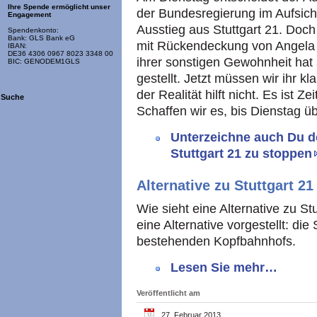
Ihre Spende ermöglicht unser
der Bundesregierung im Aufsich
Engagement
Ausstieg aus Stuttgart 21. Doc
Spendenkonto:
Bank: GLS Bank eG
mit Rückendeckung von Angela 
IBAN:
DE36 4306 0967 8023 3348 00
ihrer sonstigen Gewohnheit hat si
BIC: GENODEM1GLS
gestellt. Jetzt müssen wir ihr 
der Realität hilft nicht. Es ist 
Suche
Schaffen wir es, bis Dienstag 
Unterzeichne auch Du d
Stuttgart 21 zu stoppen
Alternative zu Stuttgart 21
Wie sieht eine Alternative zu 
eine Alternative vorgestellt: d
bestehenden Kopfbahnhofs.
Lesen Sie mehr…
Veröffentlicht am
27. Februar 2013