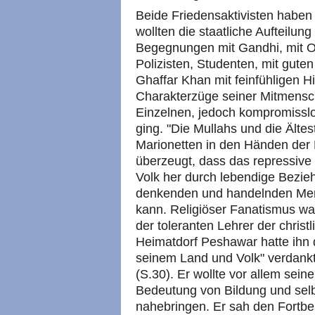
Beide Friedensaktivisten haben 
wollten die staatliche Aufteilun
Begegnungen mit Gandhi, mit Of
Polizisten, Studenten, mit gute
Ghaffar Khan mit feinfühligen H
Charakterzüge seiner Mitmensch
Einzelnen, jedoch kompromissl
ging. "Die Mullahs und die Ält
Marionetten in den Händen der B
überzeugt, dass das repressive
Volk her durch lebendige Bezie
denkenden und handelnden Men
kann. Religiöser Fanatismus wa
der toleranten Lehrer der chris
Heimatdorf Peshawar hatte ihn 
seinem Land und Volk" verdankte
(S.30). Er wollte vor allem sei
Bedeutung von Bildung und selb
nahebringen. Er sah den Fortb