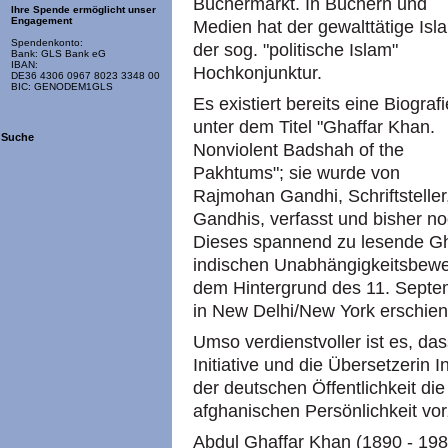
Büchermarkt. In Büchern und
Ihre Spende ermöglicht unser
Engagement
Medien hat der gewalttätige Isl
Spendenkonto:
der sog. "politische Islam"
Bank: GLS Bank eG
IBAN:
Hochkonjunktur.
DE36 4306 0967 8023 3348 00
BIC: GENODEM1GLS
Es existiert bereits eine Biografi
unter dem Titel "Ghaffar Khan.
Suche
Nonviolent Badshah of the
Pakhtums"; sie wurde von
Rajmohan Gandhi, Schriftstelle
Gandhis, verfasst und bisher no
Dieses spannend zu lesende Gha
indischen Unabhängigkeitsbeweg
dem Hintergrund des 11. Septe
in New Delhi/New York erschien
Umso verdienstvoller ist es, das
Initiative und die Übersetzerin 
der deutschen Öffentlichkeit die
afghanischen Persönlichkeit vo
Abdul Ghaffar Khan (1890 - 198