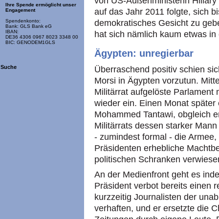
von US-Außenministerin Hillary 
Ihre Spende ermöglicht unser
auf das Jahr 2011 folgte, sich b
Engagement
demokratisches Gesicht zu gebe
Spendenkonto:
Bank: GLS Bank eG
IBAN:
hat sich nämlich kaum etwas in
DE36 4306 0967 8023 3348 00
BIC: GENODEM1GLS
Ägypten: unregierbar
Suche
Überraschend positiv schien s
Morsi in Ägypten vorzutun. Mitt
Militärrat aufgelöste Parlament 
wieder ein. Einen Monat später 
Mohammed Tantawi, obgleich er
Militärrats dessen starker Mann
- zumindest formal - die Armee,
Präsidenten erhebliche Machtbe
politischen Schranken verwiese
An der Medienfront geht es ind
Präsident verbot bereits einen r
kurzzeitig Journalisten der una
verhaften, und er ersetzte die C