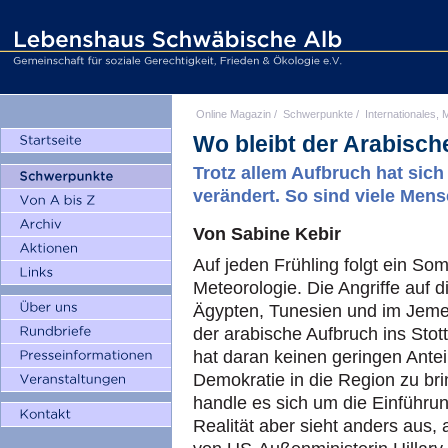
Online Magazin
/
Schwerpunkte
/
Internationales, M
Wo bleibt der Arabisc
Trotz allem Aufbruch hat sich
verändert. So sind viele Men
Von Sabine Kebir
Auf jeden Frühling folgt ein So
Meteorologie. Die Angriffe auf d
Ägypten, Tunesien und im Jemen
der arabische Aufbruch ins Stot
hat daran keinen geringen Anteil
Demokratie in die Region zu bri
handle es sich um die Einführ
Realität aber sieht anders aus,