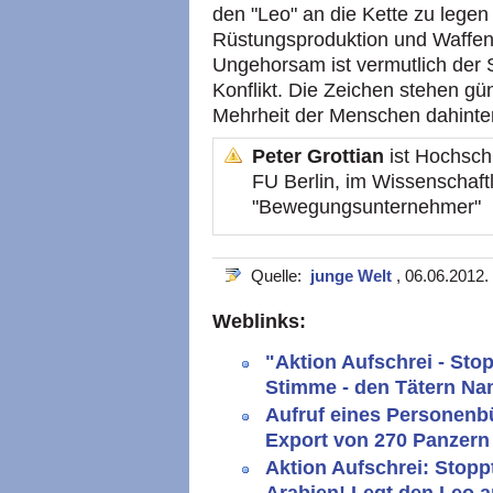
den "Leo" an die Kette zu legen 
Rüstungsproduktion und Waffenh
Ungehorsam ist vermutlich der S
Konflikt. Die Zeichen stehen gün
Mehrheit der Menschen dahinter
Peter Grottian
ist Hochschu
FU Berlin, im Wissenschaft
"Bewegungsunternehmer"
Quelle:
junge Welt
, 06.06.2012.
Weblinks:
"Aktion Aufschrei - Sto
Stimme - den Tätern Na
Aufruf eines Personenb
Export von 270 Panzern
Aktion Aufschrei: Stopp