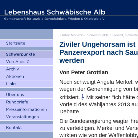
Online Magazin
/
Schwerpunkte
/
Gewalt, Gewaltfr
Ziviler Ungehorsam ist 
Panzerexport nach Sau
werden
Von Peter Grottian
Noch schweigt Angela Merkel, w
wegen der Genehmigung von bis
1
kritisiert.
Mit seiner "Ich hätte 
Vorfeld des Wahljahres 2013 auf 
Debatte.
Die Bundesregierung wagte ihre 
zu verteidigen. Merkel und Ver
wirkten wie von der Waffenlobby 