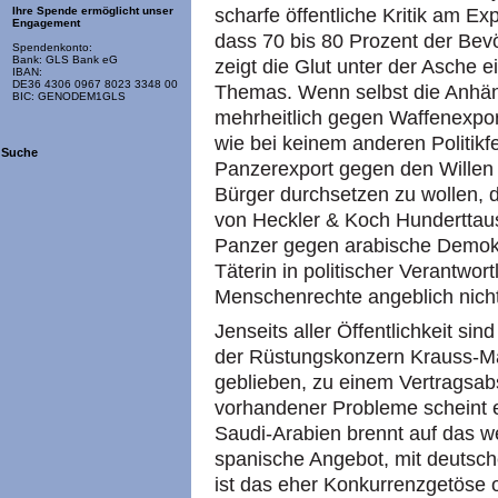
Ihre Spende ermöglicht unser
scharfe öffentliche Kritik am Ex
Engagement
dass 70 bis 80 Prozent der Bev
Spendenkonto:
Bank: GLS Bank eG
zeigt die Glut unter der Asche 
IBAN:
DE36 4306 0967 8023 3348 00
Themas. Wenn selbst die Anh
BIC: GENODEM1GLS
mehrheitlich gegen Waffenexpor
wie bei keinem anderen Politikfe
Suche
Panzerexport gegen den Willen 
Bürger durchsetzen zu wollen, d
von Heckler & Koch Hunderttau
Panzer gegen arabische Demok
Täterin in politischer Verantwort
Menschenrechte angeblich nicht
Jenseits aller Öffentlichkeit si
der Rüstungskonzern Krauss-Ma
geblieben, zu einem Vertragsa
vorhandener Probleme scheint 
Saudi-Arabien brennt auf das w
spanische Angebot, mit deutsche
ist das eher Konkurrenzgetöse 