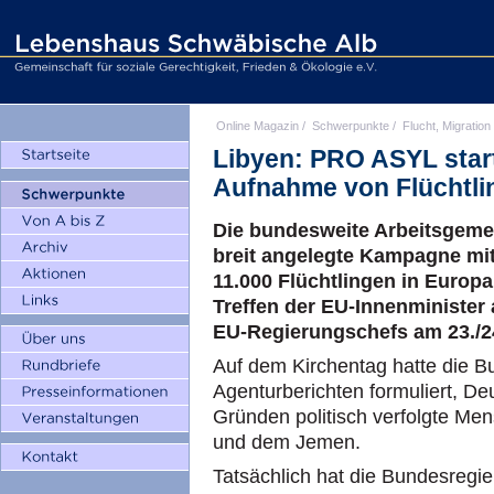
Online Magazin
/
Schwerpunkte
/
Flucht, Migration
Libyen: PRO ASYL star
Aufnahme von Flüchtli
Die bundesweite Arbeitsgeme
breit angelegte Kampagne mit
11.000 Flüchtlingen in Europa 
Treffen der EU-Innenminister 
EU-Regierungschefs am 23./24
Auf dem Kirchentag hatte die B
Agenturberichten formuliert, D
Gründen politisch verfolgte Men
und dem Jemen.
Tatsächlich hat die Bundesregie