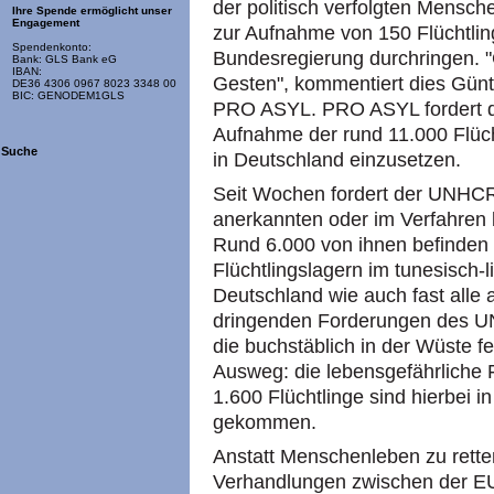
der politisch verfolgten Mensch
Ihre Spende ermöglicht unser
Engagement
zur Aufnahme von 150 Flüchtlin
Spendenkonto:
Bundesregierung durchringen. "
Bank: GLS Bank eG
IBAN:
Gesten", kommentiert dies Günt
DE36 4306 0967 8023 3348 00
BIC: GENODEM1GLS
PRO ASYL. PRO ASYL fordert die
Aufnahme der rund 11.000 Flüch
Suche
in Deutschland einzusetzen.
Seit Wochen fordert der UNHCR
anerkannten oder im Verfahren b
Rund 6.000 von ihnen befinden 
Flüchtlingslagern im tunesisch-
Deutschland wie auch fast alle
dringenden Forderungen des UN
die buchstäblich in der Wüste f
Ausweg: die lebensgefährliche F
1.600 Flüchtlinge sind hierbei 
gekommen.
Anstatt Menschenleben zu rette
Verhandlungen zwischen der E