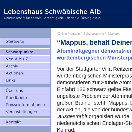
Online Magazin
/
Schwerpunkte
/
Ökologie
“Mappus, behalt Deinen
Atomkraftgegner demonstrier
württembergischen Ministerp
Vor der Stuttgarter Villa Reitze
württembergischen Ministerprä
demonstrieren zur Stunde Atomk
Einfahrt 126 schwarz-gelbe Fäss
ungelöste Problem der Atommül
großen Banner steht "Mappus, be
der Aktion, die von der bundes
.ausgestrahlt
organisiert wurde, 
niedersächsischen Endlager-St
Konrad.