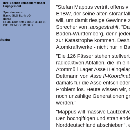
Ihre Spende ermöglicht unser
"Stefan Mappus vertritt offensi
Engagement
EnBW, der seine alten störanfäl
Spendenkonto:
Bank: GLS Bank eG
IBAN:
will, um damit riesige Gewinne 
DE36 4306 0967 8023 3348 00
BIC: GENODEM1GLS
Sprecher von
.ausgestrahlt
. "D
Baden-Württemberg, denn jeden
zur Katastrophe kommen. Deshalb
Suche
Atomkraftwerke - nicht nur in 
"Die 126 Fässer stehen stellver
radioaktiven Abfällen, die im e
Atommüll-Lager Asse II eingelag
Dettmann von
Asse II-Koordinat
damals für die Asse entschieden
Problem los. Heute wissen wir,
noch unzählige Generationen gr
werden."
"Mappus will massive Laufzeitv
Den hochgiftigen und strahlende
Norddeutschland abschieben", 