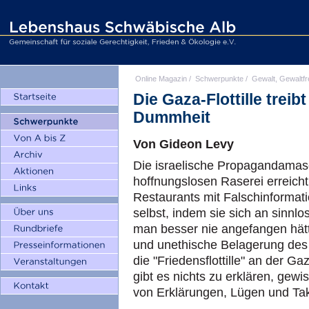
Online Magazin
/
Schwerpunkte
/
Gewalt, Gewaltfr
Die Gaza-Flottille treibt
Dummheit
Von Gideon Levy
Die israelische Propagandamas
hoffnungslosen Raserei erreich
Restaurants mit Falschinformati
selbst, indem sie sich an sinnl
man besser nie angefangen hätte
und unethische Belagerung des 
die "Friedensflottille" an der 
gibt es nichts zu erklären, gewi
von Erklärungen, Lügen und Tak