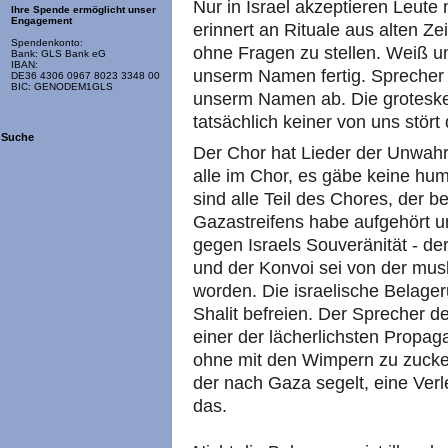
Nur in Israel akzeptieren Leut
Ihre Spende ermöglicht unser
Engagement
erinnert an Rituale aus alten Ze
Spendenkonto:
ohne Fragen zu stellen. Weiß un
Bank: GLS Bank eG
IBAN:
unserm Namen fertig. Sprecher 
DE36 4306 0967 8023 3348 00
BIC: GENODEM1GLS
unserm Namen ab. Die groteske
tatsächlich keiner von uns stört 
Suche
Der Chor hat Lieder der Unwah
alle im Chor, es gäbe keine hum
sind alle Teil des Chores, der 
Gazastreifens habe aufgehört und
gegen Israels Souveränität - d
und der Konvoi sei von der musl
worden. Die israelische Belage
Shalit befreien. Der Sprecher d
einer der lächerlichsten Propagan
ohne mit den Wimpern zu zucken
der nach Gaza segelt, eine Ver
das.