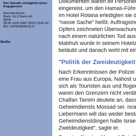
Dokumenten waren elf Persone
Ihre Spende ermöglicht unser
Engagement
eingereist, um den Hamas-Füh
Spendenkonto:
Im Hotel Rotana erledigten sie
Bank: GLS Bank eG
IBAN:
"nasse Sache" heißt: Auftragsm
DE36 4306 0967 8023 3348 00
BIC: GENODEM1GLS
Opfers zeichneten Überwachung
nach einem natürlichen Tod aus
Suche
Mabhuh wurde in seinem Hotelz
betäubt und danach wohl mit ein
"Politik der Zweideutigkeit
Nach Erkenntnissen der Polizei
eine Frau aus Europa, Nahost 
sich als Touristen aus und flog
waren den Grenzern nicht verd
Chalfan Tamim deutete an, dass 
Geheimdiensts Mossad sei. Isra
Liebermann will das weder bestä
Geheimdienstdingen halte Israel 
Zweideutigkeit", sagte er.