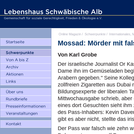
Online Magazin
/
Schwerpunkte
/
Internationales, M
Mossad: Mörder mit fa
Von Karl Grobe
Der israelische Journalist Or Ka
Dame ihn im Gemüseladen begl
Arabern gegeben." Seine Kolleg
zollfreien Zigaretten aus Dubai 
Bildungsexperte der liberalen T
Mittwochausgabe schrieb, aber 
eines dort Gesuchten sieht ih
des Pass-Inhabers: Kevin Dav
gibt es aber nicht, stellte das i
Der Pass war falsch wie zehn w