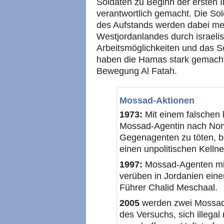
Soldaten zu Beginn der ersten I
verantwortlich gemacht. Die So
des Aufstands werden dabei me
Westjordanlandes durch israeli
Arbeitsmöglichkeiten und das 
haben die Hamas stark gemacht
Bewegung Al Fatah.
Mossad-Aktionen
1973:
Mit einem falschen 
Mossad-Agentin nach Nor
Gegenagenten zu töten, b
einen unpolitischen Kelln
1997:
Mossad-Agenten mit
verüben in Jordanien ein
Führer Chalid Meschaal.
2005
werden zwei Mossad
des Versuchs, sich illega